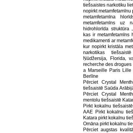
tiešsaistes narkotiku liet
nopirkt metamfetamīnu 
metamfetamīna hlor
metamfetamīns uz na
hidrohlorīda struktūra
kas ir metamfetamīns h
medikamenti ar metamf
kur nopirkt kristāla m
narkotikas tiešsaist
Ņūdžersija, Florida, 
recherche des drogues i
a Marseille Paris Lil
Berlīne
Pērciet Crystal Menth
tiešsaistē Saūda Arābij
Pērciet Crystal Mentho
mentolu tiešsaistē Kata
Pirkt kokaīnu tiešsaist
AAE Pirkt kokaīnu tieš
Katara pirkt kokaīnu tie
Omāna pirkt kokaīnu tieš
Pērciet augstas kvalit