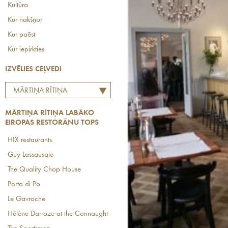
Kultūra
Kur nakšņot
Kur paēst
Kur iepirkties
IZVĒLIES CEĻVEDI
MĀRTIŅA RĪTIŅA
LABĀKO EIROPAS
MĀRTIŅA RĪTIŅA LABĀKO
RESTORĀNU TOPS
EIROPAS RESTORĀNU TOPS
HIX restaurants
Guy Lassausaie
The Quality Chop House
Porta di Po
Le Gavroche
Hélène Darroze at the Connaught