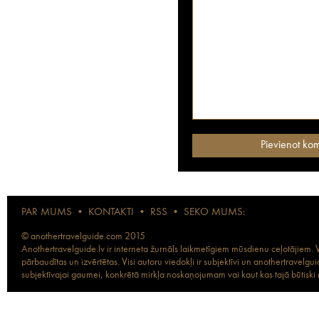
PAR MUMS
•
KONTAKTI
•
RSS
•
SEKO MUMS:
© anothertravelguide.com 2015
Anothertravelguide.lv ir interneta žurnāls laikmetīgiem mūsdienu ceļotājiem. Vi
pārbaudītas un izvērtētas. Visi autoru viedokļi ir subjektīvi un anothertravel
subjektīvajai gaumei, konkrētā mirkļa noskaņojumam vai kaut kas tajā būtiski ma