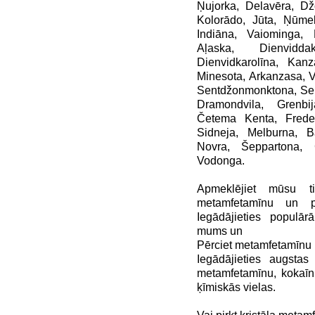
Ņujorka, Delavēra, Dž
Kolorādo, Jūta, Ņūmek
Indiāna, Vaiominga, 
Aļaska, Dienvidda
Dienvidkarolīna, Kan
Minesota, Arkanzasa, V
Sentdžonmonktona, Sent
Dramondvila, Grenbij
Četema Kenta, Frederi
Sidneja, Melburna, B
Novra, Šeppartona, 
Vodonga.
Apmeklējiet mūsu ti
metamfetamīnu un pē
Iegādājieties populār
mums un
Pērciet metamfetamīnu
Iegādājieties augstas
metamfetamīnu, kokaīnu
ķīmiskās vielas.