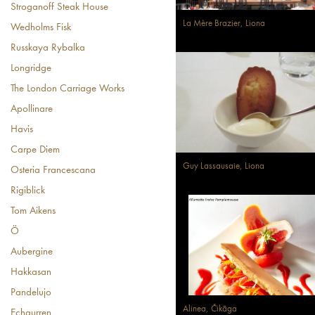
Stroganoff Steak House
La Mère Brazier, Liona
Wedholms Fisk
Russkaya Rybalka
Longridge
The London Carriage Works
Apollinare
Havis
Carpe Diem
Guy Lassausaie, Liona
Osteria Francescana
Rigiblick
Tom Aikens
Ö
Aubergine
Hakkasan
Pandelujo
Alinea, Čikāga
Echaurren