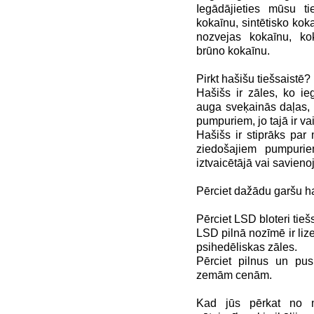
Iegādājieties mūsu ti
kokaīnu, sintētisko kok
nozvejas kokaīnu, kok
brūno kokaīnu.
Pirkt hašišu tiešsaistē?
Hašišs ir zāles, ko ie
auga sveķainās daļas, 
pumpuriem, jo ​​tajā ir v
Hašišs ir stiprāks par 
ziedošajiem pumpuri
iztvaicētājā vai savien
Pērciet dažādu garšu ha
Pērciet LSD bloteri tieš
LSD pilnā nozīmē ir liz
psihedēliskas zāles.
Pērciet pilnus un pus
zemām cenām.
Kad jūs pērkat no m