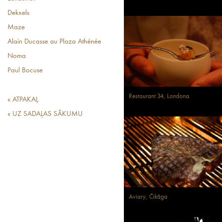
Dekxels
Maze
Alain Ducasse au Plaza Athénée
Noma
Paul Bocuse
Restaurant 34, Londona
« ATPAKAĻ
« UZ SADAĻAS SĀKUMU
Aviary, Čikāga