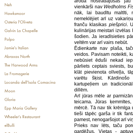
arodā nostrādājušas jau 
Neh
vienkārši nav
Wedholms Fi
nāk, lai baudītu maltīti,
Hawksmoor
nemeklējiet arī uz vakariņu
Osteria l'Oliveta
franču klasikas
piešprici
. U
kulinārijas meistari izvēlas
Galvin La Chapelle
šodien. Ja ieradīsieties p
Polpo
veltēm var arī vairs nebūt.
Ēdienkarte nav plaša, tač
Jamie's Italian
veidos. Pavisam noteikti, 
Abraxas North
nebūsiet ēduši nekad iepri
The Harwood Arms
pārliets ceptais sviests, b
klāt pievienota olīveļļa, 
La Fromagerie
varētu šķist. Kārdinošo
Locanda dell'Isola Comacina
kartupeļiem un tradicion
dillēm.
Moon
Arī jūras mēle ar parmizān
Gloria
teicama. Jūras ķemmītes
mērcē. Tā nav tik krēmīga 
Epp Maria Gallery
tieši tāpēc garša ir tik fant
Wheeler's Restaurant
pamest, nenogaršojot arī vi
Prieks nav lēts, taču por
elBulli
gardēžus. Vietas - aptuve