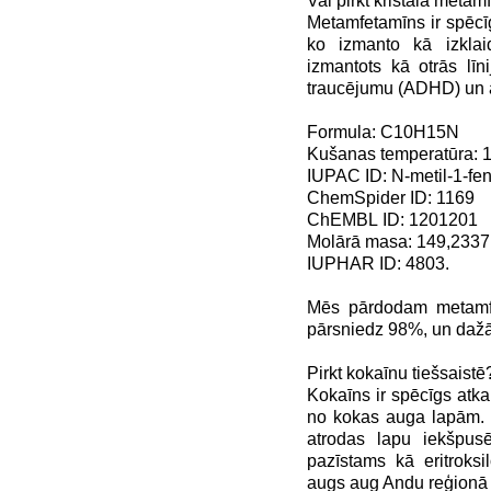
Vai pirkt kristāla meta
Metamfetamīns ir spēcīg
ko izmanto kā izklai
izmantots kā otrās līni
traucējumu (ADHD) un 
Formula: C10H15N
Kušanas temperatūra: 
IUPAC ID: N-metil-1-fe
ChemSpider ID: 1169
ChEMBL ID: 1201201
Molārā masa: 149,2337
IUPHAR ID: 4803.
Mēs pārdodam metamfe
pārsniedz 98%, un dažād
Pirkt kokaīnu tiešsaistē
Kokaīns ir spēcīgs atka
no kokas auga lapām. K
atrodas lapu iekšpus
pazīstams kā eritroksi
augs aug Andu reģionā