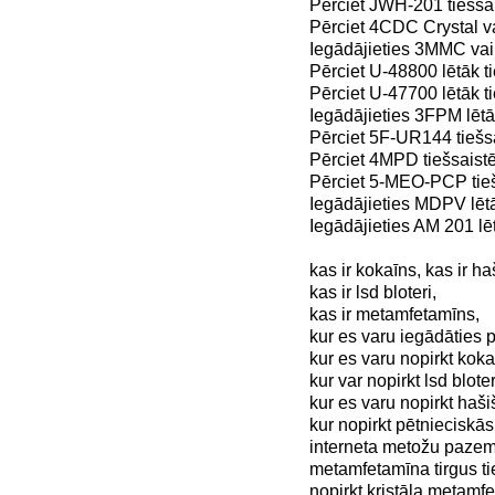
Pērciet JWH-201 tiešsai
Pērciet 4CDC Crystal va
Iegādājieties 3MMC vai
Pērciet U-48800 lētāk t
Pērciet U-47700 lētāk t
Iegādājieties 3FPM lētā
Pērciet 5F-UR144 tiešsa
Pērciet 4MPD tiešsaistē
Pērciet 5-MEO-PCP tieš
Iegādājieties MDPV lētā
Iegādājieties AM 201 lēt
kas ir kokaīns, kas ir ha
kas ir lsd bloteri,
kas ir metamfetamīns,
kur es varu iegādāties 
kur es varu nopirkt koka
kur var nopirkt lsd bloter
kur es varu nopirkt haši
kur nopirkt pētnieciskās
interneta metožu pazem
metamfetamīna tirgus ti
nopirkt kristāla metamfe