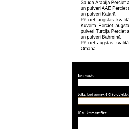
Saūda Arābijā Pērciet a
un pulveri AAE Pērciet 
un pulveri Katarā
Pērciet augstas kvalit
Kuveitā Pērciet augsta
pulveri Turcijā Pērciet
un pulveri Bahreinā
Pērciet augstas kvalit
Omānā
Jūsu vārds:
Laiks, kad apmeklējāt šo objektu:
Jūsu komentārs: