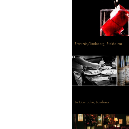
Frantzén/Lindeberg, Stokholma
Le Gavroche, Londona