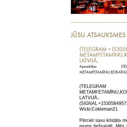
JŪSU ATSAUKSMES
(TELEGRAM +153058
METAMFETAMĪNU,KO
LATVIJĀ..
Apmeklēja: (TELE
METAMFETAMĪNU,KOKAĪNU,HA
(TELEGRAM +
METAMFETAMĪNU,
LATVIJĀ..
(SIGNAL +1530584957
Wickr;Cokieman21
Pērciet savu kristāla m
mums tiešsaistē. Mēs p