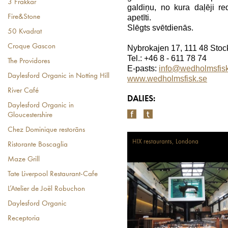
3 Frakkar
galdiņu, no kura daļēji r
apetīti.
Fire&Stone
Slēgts svētdienās.
50 Kvadrat
Croque Gascon
Nybrokajen 17, 111 48 Sto
Tel.: +46 8 - 611 78 74
The Providores
E-pasts:
info@wedholmsfisk
Daylesford Organic in Notting Hill
www.wedholmsfisk.se
River Café
DALIES:
Daylesford Organic in
Gloucestershire
Chez Dominique restorāns
HIX restaurants, Londona
Ristorante Boscaglia
Maze Grill
Tate Liverpool Restaurant-Cafe
L’Atelier de Joël Robuchon
Daylesford Organic
Receptoria