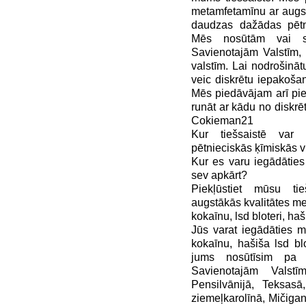
metamfetamīnu ar augsta
daudzas dažādas pētn
Mēs nosūtām vai s
Savienotajām Valstīm,
valstīm. Lai nodrošinā
veic diskrētu iepakoša
Mēs piedāvājam arī pieg
runāt ar kādu no diskr
Cokieman21
Kur tiešsaistē var 
pētnieciskās ķīmiskās vi
Kur es varu iegādāties
sev apkārt?
Piekļūstiet mūsu tie
augstākās kvalitātes me
kokaīnu, lsd bloteri, 
Jūs varat iegādāties m
kokaīnu, hašiša lsd bl
jums nosūtīsim pa 
Savienotajām Valstī
Pensilvānijā, Teksasā,
ziemeļkarolīnā, Mičigan