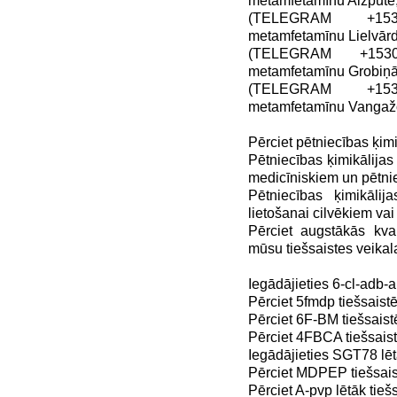
metamfetamīnu Aizputē,
(TELEGRAM +1530
metamfetamīnu Lielvārd
(TELEGRAM +15305
metamfetamīnu Grobiņā,
(TELEGRAM +1530
metamfetamīnu Vangažo
Pērciet pētniecības ķimik
Pētniecības ķimikālijas 
medicīniskiem un pētni
Pētniecības ķimikāli
lietošanai cilvēkiem vai
Pērciet augstākās kval
mūsu tiešsaistes veika
Iegādājieties 6-cl-adb-a
Pērciet 5fmdp tiešsaistē
Pērciet 6F-BM tiešsaist
Pērciet 4FBCA tiešsaist
Iegādājieties SGT78 lēt
Pērciet MDPEP tiešsais
Pērciet A-pvp lētāk tieš