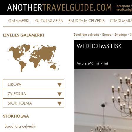
GALAMĒRĶI
KULTŪRAS AFIŠA
BAUDĪTĀJA CEĻVEDIS
CITĀDI MARŠ
·
·
·
Baudītāja ceļvedis
Eiropa
Zviedrija
S
IZVĒLIES GALAMĒRĶI
WEDHOLMS FISK
Autors: Mārtiņš Rītiņš
EIROPA
ZVIEDRIJA
STOKHOLMA
STOKHOLMA
Baudītāja ceļvedis