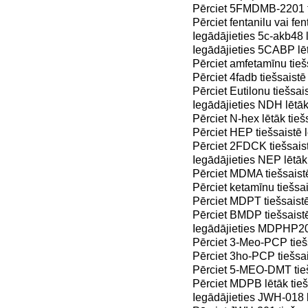
Pērciet 5FMDMB-2201 ti
Pērciet fentanilu vai fen
Iegādājieties 5c-akb48 l
Iegādājieties 5CABP lēt
Pērciet amfetamīnu tieš
Pērciet 4fadb tiešsaistē
Pērciet Eutilonu tiešsai
Iegādājieties NDH lētāk
Pērciet N-hex lētāk tieš
Pērciet HEP tiešsaistē 
Pērciet 2FDCK tiešsaist
Iegādājieties NEP lētāk 
Pērciet MDMA tiešsaistē
Pērciet ketamīnu tiešsai
Pērciet MDPT tiešsaistē
Pērciet BMDP tiešsaistē
Iegādājieties MDPHP201
Pērciet 3-Meo-PCP tiešs
Pērciet 3ho-PCP tiešsai
Pērciet 5-MEO-DMT tieš
Pērciet MDPB lētāk tieš
Iegādājieties JWH-018 l