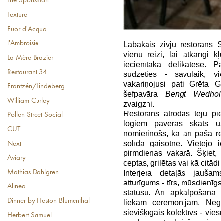
The Sportsman
Texture
Fuor d'Acqua
l'Ambroisie
Labākais zivju restorāns S
vienu reizi, lai atkarīgi 
La Mère Brazier
iecienītākā delikatese. 
Restaurant 34
sūdzēties - savulaik, vi
vakariņojusi pati Grēta G
Frantzén/Lindeberg
šefpavāra
Bengt Wedho
William Curley
zvaigzni.
Restorāns atrodas teju p
Pollen Street Social
logiem paveras skats u
CUT
nomierinošs, ka arī pašā r
solīda gaisotne. Vietējo i
Next
pirmdienas vakarā. Šķiet, t
Aviary
ceptas, grilētas vai kā citād
Interjera detaļās jauša
Mathias Dahlgren
atturīgums - tīrs, mūsdienīg
Alinea
statusu. Arī apkalpošana 
Dinner by Heston Blumenthal
liekām ceremonijām. Negr
sievišķīgais kolektīvs - vie
Herbert Samuel