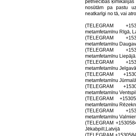
pētniecības ķimikālija
nosūtām pa pastu uz 
neatkarīgi no tā, vai atr
(TELEGRAM +1530
metamfetamīnu Rīgā, La
(TELEGRAM +1530
metamfetamīnu Daugavpi
(TELEGRAM +1530
metamfetamīnu Liepājā,
(TELEGRAM +1530
metamfetamīnu Jelgavā,
(TELEGRAM +15305
metamfetamīnu Jūrmalā,
(TELEGRAM +15305
metamfetamīnu Ventspilī
(TELEGRAM +153058
metamfetamīnu Rēzeknē
(TELEGRAM +1530
metamfetamīnu Valmierā
(TELEGRAM +15305849
Jēkabpilī,Latvijā
(TELEGRAM +15305849