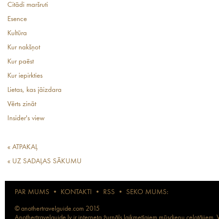
Citādi maršruti
Esence
Kultūra
Kur nakšņot
Kur paēst
Kur iepirkties
Lietas, kas jāizdara
Vērts zināt
Insider's view
« ATPAKAĻ
« UZ SADAĻAS SĀKUMU
PAR MUMS
•
KONTAKTI
•
RSS
•
SEKO MUMS:
© anothertravelguide.com 2015
Anothertravelguide.lv ir interneta žurnāls laikmetīgiem mūsdienu ceļotājiem. Vi