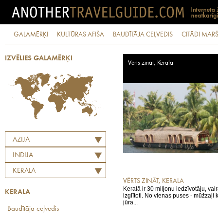
GALAMĒRĶI
KULTŪRAS AFIŠA
BAUDĪTĀJA CEĻVEDIS
CITĀDI MARŠ
IZVĒLIES GALAMĒRĶI
Vērts zināt, Kerala
ĀZIJA
INDIJA
KERALA
VĒRTS ZINĀT, KERALA
Keralā ir 30 miljonu iedzīvotāju, vai
KERALA
izglītoti. No vienas puses - mūžzaļi 
jūra...
Baudītāja ceļvedis