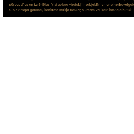
pārbaudītas un izvērtētas. Visi autoru viedokļi ir subjektīvi un anothertravel
subjektīvajai gaumei, konkrētā mirkļa noskaņojumam vai kaut kas tajā būtiski ma