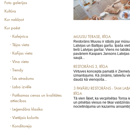
Foto galerijas
Kultūra
Kur nakšņot
Kur paēst
· Kafejnīca
MUUSU TERASE, RĪGA
Restorāns Muusu ir stāsts par mūsu
· Tējas vieta
Latvijas un Baltijas garšu. Īpaša vie
tieši Latvijas garšai. Viens no labāk
· Kafijas vieta
pavāriem Kaspars Jansons Latvijas 
saujā...
· Vīna vieta
RESTORĀNS 3, RĪGA
· Trendy
Virtuves koncepta pamatā ir Ziemeļ
izmantojums. Kā zināms, latviešu vir
· Īsts atradums
daudz kā vienojoša...
· Laba izvēle
3 PAVĀRU RESTORĀNS - TAM LAB
RĪGA
· Patīkamas cenas un kvalitātes
Tā vien šķiet, ka vecpilsētas Torņa i
attiecības
un pilsētas viesus ne tikai valdzinās
nocietinājuma un kazarmu ansambļa
· Leģendāra klasika
· Vietējais kolorīts
· Konditoreja