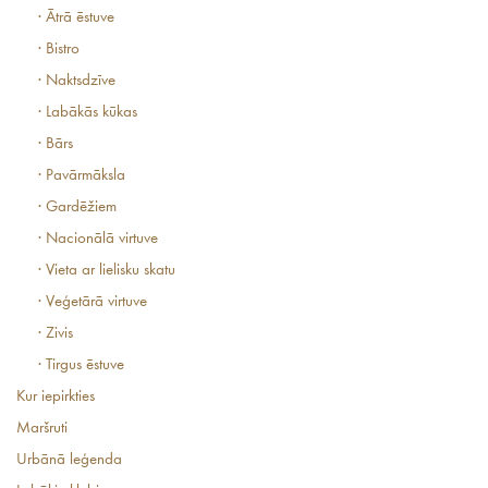
· Ātrā ēstuve
· Bistro
· Naktsdzīve
· Labākās kūkas
· Bārs
· Pavārmāksla
· Gardēžiem
· Nacionālā virtuve
· Vieta ar lielisku skatu
· Veģetārā virtuve
· Zivis
· Tirgus ēstuve
Kur iepirkties
Maršruti
Urbānā leģenda