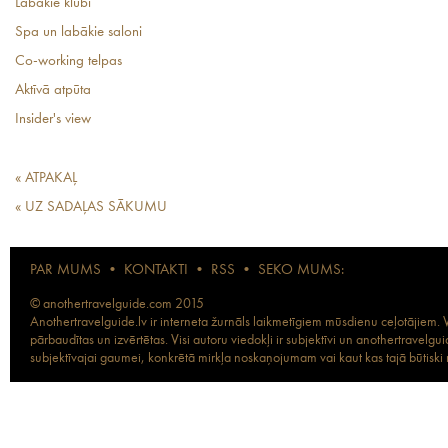
Labākie klubi
Spa un labākie saloni
Co-working telpas
Aktīvā atpūta
Insider's view
« ATPAKAĻ
« UZ SADAĻAS SĀKUMU
PAR MUMS
•
KONTAKTI
•
RSS
•
SEKO MUMS:
© anothertravelguide.com 2015
Anothertravelguide.lv ir interneta žurnāls laikmetīgiem mūsdienu ceļotājiem. Vi
pārbaudītas un izvērtētas. Visi autoru viedokļi ir subjektīvi un anothertravel
subjektīvajai gaumei, konkrētā mirkļa noskaņojumam vai kaut kas tajā būtiski ma