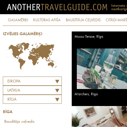
GALAMĒRĶI
KULTŪRAS AFIŠA
BAUDĪTĀJA CEĻVEDIS
CITĀDI MARŠ
IZVĒLIES GALAMĒRĶI
Muusu Terase, Rīga
EIROPA
LATVIJA
M’archers, Rīga
RĪGA
RĪGA
Baudītāja ceļvedis