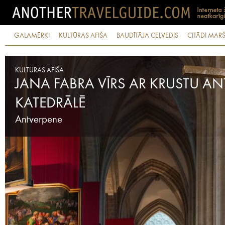
GALAMĒRĶI
KULTŪRAS AFIŠA
BAUDĪTĀJA CEĻVEDIS
CITĀDI MARŠ
KULTŪRAS AFIŠA
JANA FABRA VĪRS AR KRUSTU A
KATEDRĀLĒ
Antverpene