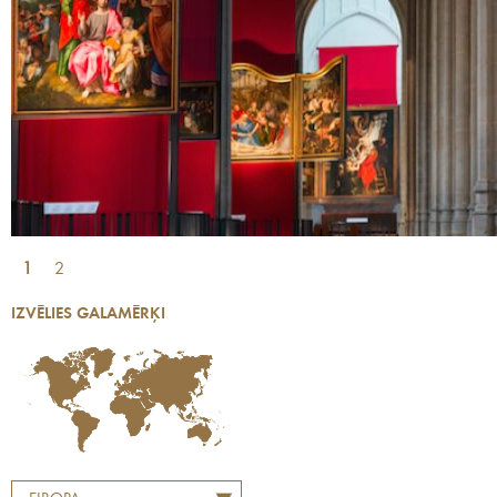
1
2
IZVĒLIES GALAMĒRĶI