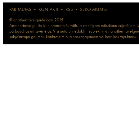
PAR MUMS
•
KONTAKTI
•
RSS
•
SEKO MUMS:
© anothertravelguide.com 2015
Anothertravelguide.lv ir interneta žurnāls laikmetīgiem mūsdienu ceļotājiem. Vi
pārbaudītas un izvērtētas. Visi autoru viedokļi ir subjektīvi un anothertravel
subjektīvajai gaumei, konkrētā mirkļa noskaņojumam vai kaut kas tajā būtiski ma