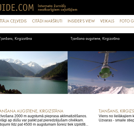
ĪTĀJA CEĻVEDIS
CITĀDI MARŠRUTI
INSIDER'S VIEW
VEIKALS
FOTO G
Tjanšans, Kirgizstāna
Tjanšana augstiene, Kirgizstāna
JANŠANA AUGSTIENE, KIRGIZSTĀNA
TJANŠANS, KIRGIZ
īvošana 2000 m augstumā pieprasa aklimatizēšanos.
Viens no lielākajiem 
lāgi ap dūšu var palikt pat pieredzējušam cilvēkam.
Uzvaras - smaile stie
dojumi līdz pat 4500 m augstumam šoreiz tiek izpildīti...