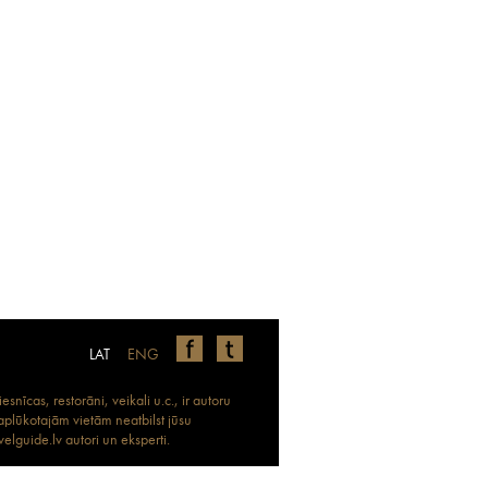
LAT
ENG
nīcas, restorāni, veikali u.c., ir autoru
 aplūkotajām vietām neatbilst jūsu
elguide.lv autori un eksperti.