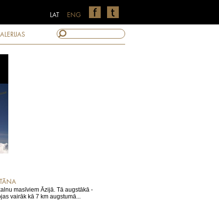
LAT
ENG
ALERIJAS
STĀNA
kalnu masīviem Āzijā. Tā augstākā -
pjas vairāk kā 7 km augstumā...