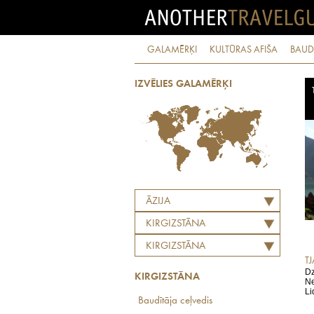
GALAMĒRĶI
KULTŪRAS AFIŠA
BAUD
IZVĒLIES GALAMĒRĶI
ĀZIJA
KIRGIZSTĀNA
KIRGIZSTĀNA
T
Dz
KIRGIZSTĀNA
Ne
Li
Baudītāja ceļvedis