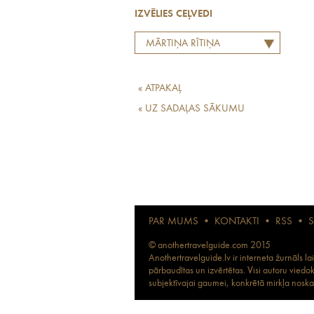
IZVĒLIES CEĻVEDI
MĀRTIŅA RĪTIŅA
LABĀKO EIROPAS
RESTORĀNU TOPS
« ATPAKAĻ
« UZ SADAĻAS SĀKUMU
PAR MUMS
•
KONTAKTI
•
RSS
•
© anothertravelguide.com 2015
Anothertravelguide.lv ir interneta žurnāls l
pārbaudītas un izvērtētas. Visi autoru viedo
subjektīvajai gaumei, konkrētā mirkļa noskaņ