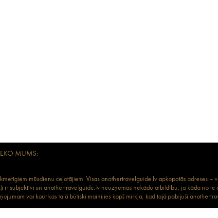
SEKO MUMS:
aikmetīgiem mūsdienu ceļotājiem. Visas anothertravelguide.lv apkopotās adreses – vies
kļi ir subjektīvi un anothertravelguide.lv neuzņemas nekādu atbildību, ja kāda no te
ojumam vai kaut kas tajā būtiski mainījies kopš mirkļa, kad tajā pabijuši anothertrav