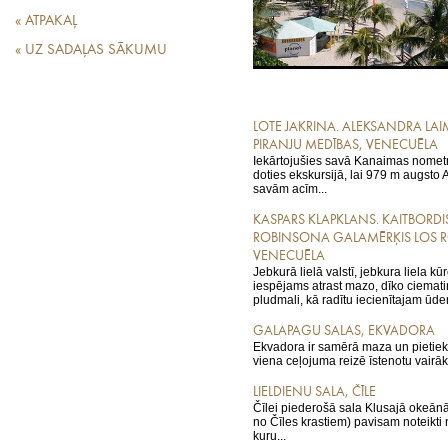
RESTORĀNU TOPS
« ATPAKAĻ
« UZ SADAĻAS SĀKUMU
LOTE JAKRINA. ALEKSANDRA LA
PIRANJU MEDĪBAS, VENECUĒLA
Iekārtojušies savā Kanaimas nometn
doties ekskursijā, lai 979 m augsto 
savām acīm...
KASPARS KLAPKLANS. KAITBORDI
ROBINSONA GALAMĒRĶIS LOS 
VENECUĒLA
Jebkurā lielā valstī, jebkura liela k
iespējams atrast mazo, dīko ciemati
pludmali, kā radītu iecienītajam ūde
GALAPAGU SALAS, EKVADORA
Ekvadora ir samērā maza un pietiek
viena ceļojuma reizē īstenotu vairāka
LIELDIENU SALA, ČĪLE
Čīlei piederošā sala Klusajā okeān
no Čīles krastiem) pavisam noteikti
kuru...