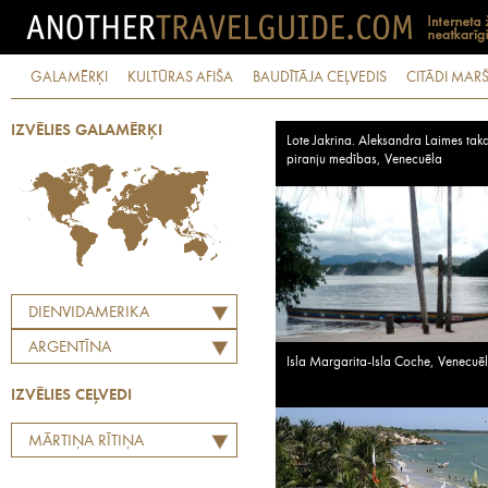
GALAMĒRĶI
KULTŪRAS AFIŠA
BAUDĪTĀJA CEĻVEDIS
CITĀDI MARŠ
IZVĒLIES GALAMĒRĶI
Lote Jakrina. Aleksandra Laimes tak
piranju medības, Venecuēla
DIENVIDAMERIKA
ARGENTĪNA
Isla Margarita-Isla Coche, Venecuē
IZVĒLIES CEĻVEDI
MĀRTIŅA RĪTIŅA
LABĀKO EIROPAS