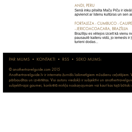
ANDI, PERU
Senā inku pilsēta Maču Piču ir ideāla
apvienot ar īstenu kultūras un sen aiz
FORTALEZA - CUMBUCO - CAUIPE 
- JERICOACOACARA, BRAZĪLIJA
Brazīliju es vēlejos izcelt kā vienu 
pausaulē kaiteru vidū, jo iemesls ir ļ
turieni dodas...
PAR MUMS
•
KONTAKTI
•
RSS
•
SEKO MUMS:
© anothertravelguide.com 2015
Anothertravelguide.lv ir interneta žurnāls laikmetīgiem mūsdienu ceļotājiem. Vi
pārbaudītas un izvērtētas. Visi autoru viedokļi ir subjektīvi un anothertravel
subjektīvajai gaumei, konkrētā mirkļa noskaņojumam vai kaut kas tajā būtiski ma