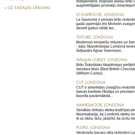
Independent, oriģinālo pieeju britu v
augstvērtīgāko produktu izmantojum
« UZ SADAĻAS SĀKUMU
LE GAVROCHE, LONDONA
Le Gavroche ir pirmais britu restorā
gadā izpelnījās trīs Michelin zvaigz
desmit gadus vēlāk tas...
TEXTURE, LONDONA
Modernas eiropiešu virtuves un ša
- daļu Skandināvijas Londonā ienes
šefpavārs Agnar Sverrisson...
WILLIAM CURLEY, LONDONA
Britu Šokolādes Akadēmijas piešķir
meistara titulu (Best British Chocolat
(William Curley)...
CUT, LONDONA
CUT ir amerikāņu zvaigžņu restorān
balvas banketu rīkotāja un prezid
favorīta pavārmākslā...
HAWKSMOOR, LONDONA
Senākās liellopu steika tradīcijas pie
likumsakarīgi, ka Londonā steiku res
ik uz stūra, taču, jāatzīst, ka izcilu vie
POLPO, LONDONA
Venēciešu bacaro stila restorāns 