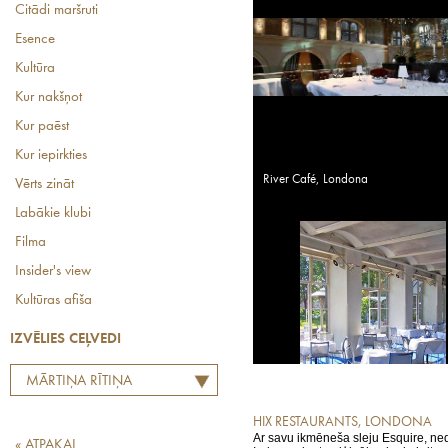
Citādi maršruti
Esence
Kultūra
Kur nakšņot
Kur paēst
Kur iepirkties
River Café, Londona
Vērts zināt
Labākie klubi
Filma
Insider's view
Kultūras afiša
IZVĒLIES CEĻVEDI
MĀRTIŅA RĪTIŅA
LABĀKO EIROPAS
HIX RESTAURANTS, LONDONA
RESTORĀNU TOPS
Ar savu ikmēneša sleju Esquire, ne
« ATPAKAĻ