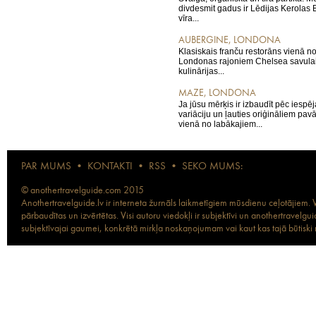
divdesmit gadus ir Lēdijas Kerolas
vīra...
AUBERGINE, LONDONA
Klasiskais franču restorāns vienā n
Londonas rajoniem Chelsea savulaik
kulinārijas...
MAZE, LONDONA
Ja jūsu mērķis ir izbaudīt pēc iespē
variāciju un ļauties oriģināliem pav
vienā no labākajiem...
PAR MUMS
•
KONTAKTI
•
RSS
•
SEKO MUMS:
© anothertravelguide.com 2015
Anothertravelguide.lv ir interneta žurnāls laikmetīgiem mūsdienu ceļotājiem. Vi
pārbaudītas un izvērtētas. Visi autoru viedokļi ir subjektīvi un anothertravel
subjektīvajai gaumei, konkrētā mirkļa noskaņojumam vai kaut kas tajā būtiski ma