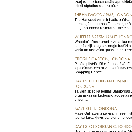
izceļas ar tik fenomenālu apmeklētā
mirklī atgādina skudru pūzni...
THE HARWOOD ARMS, LONDO
The Harwood Arms ir tradicionāls an
nomaļajā Londonas Fulham rajonā lī
neighbourhood restorāns - vietējo iec
WHEELER'S RESTAURANT, LOND
Wheeler's Restaurant ir vieta, kur n
baudīt dziļi sakņotas angļu tradīcija
velšu un atsevišķu gaļas ēdienu rec
CROQUE GASCON, LONDONA
Pilsēta pilsētā. Kā citādi nodēvēt Ei
iepirkšanās centru vienkārši nav ie
Shopping Centre...
DAYLESFORD ORGANIC IN NOTTI
LONDONA
Tā vien šķiet, ka lēdijas Bamfordas u
organiskās un bioloģiski audzētās pār
drīzumā...
MAZE GRILL, LONDONA
Maze Grill atvērts pavisam nesen, tik
jau īsā laikā kļuvis par vienu no ieci
DAYLESFORD ORGANIC, LOND
Svaiga, organiska un tīra pārtika. Mē