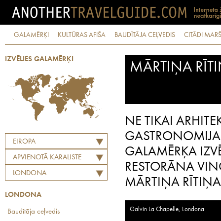
GALAMĒRĶI
KULTŪRAS AFIŠA
BAUDĪTĀJA CEĻVEDIS
CITĀDI MARŠ
IZVĒLIES GALAMĒRĶI
MĀRTIŅA RĪT
NE TIKAI ARHITE
GASTRONOMIJA V
EIROPA
GALAMĒRĶA IZVĒL
APVIENOTĀ KARALISTE
RESTORĀNA VIN
LONDONA
MĀRTIŅA RĪTIŅA
LONDONA
Galvin La Chapelle, Londona
Baudītāja ceļvedis