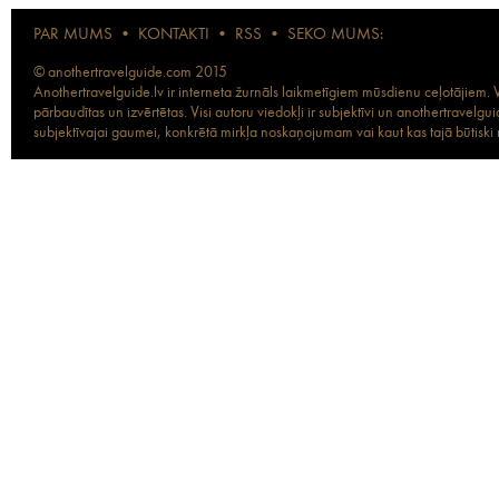
PAR MUMS
•
KONTAKTI
•
RSS
•
SEKO MUMS:
© anothertravelguide.com 2015
Anothertravelguide.lv ir interneta žurnāls laikmetīgiem mūsdienu ceļotājiem. Vi
pārbaudītas un izvērtētas. Visi autoru viedokļi ir subjektīvi un anothertravel
subjektīvajai gaumei, konkrētā mirkļa noskaņojumam vai kaut kas tajā būtiski ma