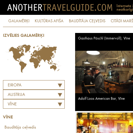
GALAMĒRĶI
KULTŪRAS AFIŠA
BAUDĪTĀJA CEĻVEDIS
CITĀDI MARŠ
IZVĒLIES GALAMĒRĶI
Gasthaus Pöschl (Immervoll), Vīne
EIROPA
AUSTRIJA
Adolf Loos American Bar, Vīne
VĪNE
VĪNE
Baudītāja ceļvedis