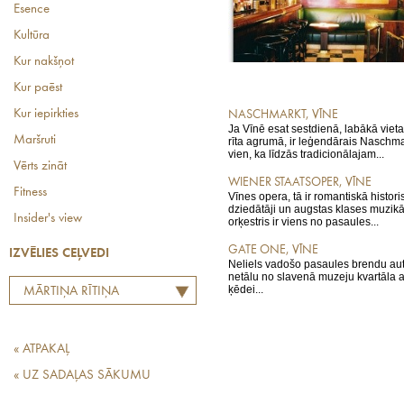
Esence
Kultūra
Kur nakšņot
Kur paēst
Kur iepirkties
NASCHMARKT, VĪNE
Ja Vīnē esat sestdienā, labākā vieta
Maršruti
rīta agrumā, ir leģendārais Naschmar
vien, ka līdzās tradicionālajam...
Vērts zināt
WIENER STAATSOPER, VĪNE
Fitness
Vīnes opera, tā ir romantiskā historis
dziedātāji un augstas klases muzikā
Insider's view
orķestris ir viens no pasaules...
GATE ONE, VĪNE
IZVĒLIES CEĻVEDI
Neliels vadošo pasaules brendu aut
netālu no slavenā muzeju kvartāla at
ķēdei...
MĀRTIŅA RĪTIŅA
LABĀKO EIROPAS
RESTORĀNU TOPS
« ATPAKAĻ
« UZ SADAĻAS SĀKUMU