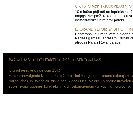
VINILA PARĪZE. LABAIS KRASTS, PA
10 minūšu gājienā no iepriekš minēt
mājīgs. Nespiež uz kādu noteiktu sti
demokrātisks un relatīvi palēts...
LE GRAND VEFOIR, MIDNIGHT IN P
Restorāns Le Grand Vefoir ir viena
Parīzes gardēžu adresēm. Durvis vē
atrodas Palais Royal dārzos...
PAR MUMS
•
KONTAKTI
•
RSS
•
SEKO MUMS:
© anothertravelguide.com 2015
Anothertravelguide.lv ir interneta žurnāls laikmetīgiem mūsdienu ceļotājiem. Vi
pārbaudītas un izvērtētas. Visi autoru viedokļi ir subjektīvi un anothertravel
subjektīvajai gaumei, konkrētā mirkļa noskaņojumam vai kaut kas tajā būtiski ma