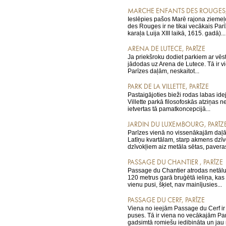
MARCHE ENFANTS DES ROUGES,
Ieslēpies pašos Marē rajona ziemeļ
des Rouges ir ne tikai vecākais Parīz
karaļa Luija XIII laikā, 1615. gadā)...
ARENA DE LUTECE, PARĪZE
Ja priekšroku dodiet parkiem ar vēst
jādodas uz Arena de Lutece. Tā ir 
Parīzes daļām, neskaitot...
PARK DE LA VILLETTE, PARĪZE
Pastaigājoties bieži rodas labas ide
Villette parkā filosofoskās atziņas ne 
ietvertas tā pamatkoncepcijā...
JARDIN DU LUXEMBOURG, PARĪZ
Parīzes vienā no vissenākajām daļā
Latīņu kvartālam, starp akmens dz
dzīvokļiem aiz metāla sētas, paveras
PASSAGE DU CHANTIER , PARĪZE
Passage du Chantier atrodas netālu 
120 metrus garā bruģētā ieliņa, kas
vienu pusi, šķiet, nav mainījusies...
PASSAGE DU CERF, PARĪZE
Viena no ieejām Passage du Cerf ir
puses. Tā ir viena no vecākajām Par
gadsimtā romiešu iedibināta un jau 