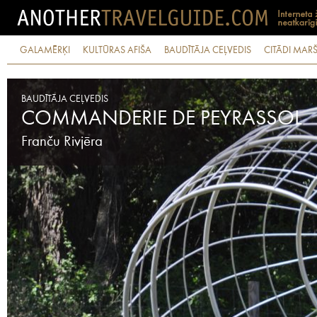
GALAMĒRĶI
KULTŪRAS AFIŠA
BAUDĪTĀJA CEĻVEDIS
CITĀDI MARŠ
BAUDĪTĀJA CEĻVEDIS
COMMANDERIE DE PEYRASSOL
Franču Rivjēra