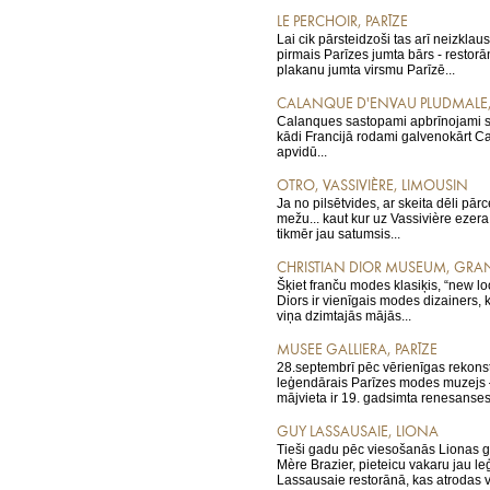
LE PERCHOIR, PARĪZE
Lai cik pārsteidzoši tas arī neizklaus
pirmais Parīzes jumta bārs - restorā
plakanu jumta virsmu Parīzē...
CALANQUE D'ENVAU PLUDMALE, 
Calanques sastopami apbrīnojami s
kādi Francijā rodami galvenokārt C
apvidū...
OTRO, VASSIVIÈRE, LIMOUSIN
Ja no pilsētvides, ar skeita dēli pā
mežu... kaut kur uz Vassivière ezera
tikmēr jau satumsis...
CHRISTIAN DIOR MUSEUM, GRA
Šķiet franču modes klasiķis, “new loo
Diors ir vienīgais modes dizainers,
viņa dzimtajās mājās...
MUSEE GALLIERA, PARĪZE
28.septembrī pēc vērienīgas rekonst
leģendārais Parīzes modes muzejs 
mājvieta ir 19. gadsimta renesanses.
GUY LASSAUSAIE, LIONA
Tieši gadu pēc viesošanās Lionas 
Mère Brazier, pieteicu vakaru jau l
Lassausaie restorānā, kas atrodas v