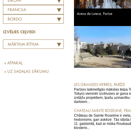
EIROPA
FRANCIJA
Arena de Lutece, Parīze
BORDO
IZVĒLIES CEĻVEDI
MĀRTIŅA RĪTIŅA
LABĀKO EIROPAS
RESTORĀNU TOPS
« ATPAKAĻ
« UZ SADAĻAS SĀKUMU
LES GRANDES VERRES, PARĪZE
Parīzes laikmetīgās mākslas telpa To
Tokyo) vienmēr izcēlusies ar gana 
izstāžu projektiem, īpašu uzmanību 
darbiem...
CHATEAU SAINTE ROSELINE, FRA
Château de Sainte Roseline ir vieta
hedonisms, gan askēze. Tās stāsta lī
11. gadsimtā, kad ar mūka Roubaud 
klosteris...