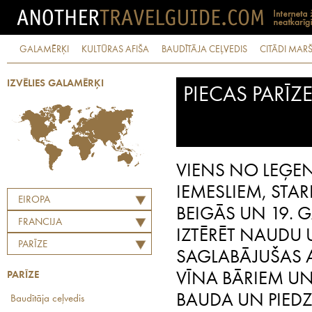
GALAMĒRĶI
KULTŪRAS AFIŠA
BAUDĪTĀJA CEĻVEDIS
CITĀDI MARŠ
IZVĒLIES GALAMĒRĶI
PIECAS PARĪZ
VIENS NO LEĢE
IEMESLIEM, STAR
EIROPA
BEIGĀS UN 19. G
FRANCIJA
IZTĒRĒT NAUDU 
PARĪZE
SAGLABĀJUŠAS 
PARĪZE
VĪNA BĀRIEM UN 
BAUDA UN PIEDZ
Baudītāja ceļvedis