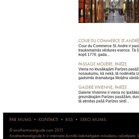
COUR DU COMMERCE ST-ANDRÉ,
Cour du Commerce St. Andre ir pasā
trauksmainās vēstures esence. Tā ša
kopš 1776. gada...
PASSAGE MOLIÈRE, PARĪZE
Viena no klusākajām Parīzes pasāž
nosaukumu, kā nekā, tā nodēvēta izc
gadsimta dramaturga Moljēra vārdā.
GALERIE VIVIENNE, PARĪZE
Galerie Vivienne ir viena no īpašāk
greznākajām Parīzes pasāžām, durv
tā atrodas pašā Parīzes sirdī...
PAR MUMS
•
KONTAKTI
•
RSS
•
SEKO MUMS:
© anothertravelguide.com 2015
Anothertravelguide.lv ir interneta žurnāls laikmetīgiem mūsdienu ceļotājiem. Vi