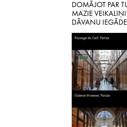
DOMĀJOT PAR TU
MAZIE VEIKALIŅI
DĀVANU IEGĀDEI
Passage du Cerf, Parīze
Galerie Vivienne, Parīze