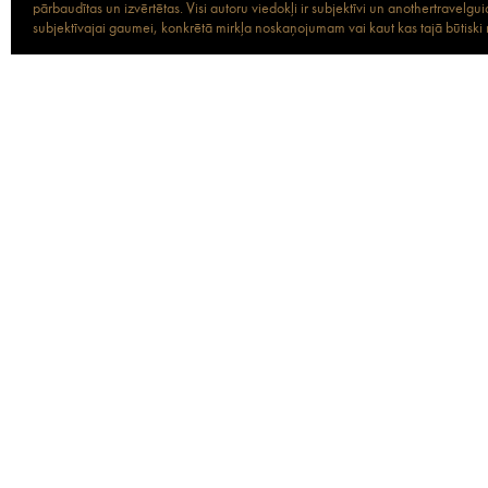
pārbaudītas un izvērtētas. Visi autoru viedokļi ir subjektīvi un anothertravel
subjektīvajai gaumei, konkrētā mirkļa noskaņojumam vai kaut kas tajā būtiski ma