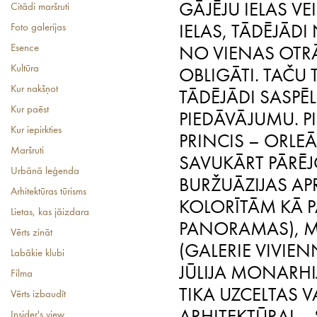
GĀJĒJU IELAS VE
Citādi maršruti
Foto galerijas
IELAS, TĀDĒJĀ
Esence
NO VIENAS OTRĀ.
Kultūra
OBLIGĀTI. TAČU 
Kur nakšņot
TĀDĒJĀDI SASPĒ
Kur paēst
PIEDĀVĀJUMU. PI
Kur iepirkties
PRINCIS – ORLE
Maršruti
SAVUKĀRT PĀRĒJO
Urbānā leģenda
BURŽUĀZIJAS AP
Arhitektūras tūrisms
KOLORĪTĀM KĀ P
Lietas, kas jāizdara
PANORAMAS), MI
Vērts zināt
(GALERIE VIVIEN
Labākie klubi
JŪLIJA MONARHIJ
Filma
TIKA UZCELTAS V
Vērts izbaudīt
Insider's view