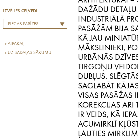
ARHITEKTŪRAI –
DAŽĀDU DETAĻU 
IZVĒLIES CEĻVEDI
INDUSTRIĀLĀ P
PIECAS PARĪZES
PASĀŽĀM BIJA S
ĪPAŠĀKĀS PASĀŽAS
KĀ JAU MINIATŪRĀ
« ATPAKAĻ
MĀKSLINIEKI, PO
« UZ SADAĻAS SĀKUMU
URBĀNĀS DZĪVES
TIRGOŅU VEIDOL
DUBĻUS, SLĒGTĀS
SAGLABĀT KĀJAS
VISAS PASĀŽAS I
KOREKCIJAS ARĪ
IR VEIDS, KĀ IEP
ACUMIRKLĪ KĻŪS
ĻAUTIES MIRKLIM