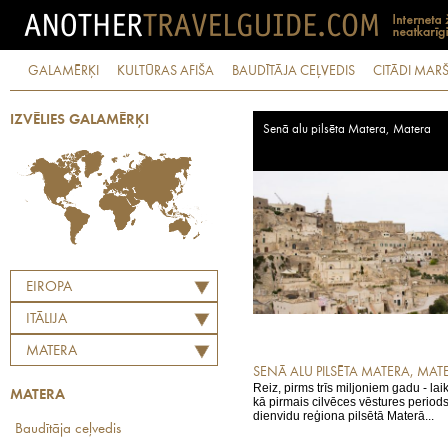
GALAMĒRĶI
KULTŪRAS AFIŠA
BAUDĪTĀJA CEĻVEDIS
CITĀDI MARŠ
IZVĒLIES GALAMĒRĶI
Senā alu pilsēta Matera, Matera
EIROPA
ITĀLIJA
MATERA
SENĀ ALU PILSĒTA MATERA, MAT
Reiz, pirms trīs miljoniem gadu - la
MATERA
kā pirmais cilvēces vēstures periods
dienvidu reģiona pilsētā Materā...
Baudītāja ceļvedis