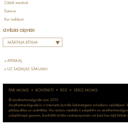
Citādi maršruti
Esence
Kur nakšņot
IZVĒLIES CEĻVEDI
MĀRTIŅA RĪTIŅA
LABĀKO EIROPAS
RESTORĀNU TOPS
« ATPAKAĻ
« UZ SADAĻAS SĀKUMU
PAR MUMS
•
KONTAKTI
•
RSS
•
SEKO MUMS:
© anothertravelguide.com 2015
Anothertravelguide.lv ir interneta žurnāls laikmetīgiem mūsdienu ceļotājiem. Vi
pārbaudītas un izvērtētas. Visi autoru viedokļi ir subjektīvi un anothertravel
subjektīvajai gaumei, konkrētā mirkļa noskaņojumam vai kaut kas tajā būtiski ma