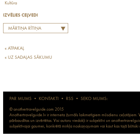
Kultūra
IZVĒLIES CEĻVEDI
MĀRTIŅA RĪTIŅA
LABĀKO EIROPAS
RESTORĀNU TOPS
« ATPAKAĻ
« UZ SADAĻAS SĀKUMU
PAR MUMS
•
KONTAKTI
•
RSS
•
SEKO MUMS:
© anothertravelguide.com 2015
Anothertravelguide.lv ir interneta žurnāls laikmetīgiem mūsdienu ceļotājiem. Vi
pārbaudītas un izvērtētas. Visi autoru viedokļi ir subjektīvi un anothertravel
subjektīvajai gaumei, konkrētā mirkļa noskaņojumam vai kaut kas tajā būtiski ma