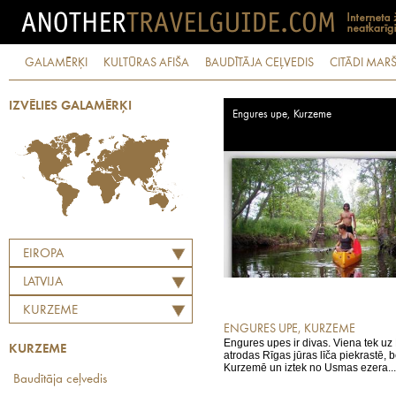
GALAMĒRĶI
KULTŪRAS AFIŠA
BAUDĪTĀJA CEĻVEDIS
CITĀDI MARŠ
IZVĒLIES GALAMĒRĶI
Engures upe, Kurzeme
EIROPA
LATVIJA
KURZEME
ENGURES UPE, KURZEME
Engures upes ir divas. Viena tek u
KURZEME
atrodas Rīgas jūras līča piekrastē, b
Kurzemē un iztek no Usmas ezera...
Baudītāja ceļvedis