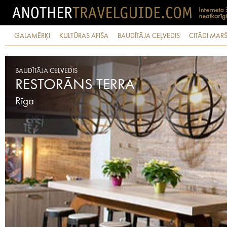
GALAMĒRĶI
KULTŪRAS AFIŠA
BAUDĪTĀJA CEĻVEDIS
CITĀDI MARŠ
BAUDĪTĀJA CEĻVEDIS
RESTORĀNS TERRA
Rīga