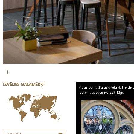
1
IZVĒLIES GALAMĒRĶI
Rīgas Doms (Palasta iela 4, Herder
laukums 6, Jauniela 22), Rīga