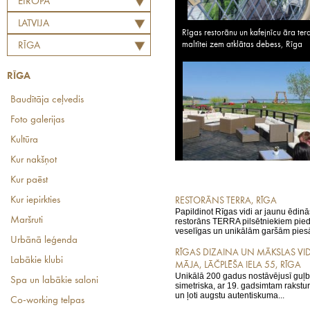
EIROPA
LATVIJA
Rīgas restorānu un kafejnīcu āra ter
maltītei zem atklātas debess, Rīga
RĪGA
RĪGA
Baudītāja ceļvedis
Foto galerijas
Kultūra
Kur nakšņot
Kur paēst
Kur iepirkties
RESTORĀNS TERRA, RĪGA
Papildinot Rīgas vidi ar jaunu ēdin
Maršruti
restorāns TERRA pilsētniekiem piedā
veselīgas un unikālām garšām piesāt
Urbānā leģenda
RĪGAS DIZAINA UN MĀKSLAS V
Labākie klubi
MĀJA, LĀČPLĒŠA IELA 55, RĪGA
Unikālā 200 gadus nostāvējusī guļba
Spa un labākie saloni
simetriska, ar 19. gadsimtam rakstu
un ļoti augstu autentiskuma...
Co-working telpas