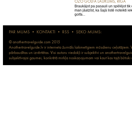
OZO GOLFA LAUKUMS, RĪGA
Braukājot pa pasauli un spēlējot ti
man jāatzīst, ka šajā listē noteikti i
golfa...
PAR MUMS
•
KONTAKTI
•
RSS
•
SEKO MUMS:
© anothertravelguide.com 2015
Anothertravelguide.lv ir interneta žurnāls laikmetīgiem mūsdienu ceļotājiem. Vi
pārbaudītas un izvērtētas. Visi autoru viedokļi ir subjektīvi un anothertravel
subjektīvajai gaumei, konkrētā mirkļa noskaņojumam vai kaut kas tajā būtiski ma