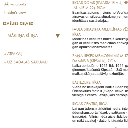
RĪGAS DOMS (PALASTA IELA 4, 
Aktīvā atpūta
JAUNIELA 22), RĪGA
Insider's view
Baznīcas apjoms ir viens no Vecrīga
ainavas un silueta stūrakmeņiem 
identitātes sastāvdaļa...
IZVĒLIES CEĻVEDI
PAULA STRADIŅA MEDICĪNAS VĒ
RĪGA
MĀRTIŅA RĪTIŅA
Medicīnas vēstures muzeja kolekcij
LABĀKO EIROPAS
gan ar vēsturisko medicīnas aprīkoju
gan aplūkot iebalzamētas...
RESTORĀNU TOPS
« ATPAKAĻ
ŽAŅA LIPKES MEMORIĀLAIS MUZ
DAMBIS 8 (ĶĪPSALA), RĪGA
« UZ SADAĻAS SĀKUMU
Laika periodā no 1942. līdz 1944.
ģimenes īpašumā Ķīpsalā – 3x3 met
malkas šķūņa pastāvīgi uzturējās...
BALTEZERS, RĪGA
Viena no lielākajiem Baltijā ūdenss
Ūdensklubs moto ir „Slēpo, veiko, lid
vienīgais centrs Latvijā, kas darbojas 
RĪGAS CENTRS, RĪGA
Lai gan ūdens ir ārkārtīgi netīrs, inte
ūdenstransporta līdzekļu satiksme - v
traucējoši. Vilnis mēdz aiziet līdz be
un nākt atpakaļ - dažbrīd jāgaida līdz