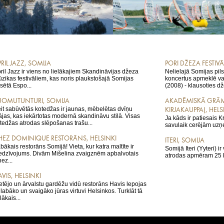
RIL JAZZ, SOMIJA
PORI DŽEZA FESTIVĀ
ril Jazz ir viens no lielākajiem Skandināvijas džeza
Nelielajā Somijas pils
zikas festivāliem, kas noris plaukstošajā Somijas
koncertus apmeklē vai
lsētā Espo...
(2008) - klausoties dž
UOMUTUNTURI, SOMIJA
AKADĒMISKĀ GRĀM
it sabūvētās kotedžas ir jaunas, mēbelētas dvīņu
KIRJAKAUPPA), HELS
jas, kas iekārtotas modernā skandināvu stilā. Visas
Ja kāds ir patiesais K
tedžas atrodas slēpošanas trašu...
savulaik cerējām uzņem
HEZ DOMINIQUE RESTORĀNS, HELSINKI
ITERI, SOMIJA
bākais restorāns Somijā! Vieta, kur katra maltīte ir
Somijā Iteri (Yyteri) 
edzīvojums. Divām Mišelina zvaigznēm apbalvotais
atrodas apmēram 25 kil
ez...
VIS, HELSINKI
etējo un ārvalstu gardēžu vidū restorāns Havis lepojas
 labāko un svaigāko jūras virtuvi Helsinkos. Turklāt tā
elākais...