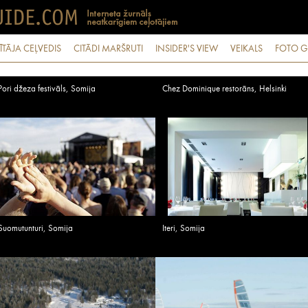
ĪTĀJA CEĻVEDIS
CITĀDI MARŠRUTI
INSIDER'S VIEW
VEIKALS
FOTO G
Pori džeza festivāls, Somija
Chez Dominique restorāns, Helsinki
Suomutunturi, Somija
Iteri, Somija