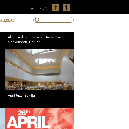
LAT
ENG
ALERIJAS
Akadēmiskā grāmatnīca (Akateeminen
Kirjakauppa), Helsinki
April Jazz, Somija