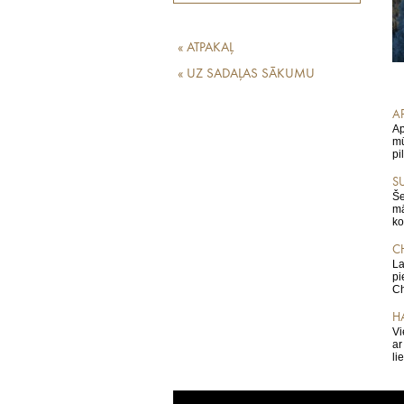
LABĀKO EIROPAS
RESTORĀNU TOPS
« ATPAKAĻ
« UZ SADAĻAS SĀKUMU
AP
Ap
mū
pi
S
Še
mā
ko
C
La
pi
Ch
HA
Vi
ar
li