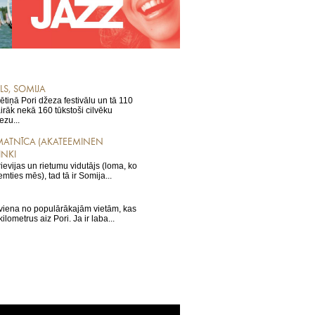
LS, SOMIJA
ētiņā Pori džeza festivālu un tā 110
rāk nekā 160 tūkstoši cilvēku
ezu...
ATNĪCA (AKATEEMINEN
INKI
rievijas un rietumu vidutājs (loma, ko
ties mēs), tad tā ir Somija...
ir viena no populārākajām vietām, kas
ometrus aiz Pori. Ja ir laba...