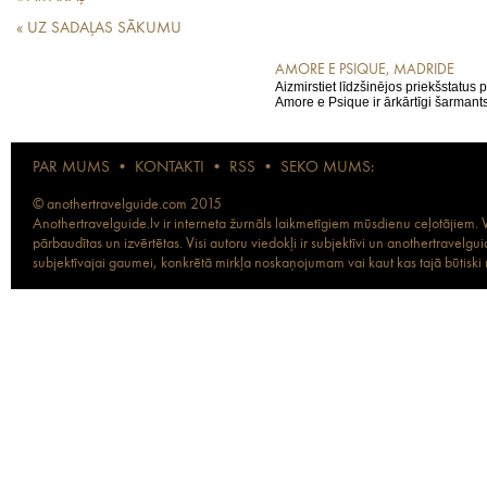
« UZ SADAĻAS SĀKUMU
AMORE E PSIQUE, MADRIDE
Aizmirstiet līdzšinējos priekšstatus p
Amore e Psique ir ārkārtīgi šarmants
PAR MUMS
•
KONTAKTI
•
RSS
•
SEKO MUMS:
© anothertravelguide.com 2015
Anothertravelguide.lv ir interneta žurnāls laikmetīgiem mūsdienu ceļotājiem. Vi
pārbaudītas un izvērtētas. Visi autoru viedokļi ir subjektīvi un anothertravel
subjektīvajai gaumei, konkrētā mirkļa noskaņojumam vai kaut kas tajā būtiski ma