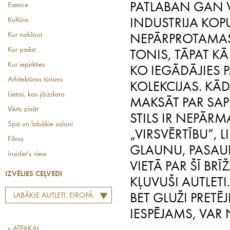
PATLABAN GAN V
Esence
Kultūra
INDUSTRIJA KOP
Kur nakšņot
NEPĀRPROTAMAS.
Kur paēst
TONIS, TĀPAT KĀ
Kur iepirkties
KO IEGĀDĀJIES 
Arhitektūras tūrisms
KOLEKCIJAS. KĀD
Lietas, kas jāizdara
MAKSĀT PAR SAPŅ
Vērts zināt
STILS IR NEPĀR
Spa un labākie saloni
„VIRSVĒRTĪBU”, L
Filma
GLAUNU, PASAUL
Insider's view
VIETĀ PAR ŠĪ BR
IZVĒLIES CEĻVEDI
KĻUVUŠI AUTLETI
LABĀKIE AUTLETI. EIROPĀ
BET GLUŽI PRETĒ
UN PASAULĒ
IESPĒJAMS, VAR
« ATPAKAĻ