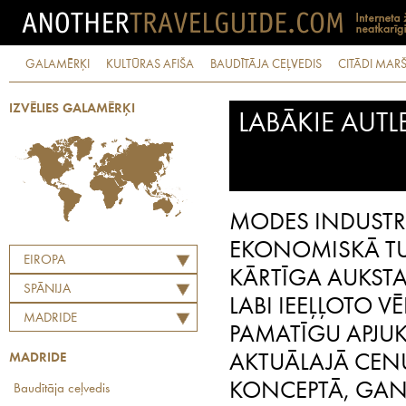
GALAMĒRĶI
KULTŪRAS AFIŠA
BAUDĪTĀJA CEĻVEDIS
CITĀDI MARŠ
IZVĒLIES GALAMĒRĶI
LABĀKIE AUTL
MODES INDUSTRI
EKONOMISKĀ TU
EIROPA
KĀRTĪGA AUKSTA
SPĀNIJA
LABI IEEĻĻOTO 
MADRIDE
PAMATĪGU APJUK
MADRIDE
AKTUĀLAJĀ CENU
KONCEPTĀ, GAN 
Baudītāja ceļvedis