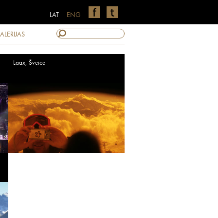
LAT
ENG
ALERIJAS
Laax, Šveice