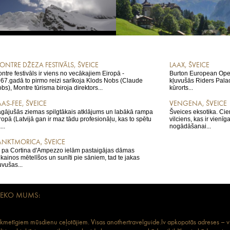
ONTRE DŽEZA FESTIVĀLS, ŠVEICE
LAAX, ŠVEICE
ntre festivāls ir viens no vecākajiem Eiropā -
Burton European Ope
67.gadā to pirmo reizi sarīkoja Klods Nobs (Claude
kļuvušās Riders Palac
bs), Montre tūrisma biroja direktors...
kūrorts...
AS-FEE, ŠVEICE
VENGENA, ŠVEICE
gājušās ziemas spilgtākais atklājums un labākā rampa
Šveices eksotika. Ciem
ropā (Latvijā gan ir maz tādu profesionāļu, kas to spētu
vilciens, kas ir vienīg
...
nogādāšanai...
ANKTMORICA, ŠVEICE
 pa Cortina d'Ampezzo ielām pastaigājas dāmas
kainos mētelīšos un sunīti pie sāniem, tad te jakas
uvušas...
SEKO MUMS:
aikmetīgiem mūsdienu ceļotājiem. Visas anothertravelguide.lv apkopotās adreses – vies