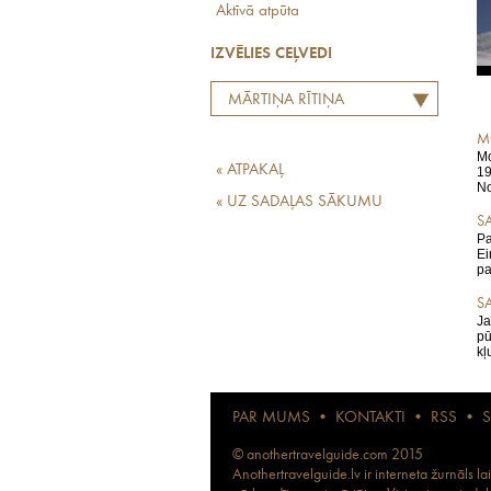
Aktīvā atpūta
IZVĒLIES CEĻVEDI
MĀRTIŅA RĪTIŅA
LABĀKO EIROPAS
M
RESTORĀNU TOPS
Mo
« ATPAKAĻ
19
No
« UZ SADAĻAS SĀKUMU
SA
Pa
Ei
pa
S
Ja
pū
kļ
PAR MUMS
•
KONTAKTI
•
RSS
•
© anothertravelguide.com 2015
Anothertravelguide.lv ir interneta žurnāls l