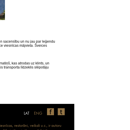
n sacensību un nu jau par leģendu
e viesnīcas mājvieta. Šveices
atiņš, kas atrodas uz klints, un
ais transporta līdzeklis slēpotāju
LAT
ENG
nīcas, restorāni, veikali u.c., ir autoru