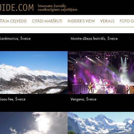
ĪTĀJA CEĻVEDIS
CITĀDI MARŠRUTI
INSIDER'S VIEW
VEIKALS
FOTO G
Sanktmorica, Šveice
Montre džeza festivāls, Šveice
Saas-Fee, Šveice
Vengena, Šveice