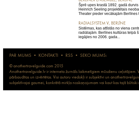
BERLINER ENSEMBLE, BERLĪNE
Šprē upes krastā 1892. gadā durvis 
Heinrich Seeling projektētais neob
Theater pieder vecākajām Berlīnes t
RADIALSYSTEM V, BERLĪNE
Sistēmas, kas attīstās no viena centr
radiālajām. Berlīnes kultūras telpā ši
iegājies no 2006. gada...
PAR MUMS
•
KONTAKTI
•
RSS
•
SEKO MUMS:
© anothertravelguide.com 2015
Anothertravelguide.lv ir interneta žurnāls laikmetīgiem mūsdienu ceļotājiem. Vi
pārbaudītas un izvērtētas. Visi autoru viedokļi ir subjektīvi un anothertravel
subjektīvajai gaumei, konkrētā mirkļa noskaņojumam vai kaut kas tajā būtiski ma