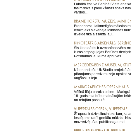
Labākā ēstuve Berlīnē! Vieta ar atka
tās mītiskais pievilkšanas spēks nav
vārdos...
BRANDHORSTU MUZEJS, MINHE
Brandhorstu laikmetīgās mākslas mu
iemītnieks slavenajā Minhenes muze
izveide tika aizsākta jau...
KINOTEĀTRIS ARSENĀLS, BERLĪN
Šis kinoteātris ir uzmanības vērts ma
kuros atspoguļojas Berlīnes deviņd
Potsdamas laukuma apbūves...
MERCEDES-BENZ MUSEUM, ŠTU
Nīderlandiešu UNStudio projektētās
plānojums paredz muzeja apskati ve
augšas uz leju...
MARKGRÄFLICHES OPERNHAUS, B
Vēlīnā itāļu baroka celtne - Markgrä
18. gadsimta brīnumainākajām teātr
no retajām pasaulē...
VUPERTĀLES OPERA, VUPERTĀLE
Šī opera ir dzīvs liecinieks tam, ka a
iespējams radīt ģeniālu mākslu. Nevis
mazredzējušas publikas gaumei...