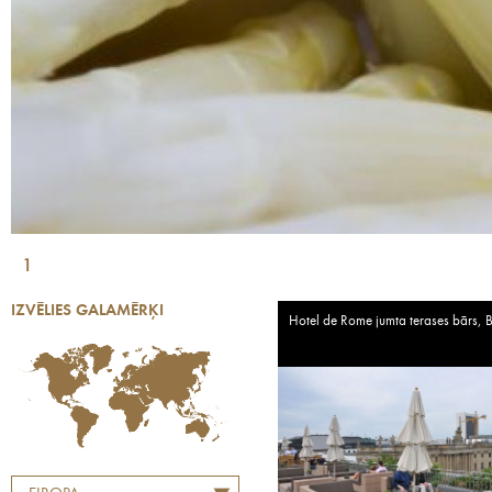
1
IZVĒLIES GALAMĒRĶI
Hotel de Rome jumta terases bārs, B