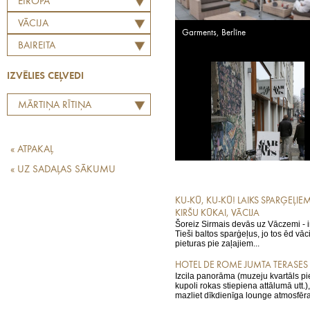
EIROPA
VĀCIJA
Garments, Berlīne
BAIREITA
IZVĒLIES CEĻVEDI
MĀRTIŅA RĪTIŅA
LABĀKO EIROPAS
RESTORĀNU TOPS
« ATPAKAĻ
« UZ SADAĻAS SĀKUMU
KU-KŪ, KU-KŪ! LAIKS SPARĢEĻI
KIRŠU KŪKAI, VĀCIJA
Šoreiz Sirmais devās uz Vāczemi - i
Tieši baltos sparģeļus, jo tos ēd vāc
pieturas pie zaļajiem...
HOTEL DE ROME JUMTA TERASES 
Izcila panorāma (muzeju kvartāls pi
kupoli rokas stiepiena attālumā utt.)
mazliet dīkdienīga lounge atmosfēra