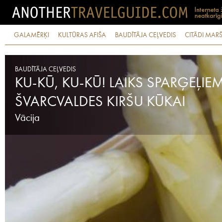
GALAMĒRĶI
KULTŪRAS AFIŠA
BAUDĪTĀJA CEĻVEDIS
CITĀDI MARŠ
BAUDĪTĀJA CEĻVEDIS
KU-KŪ, KU-KŪ! LAIKS SPARĢEĻIE
ŠVARCVALDES KIRŠU KŪKAI
Vācija