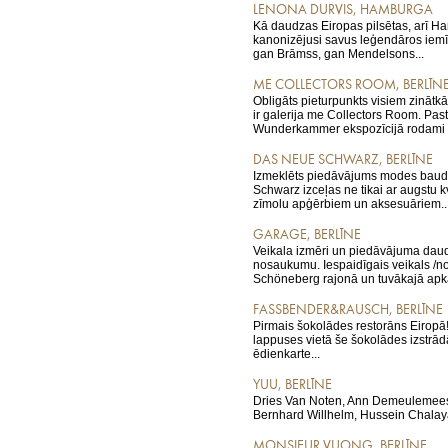
LENONA DURVIS, HAMBURGA
Kā daudzas Eiropas pilsētas, arī Ha
kanonizējusi savus leģendāros iemī
gan Brāmss, gan Mendelsons...
ME COLLECTORS ROOM, BERLĪN
Obligāts pieturpunkts visiem zinātkā
ir galerija me Collectors Room. Pas
Wunderkammer ekspozīcijā rodami tā
DAS NEUE SCHWARZ, BERLĪNE
Izmeklēts piedāvājums modes baud
Schwarz izceļas ne tikai ar augstu k
zīmolu apģērbiem un aksesuāriem..
GARAGE, BERLĪNE
Veikala izmēri un piedāvājuma daud
nosaukumu. Iespaidīgais veikals /no
Schöneberg rajonā un tuvākajā apkā
FASSBENDER&RAUSCH, BERLĪNE
Pirmais šokolādes restorāns Eiropā!
lappuses vietā še šokolādes izstrād
ēdienkarte...
YUU, BERLĪNE
Dries Van Noten, Ann Demeulemeest
Bernhard Willhelm, Hussein Chalay
MONSIEUR VUONG, BERLĪNE