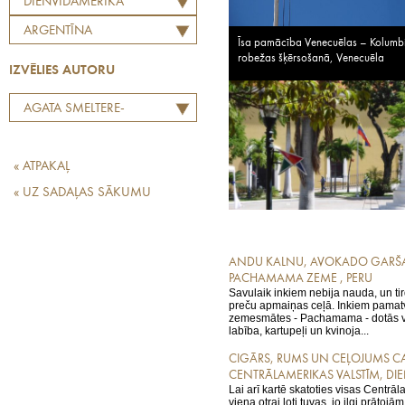
DIENVIDAMERIKA
ARGENTĪNA
Īsa pamācība Venecuēlas – Kolumb
robežas šķērsošanā, Venecuēla
IZVĒLIES AUTORU
AGATA SMELTERE-
MAKSIMOVIČA
« ATPAKAĻ
« UZ SADAĻAS SĀKUMU
ANDU KALNU, AVOKADO GARŠ
PACHAMAMA ZEME , PERU
Savulaik inkiem nebija nauda, un ti
preču apmaiņas ceļā. Inkiem pamatv
zemesmātes - Pachamama - dotās velt
labība, kartupeļi un kvinoja...
CIGĀRS, RUMS UN CEĻOJUMS CA
CENTRĀLAMERIKAS VALSTĪM, DI
Lai arī kartē skatoties visas Centrāl
viena otrai ļoti tuvas, jo ilgi prātojā