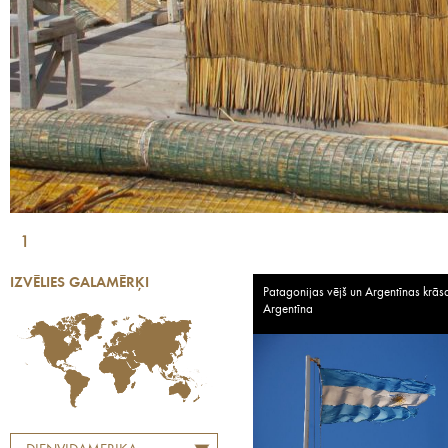
1
IZVĒLIES GALAMĒRĶI
Patagonijas vējš un Argentīnas krās
Argentīna