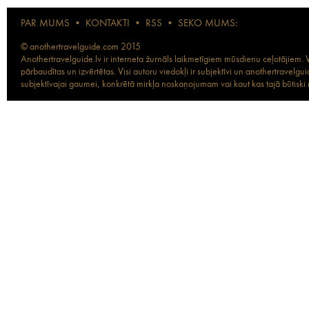
PAR MUMS
•
KONTAKTI
•
RSS
•
SEKO MUMS:
© anothertravelguide.com 2015
Anothertravelguide.lv ir interneta žurnāls laikmetīgiem mūsdienu ceļotājiem. Vi
pārbaudītas un izvērtētas. Visi autoru viedokļi ir subjektīvi un anothertravel
subjektīvajai gaumei, konkrētā mirkļa noskaņojumam vai kaut kas tajā būtiski ma