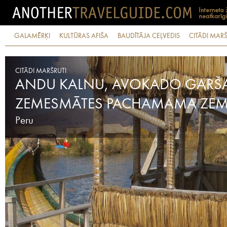
GALAMĒRĶI
KULTŪRAS AFIŠA
BAUDĪTĀJA CEĻVEDIS
CITĀDI MARŠ
CITĀDI MARŠRUTI
ANDU KALNU, AVOKADO GARŠ
ZEMESMĀTES PACHAMAMA ZEM
Peru