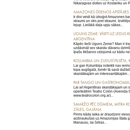
Nikaragvas doties uz Kostariku un 
AMAZONES ŪDEŅOS APSTĀJIES LA
Ir divi veidi kā izkuģot Amazones b
straumi un otrs pret straumi. Izvēlēj
lejup. Lielākā daļa upju sākas...
UGUNS ZEME. VĀRTI UZ LEDUS 
ARGENTĪNA
Kāpēc tieši Uguns Zeme? Man ir trad
uzdāvināt sev skaistu dāvanu dzim
īpašu tikšanos ceļojumā uz kādu nep
KOLUMBIJA UN ZUDUSĪ PILSĒTA,
Lai gan Kolumbija noteikti nav ier
topa augšgalā, tomēr tā savā dažādī
skaistākajām un interesantākajām...
PAR TANGO UN GASTRONOMIJU
Lai arī Argentīnas skaistākajam un
operteātrim Teatro Colón (Avenida 9
www.teatrocolon.org.ar)...
SMARŽO PĒC DŪMIEM, MITRA K
ZĀLES, GAJĀNA
Pirms kāda laika ar draudzeni viesoj
aizbraukušas uz Amazonijas štata g
Manausu, lai četras...