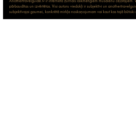
Anothertravelguide.lv ir interneta žurnāls laikmetīgiem mūsdienu ceļotājiem. Vi
pārbaudītas un izvērtētas. Visi autoru viedokļi ir subjektīvi un anothertravel
subjektīvajai gaumei, konkrētā mirkļa noskaņojumam vai kaut kas tajā būtiski ma