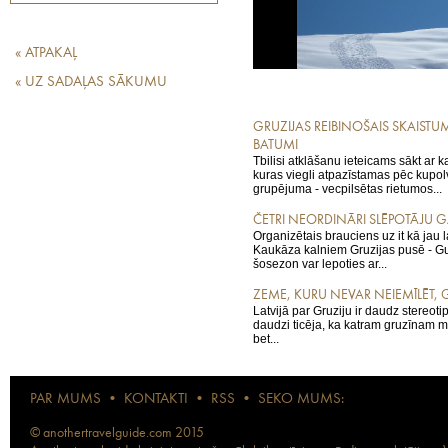
MAKSIMOVIČA
« ATPAKAĻ
« UZ SADAĻAS SĀKUMU
GRUZIJAS REIBINOŠAIS SKAISTU
BATUMI
Tbilisi atklāšanu ieteicams sākt ar k
kuras viegli atpazīstamas pēc kupol
grupējuma - vecpilsētas rietumos...
ČETRI NEORDINĀRI SLĒPOTĀJU G
Organizētais brauciens uz it kā jau 
Kaukāza kalniem Gruzijas pusē - Gu
šosezon var lepoties ar...
ZEME, KURU NEVAR NEIEMĪLĒT, 
Latvijā par Gruziju ir daudz stereot
daudzi ticēja, ka katram gruzīnam m
bet...
PAR MUMS
•
KONTAKTI
•
RSS
•
SEKO MUMS:
© anothertravelguide.com 2015