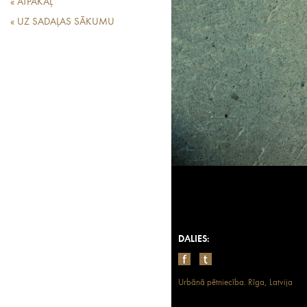
« ATPAKAĻ
« UZ SADAĻAS SĀKUMU
DALIES:
Urbānā pētniecība. Rīga, Latvija