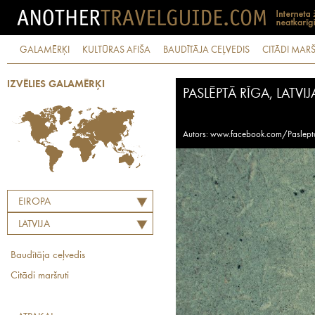
GALAMĒRĶI
KULTŪRAS AFIŠA
BAUDĪTĀJA CEĻVEDIS
CITĀDI MARŠ
IZVĒLIES GALAMĒRĶI
PASLĒPTĀ RĪGA, LATVIJ
Autors: www.facebook.com/Paslept
EIROPA
LATVIJA
Baudītāja ceļvedis
Citādi maršruti