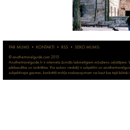
PAR MUMS
•
KONTAKTI
•
RSS
•
SEKO MUMS:
© anothertravelguide.com 2015
Anothertravelguide.lv ir interneta žurnāls laikmetīgiem mūsdienu ceļotājiem. Vi
pārbaudītas un izvērtētas. Visi autoru viedokļi ir subjektīvi un anothertravel
subjektīvajai gaumei, konkrētā mirkļa noskaņojumam vai kaut kas tajā būtiski ma