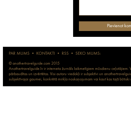
PAR MUMS
•
KONTAKTI
•
RSS
•
SEKO MUMS:
© anothertravelguide.com 2015
Anothertravelguide.lv ir interneta žurnāls laikmetīgiem mūsdienu ceļotājiem. Vi
pārbaudītas un izvērtētas. Visi autoru viedokļi ir subjektīvi un anothertravel
subjektīvajai gaumei, konkrētā mirkļa noskaņojumam vai kaut kas tajā būtiski ma