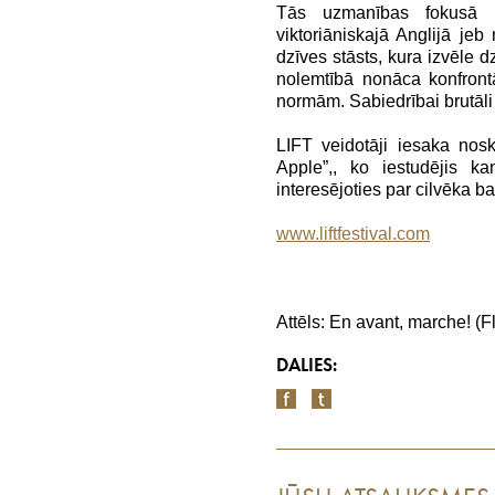
Tās uzmanības fokusā v
viktoriāniskajā Anglijā je
dzīves stāsts, kura izvēle d
nolemtībā nonāca konfrontā
normām. Sabiedrībai brutāli 
LIFT veidotāji iesaka nosk
Apple”,, ko iestudējis k
interesējoties par cilvēka b
www.liftfestival.com
Attēls: En avant, marche! (
DALIES: