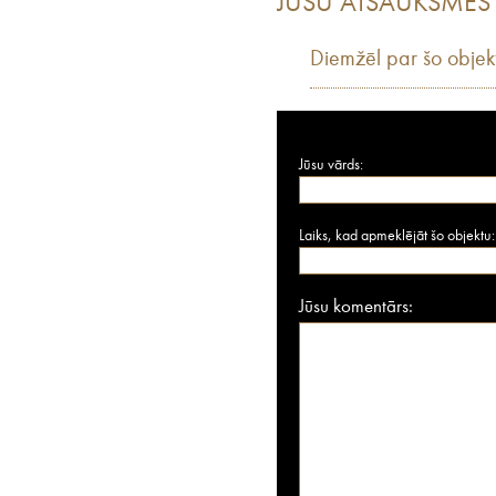
JŪSU ATSAUKSMES
Diemžēl par šo objek
Jūsu vārds:
Laiks, kad apmeklējāt šo objektu:
Jūsu komentārs: