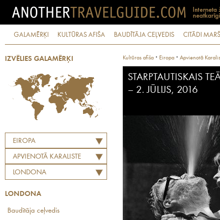
GALAMĒRĶI
KULTŪRAS AFIŠA
BAUDĪTĀJA CEĻVEDIS
CITĀDI MARŠ
·
·
Kultūras afiša
Eiropa
Apvienotā Karali
IZVĒLIES GALAMĒRĶI
STARPTAUTISKAIS TEĀT
– 2. JŪLIJS, 2016
EIROPA
APVIENOTĀ KARALISTE
LONDONA
LONDONA
Baudītāja ceļvedis