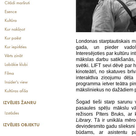
Citādi maršruti
Esence
Kultūra
Kur nakšņot
Kur paēst
Londonas starptautiskais m
gada, un pieder vadoš
Kur iepirkties
Interesējoties par kultūru in
Vērts zināt
mākslas darbu satikšanās,
Labākie klubi
svētki. LIFT sevi dēvē par 
kinoteātrī, no skatuves brī
Filma
interaktīva ziņojumu dēļa 
Insider's view
programma ietver teātra pirm
māksliniekus no dažādiem p
Kultūras afiša
Šogad tieši starp sarunu 
IZVĒLIES ŽANRU
pasaules spēļu mākslu vār
Izstādes
režisors Pīters Bruks, ar
Library
. Tā ir unikāla mēr
IZVĒLIES OBJEKTU
deviņdesmito gadu slieksni 
būdams, ar asistentu pal