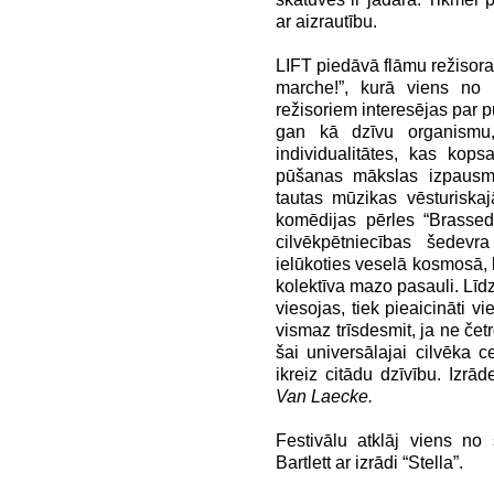
ar aizrautību.
LIFT piedāvā flāmu režisora
marche!”, kurā viens no 
režisoriem interesējas par p
gan kā dzīvu organismu,
individualitātes, kas kop
pūšanas mākslas izpausm
tautas mūzikas vēsturiska
komēdijas pērles “Brassed
cilvēkpētniecības šedevr
ielūkoties veselā kosmosā, 
kolektīva mazo pasauli. Līdz
viesojas, tiek pieaicināti v
vismaz trīsdesmit, ja ne čet
šai universālajai cilvēka c
ikreiz citādu dzīvību. Izrā
Van Laecke.
Festivālu atklāj viens no
Bartlett ar izrādi “Stella”.