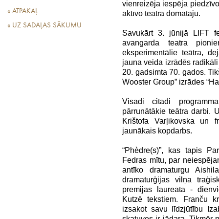
vienreizēja iespēja piedzīvo
« ATPAKAĻ
aktīvo teātra domātāju.
« UZ SADAĻAS SĀKUMU
Savukārt 3. jūnijā LIFT f
avangarda teatra pioni
eksperimentālie teātra, de
jauna veida izrādēs radikāli
20. gadsimta 70. gados. Tik
Wooster Group” izrādes “Ha
Visādi citādi programm
pārrunātākie teātra darbi.
Krištofa Varļikovska un f
jaunākais kopdarbs.
“Phèdre(s)”, kas tapis Par
Fedras mītu, par neiespēja
antīko dramaturgu Aishil
dramaturģijas vilņa traģ
prēmijas laureāta - dienv
Kutzē tekstiem. Franču kri
izsakot savu līdzjūtību Iza
skatuves ir jādara. Tikmēr 