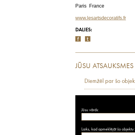
Paris France
www.lesartsdecoratifs.fr
DALIES:
JŪSU ATSAUKSMES
Diemžēl par šo objek
Jūsu vārds:
Laiks, kad apmeklējāt šo objektu: