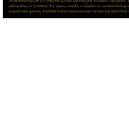
Anothertravelguide.lv ir interneta žurnāls laikmetīgiem mūsdienu ceļotājiem. Vi
pārbaudītas un izvērtētas. Visi autoru viedokļi ir subjektīvi un anothertravel
subjektīvajai gaumei, konkrētā mirkļa noskaņojumam vai kaut kas tajā būtiski ma