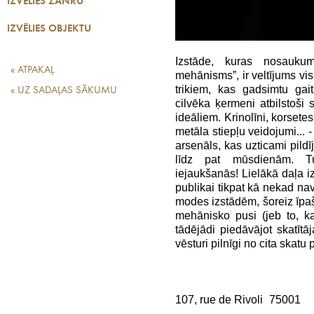
IZVĒLIES ŽANRU
IZVĒLIES OBJEKTU
Izstāde, kuras nosaukum
« ATPAKAĻ
mehānisms”, ir veltījums vi
trikiem, kas gadsimtu gait
« UZ SADAĻAS SĀKUMU
cilvēka ķermeni atbilstoš
ideāliem. Krinolīni, korsetes
metāla stiepļu veidojumi... -
arsenāls, kas uzticami pild
līdz pat mūsdienām. Tu
iejaukšanās! Lielākā daļa i
publikai tikpat kā nekad nav
modes izstādēm, šoreiz īpaši
mehānisko pusi (jeb to, k
tādējādi piedāvājot skatī
vēsturi pilnīgi no cita skatu 
107, rue de Rivoli 75001