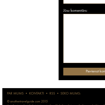
Jūsu komentārs:
PAR MUMS
•
KONTAKTI
•
RSS
•
SEKO MUMS:
© anothertravelguide.com 2015