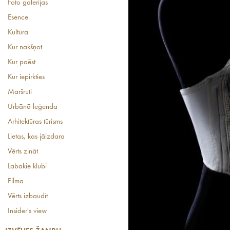
Foto galerijas
Esence
Kultūra
Kur nakšņot
Kur paēst
Kur iepirkties
Maršruti
Urbānā leģenda
Arhitektūras tūrisms
Lietas, kas jāizdara
Vērts zināt
Labākie klubi
Filma
Vērts izbaudīt
Insider's view