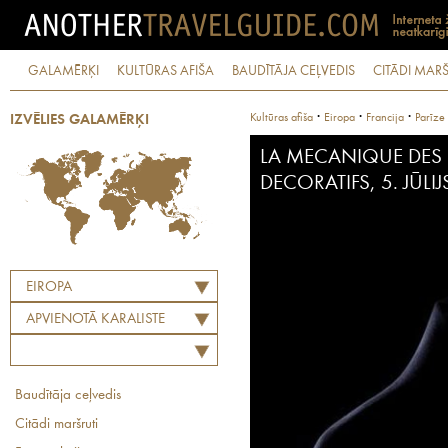
GALAMĒRĶI
KULTŪRAS AFIŠA
BAUDĪTĀJA CEĻVEDIS
CITĀDI MARŠ
·
·
·
Kultūras afiša
Eiropa
Francija
Parīze
IZVĒLIES GALAMĒRĶI
LA MECANIQUE DES 
DECORATIFS, 5. JŪLI
EIROPA
APVIENOTĀ KARALISTE
Baudītāja ceļvedis
Citādi maršruti