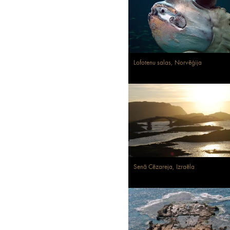
Lofotenu salas, Norvēģija
Senā Cēzareja, Izraēla