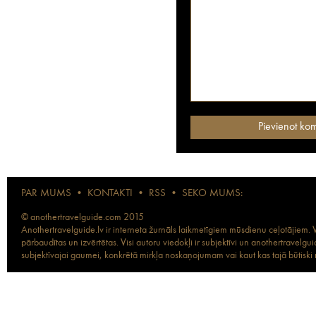
PAR MUMS
•
KONTAKTI
•
RSS
•
SEKO MUMS:
© anothertravelguide.com 2015
Anothertravelguide.lv ir interneta žurnāls laikmetīgiem mūsdienu ceļotājiem. Vi
pārbaudītas un izvērtētas. Visi autoru viedokļi ir subjektīvi un anothertravel
subjektīvajai gaumei, konkrētā mirkļa noskaņojumam vai kaut kas tajā būtiski ma