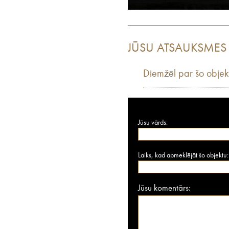
JŪSU ATSAUKSMES
Diemžēl par šo objek
Jūsu vārds:
Laiks, kad apmeklējāt šo objektu:
Jūsu komentārs: