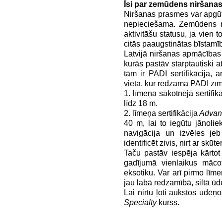
Īsi par zemūdens niršana
Niršanas prasmes var apgūt 
nepieciešama. Zemūdens n
aktivitāšu statusu, ja vien 
citās paaugstinātas bīstam
Latvijā niršanas apmācības 
kurās pastāv starptautiski at
tām ir PADI sertifikācija, 
vietā, kur redzama PADI zīm
1. līmeņa sākotnējā sertifik
līdz 18 m.
2. līmeņa sertifikācija
Advan
40 m, lai to iegūtu jānoliek
navigācija un izvēles jeb
identificēt zivis, nirt ar skūter
Taču pastāv iespēja kārtot 
gadījumā vienlaikus māco
eksotiku. Var arī pirmo līmen
jau labā redzamībā, siltā ūd
Lai nirtu ļoti aukstos ūdeņ
Specialty
kurss.