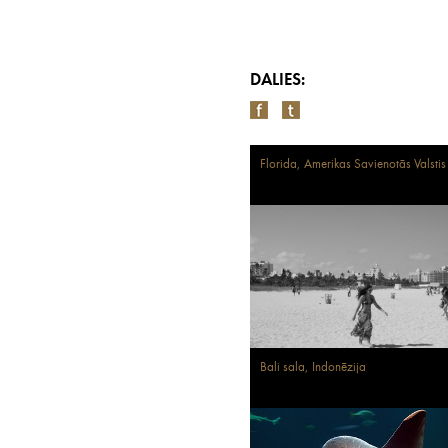
DALIES:
Florida, Amerikas Savienotās Valstis
Bali sala, Indonēzija