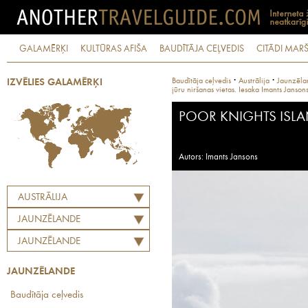
GALAMĒRĶI
KULTŪRAS AFIŠA
BAUDĪTĀJA CEĻVEDIS
CITĀDI MARŠ
·
·
Baudītāja ceļvedis
Austrālija
Jaunzēla
IZVĒLIES GALAMĒRĶI
jūru niršanas vietas. Iesaka Imants Janson
POOR KNIGHTS ISL
Autors: Imants Jansons
AUSTRĀLIJA
JAUNZĒLANDE
JAUNZĒLANDE
JAUNZĒLANDE
Baudītāja ceļvedis