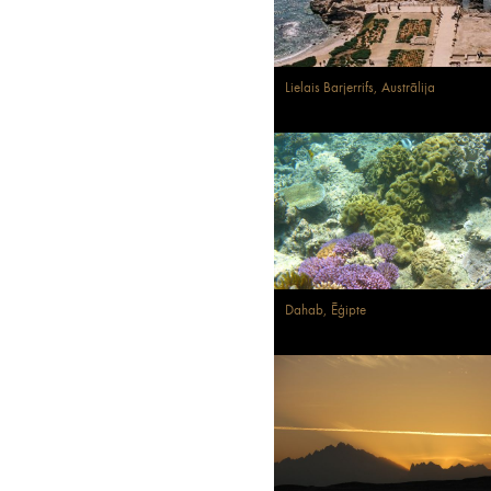
Lielais Barjerrifs, Austrālija
Dahab, Ēģipte