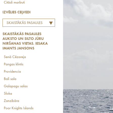
Citādi maršruti
IZVĒLIES CEĻVEDI
SKAISTĀKĀS PASAULES
AUKSTO UN SILTO JŪRU
SKAISTĀKĀS PASAULES
NIRŠANAS VIETAS. IESAKA
AUKSTO UN SILTO JŪRU
IMANTS JANSONS
NIRŠANAS VIETAS. IESAKA
IMANTS JANSONS
Senā Cēzareja
Pangas klintis
Providencia
Bali sala
Galapagu salas
Sloka
Zanzibāra
Poor Knights Islands