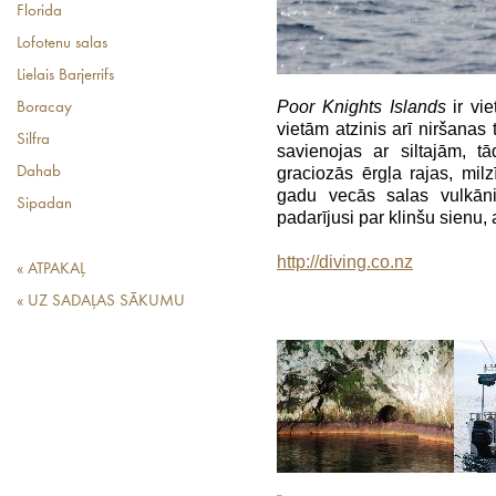
Florida
Lofotenu salas
Lielais Barjerrifs
Poor Knights Islands
ir vi
Boracay
vietām atzinis arī niršanas
Silfra
savienojas ar siltajām, tā
Dahab
graciozās ērgļa rajas, mil
gadu vecās salas vulkān
Sipadan
padarījusi par klinšu sienu,
http://diving.co.nz
« ATPAKAĻ
« UZ SADAĻAS SĀKUMU