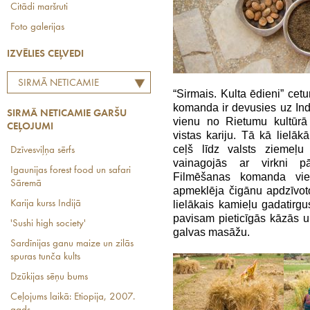
Citādi maršruti
Foto galerijas
IZVĒLIES CEĻVEDI
SIRMĀ NETICAMIE
“Sirmais. Kulta ēdieni” cet
GARŠU CEĻOJUMI
komanda ir devusies uz Indi
SIRMĀ NETICAMIE GARŠU
vienu no Rietumu kultūrā
CEĻOJUMI
vistas kariju. Tā kā lielākā
ceļš līdz valsts ziemeļ
Dzīvesviļņa sērfs
vainagojās ar virkni p
Igaunijas forest food un safari
Filmēšanas komanda vies
Sāremā
apmeklēja čigānu apdzīvot
Karija kurss Indijā
lielākais kamieļu gadatirgu
pavisam pieticīgās kāzās 
'Sushi high society'
galvas masāžu.
Sardīnijas ganu maize un zilās
spuras tunča kults
Dzūkijas sēņu bums
Ceļojums laikā: Etiopija, 2007.