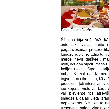
Foto: Dāvis Doršs
Šīs gan bija veģetārās kā
autentisko vistas kariju 
pagatavošanas process tik
kundze rūpīgi ierādīja tumīg
mērce, nevis garšvielu ma
milti, bet gan sīpolu masa u
Indijas rieksti. Sīpolu kari
nobāl! Krietni daudz mērce
ingvers un citronsula, kā a
process ir ļoti intensīvs - 
jau kopā ar vistu vai kādu 
vai pievienot tos atsevi
sniedzēja gaļas vietā izrau
nepieskaras. Ne tikai to ne
uzservēta galda viņas kar