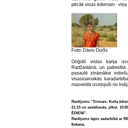
pēcāk viņas ēdienam - viņa 
Foto: Dāvis Doršs
Oriģiāli vistas karija 
Radžastānā, un patiesībā 
pasaulē zināmākie indiešu
visasiņainākās karadarbība
masveidā izceļojuši no Indij
Raidījumu “Sirmais. Kulta ēdieni
21:15 un sestdienās, plkst. 10
ĒDIENI”.
Raidījums tapis sadarbībā ar RI
Ķekava.