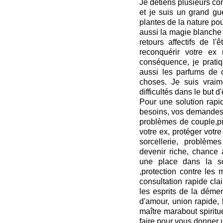
Je détiens plusieurs co
et je suis un grand gu
plantes de la nature pou
aussi la magie blanche 
retours affectifs de l
reconquérir votre ex
conséquence, je pratiqu
aussi les parfums de c
choses. Je suis vrai
difficultés dans le but 
Pour une solution rapid
besoins, vos demandes 
problèmes de couple,pr
votre ex, protéger votr
sorcellerie, problèmes
devenir riche, chance 
une place dans la so
,protection contre les 
consultation rapide clai
les esprits de la dém
d'amour, union rapide, 
maître marabout spirit
faire pour vous donner u