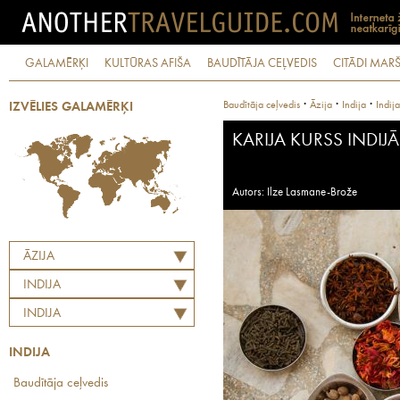
GALAMĒRĶI
KULTŪRAS AFIŠA
BAUDĪTĀJA CEĻVEDIS
CITĀDI MARŠ
·
·
·
Baudītāja ceļvedis
Āzija
Indija
Indija
IZVĒLIES GALAMĒRĶI
KARIJA KURSS INDIJĀ
Autors: Ilze Lasmane-Brože
ĀZIJA
INDIJA
INDIJA
INDIJA
Baudītāja ceļvedis