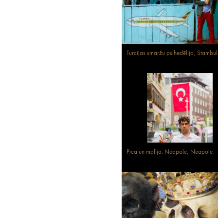
Turcijas smaržu psihedēlija, Stambu
Pica un mafija. Neapole, Neapole