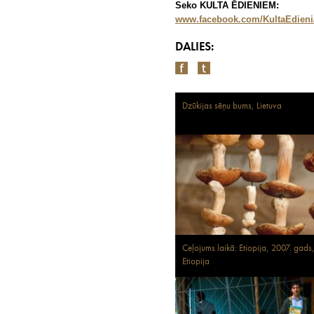
Seko KULTA ĒDIENIEM:
www.facebook.com/KultaEdieni
DALIES:
Dzūkijas sēņu bums, Lietuva
Ceļojums laikā: Etiopija, 2007. gads
Etiopija