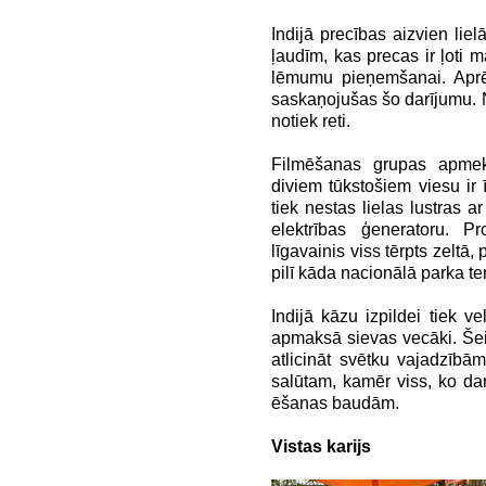
Indijā precības aizvien lie
ļaudīm, kas precas ir ļoti 
lēmumu pieņemšanai. Aprēķ
saskaņojušas šo darījumu. No
notiek reti.
Filmēšanas grupas apmekl
diviem tūkstošiem viesu ir 
tiek nestas lielas lustras ar
elektrības ģeneratoru. Pr
līgavainis viss tērpts zeltā,
pilī kāda nacionālā parka teri
Indijā kāzu izpildei tiek 
apmaksā sievas vecāki. Še
atlicināt svētku vajadzīb
salūtam, kamēr viss, ko da
ēšanas baudām.
Vistas karijs