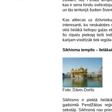
kas ir sena hindu svētceļoju
un tās teritorijā šodien šive
Kas attiecas uz dzīvnieku
interesanti, ka neskatoties 
otrā lielākā liellopu gaļas 
šo rūpalu piekopj tieši Ind
karijam visdrīzāk tiek iegūta 
Sikhisma templis – lielāk
Foto: Dāvis Doršs
Sikhisms ir piektā lielāk
gadsimtā Pendžābas reģi
sekotāji. Sikhismā nav prie