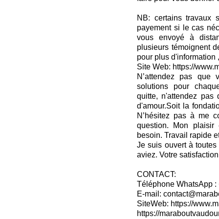
NB: certains travaux s
payement si le cas néc
vous envoyé à dista
plusieurs témoignent d
pour plus d'information 
Site Web: https://www.m
N’attendez pas que v
solutions pour chaqu
quitte, n'attendez pas 
d'amour.Soit la fondati
N’hésitez pas à me co
question. Mon plaisir
besoin. Travail rapide et
Je suis ouvert à toutes
aviez. Votre satisfaction
CONTACT:
Téléphone WhatsApp : 
E-mail: contact@marabo
SiteWeb: https://www.ma
https://maraboutvaudou