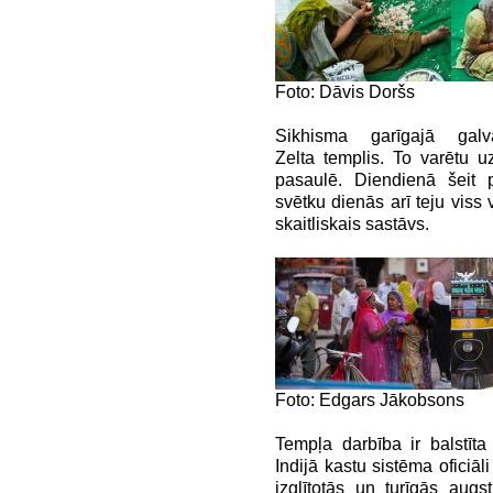
Foto: Dāvis Doršs
Sikhisma garīgajā galv
Zelta templis. To varētu u
pasaulē. Diendienā šeit 
svētku dienās arī teju viss 
skaitliskais sastāvs.
Foto: Edgars Jākobsons
Tempļa darbība ir balstīta 
Indijā kastu sistēma oficiāli
izglītotās un turīgās aug