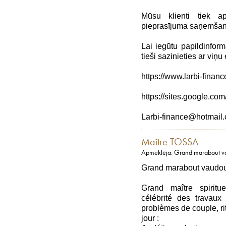
Mūsu klienti tiek a
pieprasījuma saņemšan
Lai iegūtu papildinform
tieši sazinieties ar viņu
https://www.larbi-finan
https://sites.google.com
Larbi-finance@hotmail
Maître TOSSA
Apmeklēja: Grand marabout vaud
Grand marabout vaudou,s
Grand maître spiritu
célébrité des travaux
problèmes de couple, ritu
jour :