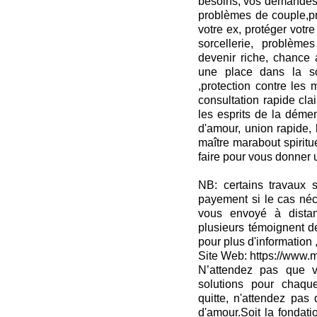
besoins, vos demandes 
problèmes de couple,pr
votre ex, protéger votr
sorcellerie, problèmes
devenir riche, chance 
une place dans la so
,protection contre les 
consultation rapide clai
les esprits de la dém
d'amour, union rapide, 
maître marabout spirit
faire pour vous donner u
NB: certains travaux s
payement si le cas néc
vous envoyé à dista
plusieurs témoignent d
pour plus d'information 
Site Web: https://www.m
N’attendez pas que v
solutions pour chaqu
quitte, n'attendez pas 
d'amour.Soit la fondati