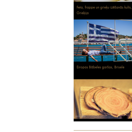
Feta, frappe un grieķu izēšanās kults,
Grieķija
Eiropas Bābeles garšas, Brisele