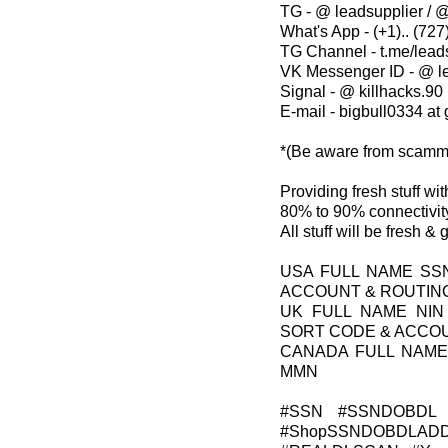
TG - @ leadsupplier / @
What's App - (+1).. (727)
TG Channel - t.me/lead
VK Messenger ID - @ l
Signal - @ killhacks.90
E-mail - bigbull0334 at
*(Be aware from scamm
Providing fresh stuff w
80% to 90% connectivity
All stuff will be fresh &
USA FULL NAME SS
ACCOUNT & ROUTIN
UK FULL NAME NIN
SORT CODE & ACCO
CANADA FULL NAME
MMN
#SSN #SSNDOBDL 
#ShopSSNDOBDLADD