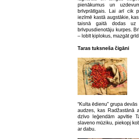
pienākumus un uzdevum
brīvprātīgais. Lai arī cik 
iezīmē kastā augstākie, ka
taisnā gaitā dodas uz
brīvpusdienotāju kurpes. Brī
– lobīt ķiplokus, mazgāt grīda
Taras tuksneša čigāni
“Kulta ēdienu” grupa devās 
audzes, kas Radžastānā at
dzīvo leģendām apvītie T
slaveno mūziku, piekopj ko
ar dabu.