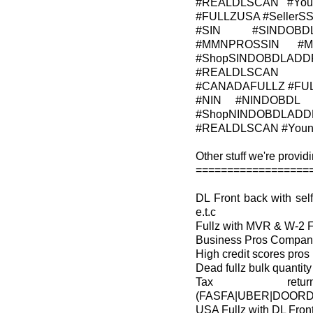
#REALDLSCAN #Young
#FULLZUSA #Seller
#SIN #SINDOBD
#MMNPROSSIN #M
#ShopSINDOBDLADDR
#REALDLSCAN #Y
#CANADAFULLZ #FU
#NIN #NINDOBDL 
#ShopNINDOBDLADDR
#REALDLSCAN #YoungA
Other stuff we're providi
==================
DL Front back with s
e.t.c
Fullz with MVR & W-2 
Business Pros Company 
High credit scores pros
Dead fullz bulk quantity
Tax retu
(FASFA|UBER|DOORD
USA Fullz with DL Fron