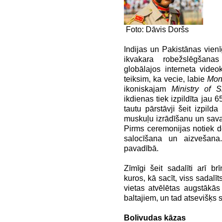
Foto: Dāvis Doršs
Indijas un Pakistānas vien
ikvakara robežslēgšana
globālajos interneta vide
teiksim, ka vecie, labie
Mon
ikoniskajam
Ministry of S
ikdienas tiek izpildīta jau 
tautu pārstāvji šeit izpild
muskuļu izrādīšanu un sava
Pirms ceremonijas notiek d
salocīšana un aizvešana
pavadībā.
Zīmīgi šeit sadalīti arī b
kuros, kā sacīt, viss sadal
vietas atvēlētas augstākās 
baltajiem, un tad atsevišķs 
Bolivudas kāzas