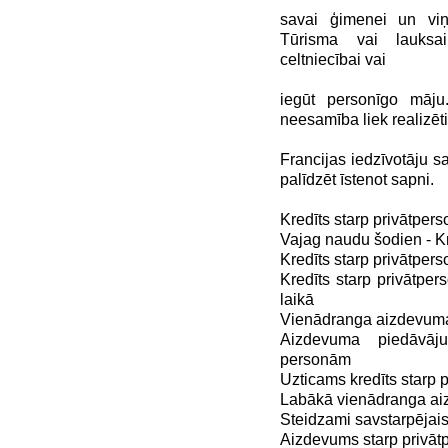
savai ģimenei un viņ
Tūrisma vai lauksai
celtniecībai vai
iegūt personīgo māj
neesamība liek realizēt
Francijas iedzīvotāju 
palīdzēt īstenot sapni.
Kredīts starp privātpers
Vajag naudu šodien - K
Kredīts starp privātper
Kredīts starp privātpe
laikā
Vienādranga aizdevuma
Aizdevuma piedāvā
personām
Uzticams kredīts starp 
Labākā vienādranga ai
Steidzami savstarpējai
Aizdevums starp privāt