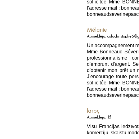
sollicitée Mme BONN
l'adresse mail : bonne
bonneaudseverinepasc
Mélanie
Apmeklēja: colochristophe6@
Un accompagnement rema
Mme Bonneaud Séverine 
professionnalisme c
d'emprunt d'argent. S
d'obtenir mon prêt un 
J'encourage toute per
sollicitée Mme BONN
l'adresse mail : bonne
bonneaudseverinepasc
larbç
Apmeklēja: 15
Visu Francijas iedzīvot
komerciju, skaistu mod