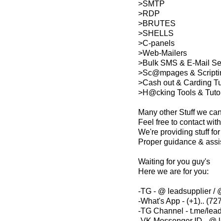
>SMTP
>RDP
>BRUTES
>SHELLS
>C-panels
>Web-Mailers
>Bulk SMS & E-Mail S
>Sc@mpages & Scripti
>Cash out & Carding Tu
>H@cking Tools & Tutor
Many other Stuff we ca
Feel free to contact with
We're providing stuff f
Proper guidance & assi
Waiting for you guy's
Here we are for you:
-TG - @ leadsupplier / 
-What's App - (+1).. (727
-TG Channel - t.me/lea
-VK Messenger ID - @ l