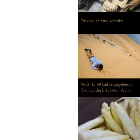
Dzīvesviļņa sērfs, Maroka
Ku-kū, ku-kū! Laiks sparģeļiem un
Švarcvaldes kiršu kūkai, Vācija