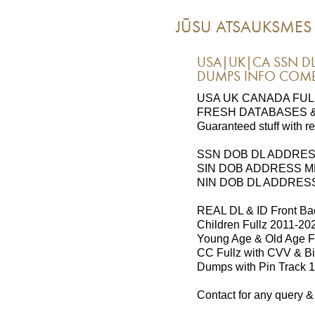
JŪSU ATSAUKSMES
USA|UK|CA SSN DL
DUMPS INFO COMBO
USA UK CANADA FUL
FRESH DATABASES &
Guaranteed stuff with r
SSN DOB DL ADDRE
SIN DOB ADDRESS 
NIN DOB DL ADDRES
REAL DL & ID Front Bac
Children Fullz 2011-20
Young Age & Old Age F
CC Fullz with CVV & Bi
Dumps with Pin Track 
Contact for any query &