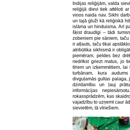
Indijas reliģijām, valda sie
reliģijā dievi tiek attēloti
viņos naida nav. Sikhi darb
un tajā gluži kā reliģiskā h
islāma un hinduisma. Arī paš
šķist draudīgi – tādi tums
zobeniem pie sāniem, taču t
ir atļauts, taču tikai apstā
atribūtika sikhismā ir obligā
piemēram, peldes bez drēb
nedrīkst griezt matus, jo 
tīriem un izķemmētiem, lai 
turbānam, kura audums
divguļamās gultas palaga, j
dzirdamību un ļauj prātu
informācijas nepiesārņot
rokassprādzēm, kas skaidroj
vajadzību to uzņemt caur ādu.
sievietēm, tā vīriešiem.