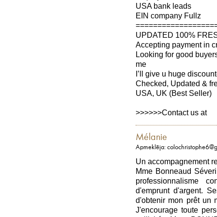
USA bank leads
EIN company Fullz
==================
UPDATED 100% FRES
Accepting payment in c
Looking for good buyer
me
I’ll give u huge discou
Checked, Updated & fre
USA, UK (Best Seller)
>>>>>>Contact us at
Mélanie
Apmeklēja: colochristophe6@
Un accompagnement rema
Mme Bonneaud Séverine 
professionnalisme c
d'emprunt d'argent. S
d'obtenir mon prêt un 
J'encourage toute per