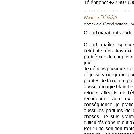
Téléphone: +22 997 63
Maître TOSSA
Apmeklēja: Grand marabout vaud
Grand marabout vaudou,s
Grand maître spiritu
célébrité des travaux
problèmes de couple, ritu
jour :
Je détiens plusieurs co
et je suis un grand gu
plantes de la nature pou
aussi la magie blanche 
retours affectifs de l
reconquérir votre ex
conséquence, je pratiqu
aussi les parfums de c
choses. Je suis vrai
difficultés dans le but 
Pour une solution rapid