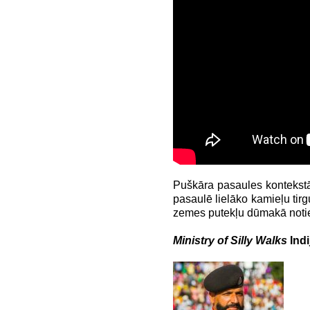
Puškāra pasaules kontekstā 
pasaulē lielāko kamieļu tirgu
zemes putekļu dūmakā notiek
Ministry of Silly Walks
Indi