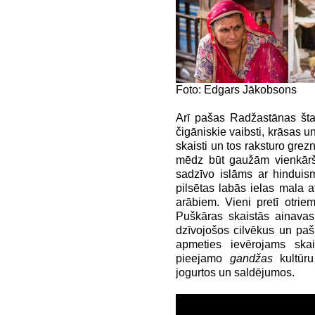
Foto: Edgars Jākobsons
Arī pašas Radžastānas štat
čigāniskie vaibsti, krāsas un 
skaisti un tos raksturo grez
mēdz būt gaužām vienkārši.
sadzīvo islāms ar hinduis
pilsētas labās ielas mala 
arābiem. Vieni pretī otrie
Puškāras skaistās ainavas
dzīvojošos cilvēkus un paš
apmeties ievērojams skai
pieejamo
gandžas
kultūru
jogurtos un saldējumos.