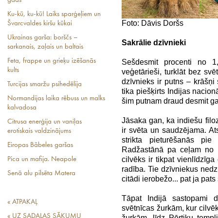
gads
Ku-kū, ku-kū! Laiks sparģeļiem un
Foto: Dāvis Doršs
Švarcvaldes kiršu kūkai
Ukrainas garša: borščs –
Sakrālie dzīvnieki
sarkanais, zaļais un baltais
Feta, frappe un grieķu izēšanās
Sešdesmit procenti no 1,2
kults
veģetārieši, turklāt bez s
dzīvnieks ir putns – krāšņ
Turcijas smaržu psihedēlija
tika piešķirts Indijas nacio
Normandijas laika rēbuss un malks
šim putnam draud desmit g
kalvadosa
Jāsaka gan, ka indiešu filo
Citrusa enerģija un vaniļas
ir svēta un saudzējama. A
erotiskais valdzinājums
strikta pieturēšanās pie
Eiropas Bābeles garšas
Radžastānā pa ceļam no P
cilvēks ir tikpat vienlīdzīg
Pica un mafija. Neapole
radība. Tie dzīvniekus nedz
Senā alu pilsēta Matera
citādi ierobežo... pat ja pa
Tāpat Indijā sastopami d
« ATPAKAĻ
svētnīcas žurkām, kur cilvē
« UZ SADAĻAS SĀKUMU
žurkām, līdz Pērtiķu temp