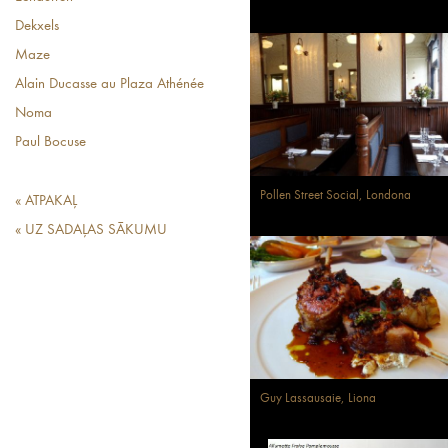
Dekxels
Maze
Alain Ducasse au Plaza Athénée
Noma
Paul Bocuse
Pollen Street Social, Londona
« ATPAKAĻ
« UZ SADAĻAS SĀKUMU
Guy Lassausaie, Liona