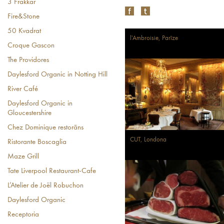
3 Frakkar
Fire&Stone
50 Kvadrat
l'Ambroisie, Parīze
Croque Gascon
The Providores
Daylesford Organic in Notting Hill
River Café
Daylesford Organic in
Gloucestershire
Chez Dominique restorāns
CUT, Londona
Ristorante Boscaglia
Maze Grill
Tate Liverpool Restaurant-Cafe
L’Atelier de Joël Robuchon
Daylesford Organic
Receptoria