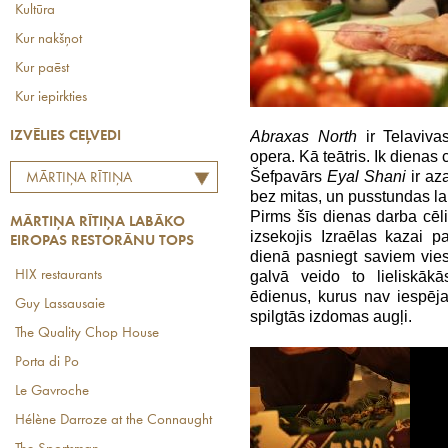
Kultūra
Kur nakšņot
Kur paēst
Kur iepirkties
Abraxas North
ir Telaviv
IZVĒLIES CEĻVEDI
opera. Kā teātris. Ik dienas 
Šefpavārs
Eyal Shani
ir az
MĀRTIŅA RĪTIŅA
bez mitas, un pusstundas lai
LABĀKO EIROPAS
Pirms šīs dienas darba cēli
MĀRTIŅA RĪTIŅA LABĀKO
RESTORĀNU TOPS
izsekojis Izraēlas kazai 
EIROPAS RESTORĀNU TOPS
dienā pasniegt saviem vies
galvā veido to lieliskā
HIX restaurants
ēdienus, kurus nav iespēja
Guy Lassausaie
spilgtās izdomas augļi.
The Quality Chop House
Porta di Po
Le Gavroche
Hélène Darroze at the Connaught