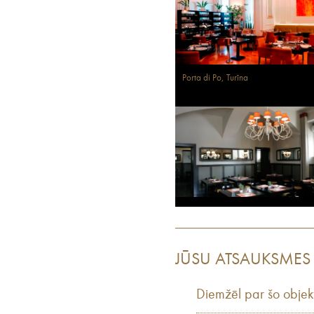
Porta di Po, Turīna
JŪSU ATSAUKSMES
Diemžēl par šo objek