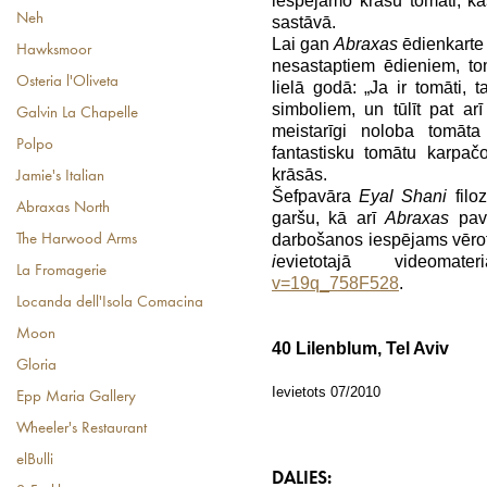
iespējamo krāsu tomāti, ka
Neh
sastāvā.
Lai gan
Abraxas
ēdienkarte 
Hawksmoor
nesastaptiem ēdieniem, tom
Osteria l'Oliveta
lielā godā: „Ja ir tomāti, t
simboliem, un tūlīt pat ar
Galvin La Chapelle
meistarīgi noloba tomāt
Polpo
fantastisku tomātu karpa
krāsās.
Jamie's Italian
Šefpavāra
Eyal Shani
fil
Abraxas North
garšu, kā arī
Abraxas
pav
darbošanos iespējams vērot 
The Harwood Arms
i
evietotajā videomat
La Fromagerie
v=19q_758F528
.
Locanda dell'Isola Comacina
Moon
40 Lilenblum, Tel Aviv
Gloria
Ievietots 07/2010
Epp Maria Gallery
Wheeler's Restaurant
elBulli
DALIES: