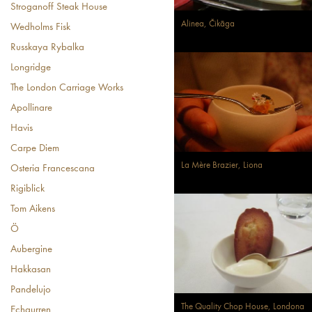
Stroganoff Steak House
Alinea, Čikāga
Wedholms Fisk
Russkaya Rybalka
Longridge
The London Carriage Works
Apollinare
Havis
Carpe Diem
La Mère Brazier, Liona
Osteria Francescana
Rigiblick
Tom Aikens
Ö
Aubergine
Hakkasan
Pandelujo
The Quality Chop House, Londona
Echaurren