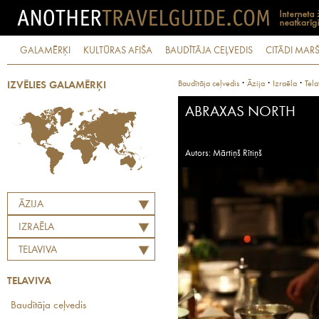
GALAMĒRĶI
KULTŪRAS AFIŠA
BAUDĪTĀJA CEĻVEDIS
CITĀDI MARŠ
·
·
·
Baudītāja ceļvedis
Āzija
Izraēla
Tela
IZVĒLIES GALAMĒRĶI
ABRAXAS NORTH
Autors: Mārtiņš Rītiņš
ĀZIJA
IZRAĒLA
TELAVIVA
TELAVIVA
Baudītāja ceļvedis