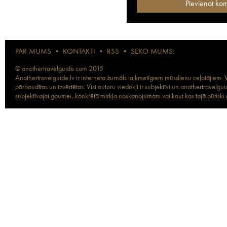
PAR MUMS
•
KONTAKTI
•
RSS
•
SEKO MUMS:
© anothertravelguide.com 2015
Anothertravelguide.lv ir interneta žurnāls laikmetīgiem mūsdienu ceļotājiem. Vi
pārbaudītas un izvērtētas. Visi autoru viedokļi ir subjektīvi un anothertravel
subjektīvajai gaumei, konkrētā mirkļa noskaņojumam vai kaut kas tajā būtiski ma