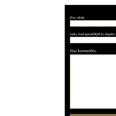
Jūsu vārds:
Laiks, kad apmeklējāt šo objektu:
Jūsu komentārs: