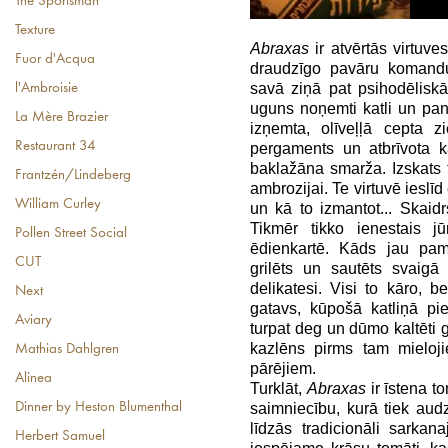
The Sportsman
Texture
Abraxas
ir atvērtās virtuves
Fuor d'Acqua
draudzīgo pavāru komandu
savā ziņā pat psihodēliskā
l'Ambroisie
uguns noņemti katli un pan
La Mère Brazier
izņemta, olīveļļā cepta z
Restaurant 34
pergaments un atbrīvota k
baklažāna smarža. Izskats t
Frantzén/Lindeberg
ambrozijai. Te virtuvē ieslīd
William Curley
un kā to izmantot... Skaidr
Tikmēr tikko ienestais jū
Pollen Street Social
ēdienkartē. Kāds jau pama
CUT
grilēts un sautēts svaigā
delikatesi. Visi to kāro, b
Next
gatavs, kūpošā katliņā pie
Aviary
turpat deg un dūmo kaltēti g
kazlēns pirms tam mielojie
Mathias Dahlgren
pārējiem.
Alinea
Turklāt,
Abraxas
ir īstena t
saimniecību, kurā tiek aud
Dinner by Heston Blumenthal
līdzās tradicionāli sarkan
Herbert Samuel