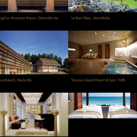
igilius Mountain Resort, Dienvidtirole
Le Bain Bkeu, Marrākeša
urobeach, Maljorka
Yasawa Island Resort & Spa, Fidži