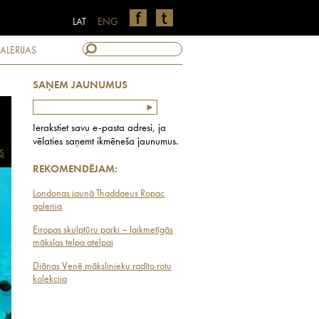
LAT
ENG
ALERIJAS
SAŅEM JAUNUMUS
Ierakstiet savu e-pasta adresi, ja
vēlaties saņemt ikmēneša jaunumus.
S
REKOMENDĒJAM:
Londonas jaunā Thaddaeus Ropac
galerija
Eiropas skulptūru parki – laikmetīgās
mākslas telpa atelpai
Diānas Venē mākslinieku radīto rotu
kolekcija