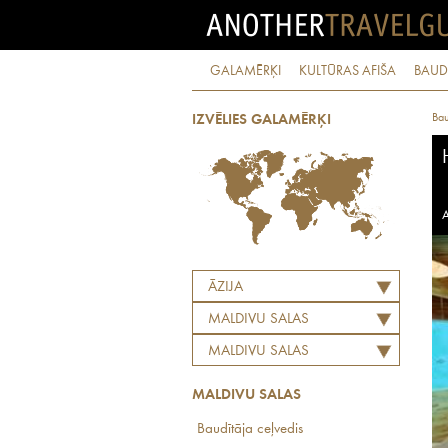
GALAMĒRĶI
KULTŪRAS AFIŠA
BAUD
Bau
IZVĒLIES GALAMĒRĶI
A
ĀZIJA
MALDIVU SALAS
MALDIVU SALAS
MALDIVU SALAS
Baudītāja ceļvedis