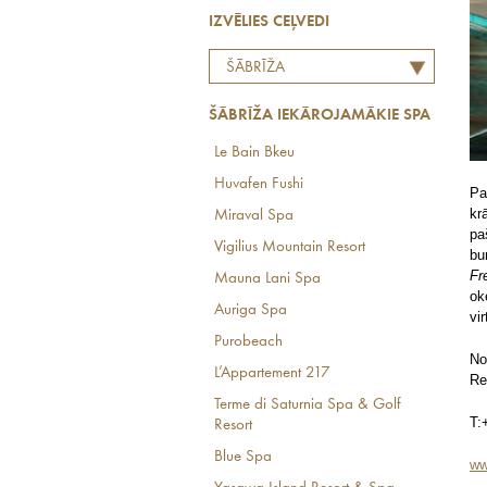
IZVĒLIES CEĻVEDI
ŠĀBRĪŽA
IEKĀROJAMĀKIE SPA
ŠĀBRĪŽA IEKĀROJAMĀKIE SPA
Le Bain Bkeu
Huvafen Fushi
Pa
kr
Miraval Spa
pa
Vigilius Mountain Resort
bu
Fr
Mauna Lani Spa
ok
Auriga Spa
vi
Purobeach
No
L’Appartement 217
Re
Terme di Saturnia Spa & Golf
T:
Resort
Blue Spa
ww