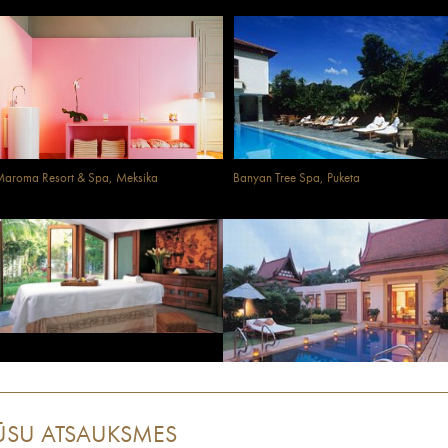
aroma Resort & Spa, Meksika
Banyan Tree Spa, Puketa
ŪSU ATSAUKSMES