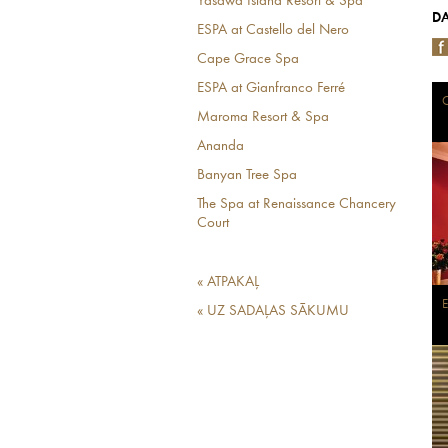
Yasawa Island Resort & Spa
DA
ESPA at Castello del Nero
Cape Grace Spa
ESPA at Gianfranco Ferré
C
Maroma Resort & Spa
Ananda
Banyan Tree Spa
The Spa at Renaissance Chancery
Court
« ATPAKAĻ
E
« UZ SADAĻAS SĀKUMU