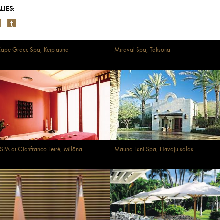
LIES:
ape Grace Spa, Keiptauna
Miraval Spa, Taksona
SPA at Gianfranco Ferré, Milāna
Mauna Lani Spa, Havaju salas