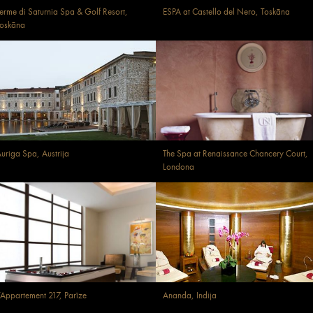
erme di Saturnia Spa & Golf Resort,
ESPA at Castello del Nero, Toskāna
oskāna
uriga Spa, Austrija
The Spa at Renaissance Chancery Court,
Londona
’Appartement 217, Parīze
Ananda, Indija