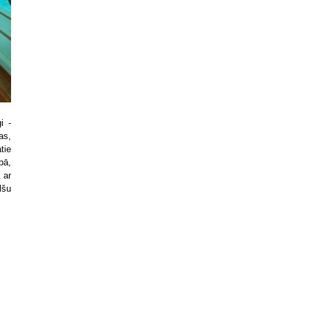
i -
as,
tie
bā,
 ar
lšu