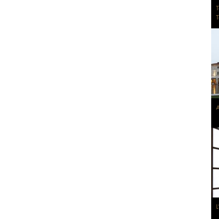
T
T
A
L