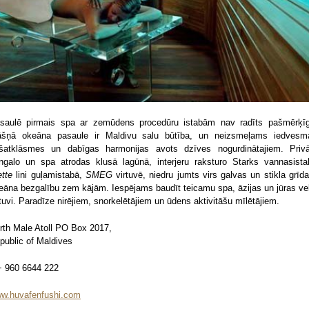
saulē pirmais spa ar zemūdens procedūru istabām nav radīts pašmērķīg
āšņā okeāna pasaule ir Maldivu salu būtība, un neizsmeļams iedvesm
šatklāsmes un dabīgas harmonijas avots dzīves nogurdinātajiem. Privā
ngalo un spa atrodas klusā lagūnā, interjeru raksturo Starks vannasista
ette
lini guļamistabā,
SMEG
virtuvē, niedru jumts virs galvas un stikla grīda
eāna bezgalību zem kājām. Iespējams baudīt teicamu spa, āzijas un jūras ve
rtuvi. Paradīze nirējiem, snorkelētājiem un ūdens aktivitāšu mīlētājiem.
rth Male Atoll PO Box 2017,
public of Maldives
+ 960 6644 222
w.huvafenfushi.com