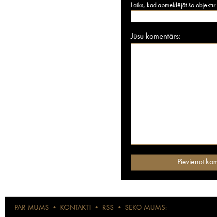
Laiks, kad apmeklējāt šo objektu:
Jūsu komentārs:
PAR MUMS
•
KONTAKTI
•
RSS
•
SEKO MUMS: