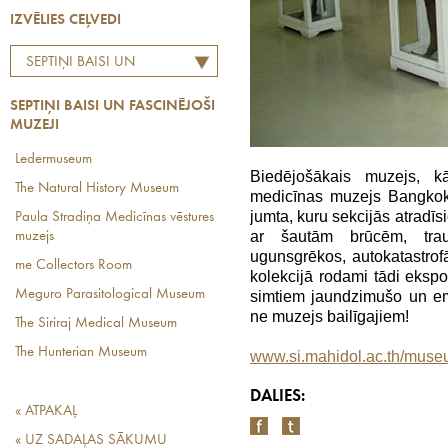
IZVĒLIES CEĻVEDI
SEPTIŅI BAISI UN
FASCINĒJOŠI MUZEJI
SEPTIŅI BAISI UN FASCINĒJOŠI
MUZEJI
Ledermuseum
Biedējošākais muzejs, 
The Natural History Museum
medicīnas muzejs Bangkokā
jumta, kuru sekcijās atradīs
Paula Stradiņa Medicīnas vēstures
ar šautām brūcēm, tra
muzejs
ugunsgrēkos, autokatastrof
me Collectors Room
kolekcijā rodami tādi ekspon
Meguro Parasitological Museum
simtiem jaundzimušo un embr
ne muzejs bailīgajiem!
The Siriraj Medical Museum
The Hunterian Museum
www.si.mahidol.ac.th/muse
DALIES:
« ATPAKAĻ
« UZ SADAĻAS SĀKUMU