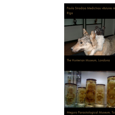
Paula Stradiņa Medicīnas vēstures m
Rīga
The Hunterian Museum, Londona
Meguro Parasitological Museum, To