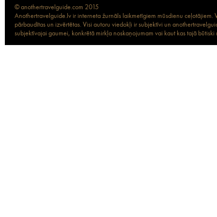
© anothertravelguide.com 2015
Anothertravelguide.lv ir interneta žurnāls laikmetīgiem mūsdienu ceļotājiem. Vi
pārbaudītas un izvērtētas. Visi autoru viedokļi ir subjektīvi un anothertravel
subjektīvajai gaumei, konkrētā mirkļa noskaņojumam vai kaut kas tajā būtiski ma