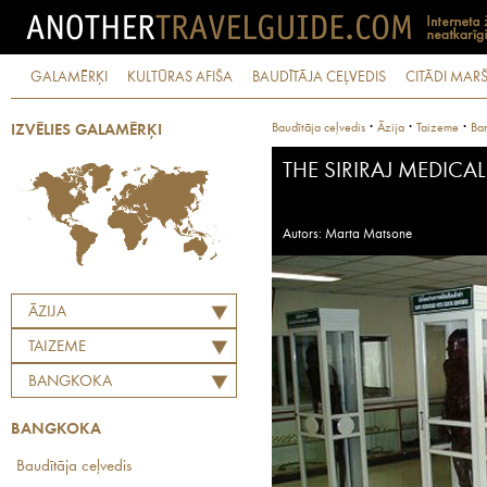
GALAMĒRĶI
KULTŪRAS AFIŠA
BAUDĪTĀJA CEĻVEDIS
CITĀDI MARŠ
·
·
·
Baudītāja ceļvedis
Āzija
Taizeme
Ba
IZVĒLIES GALAMĒRĶI
THE SIRIRAJ MEDIC
Autors: Marta Matsone
ĀZIJA
TAIZEME
BANGKOKA
BANGKOKA
Baudītāja ceļvedis