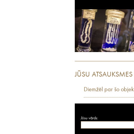
JŪSU ATSAUKSMES
Diemžēl par šo objek
Jūsu vārds: