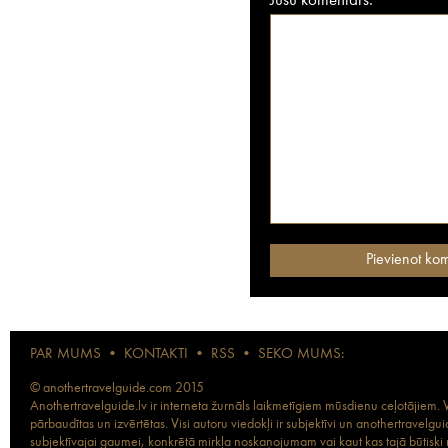
Jūsu komentārs:
PAR MUMS
•
KONTAKTI
•
RSS
•
SEKO MUMS:
© anothertravelguide.com 2015
Anothertravelguide.lv ir interneta žurnāls laikmetīgiem mūsdienu ceļotājiem. Vi
pārbaudītas un izvērtētas. Visi autoru viedokļi ir subjektīvi un anothertravel
subjektīvajai gaumei, konkrētā mirkļa noskaņojumam vai kaut kas tajā būtiski ma