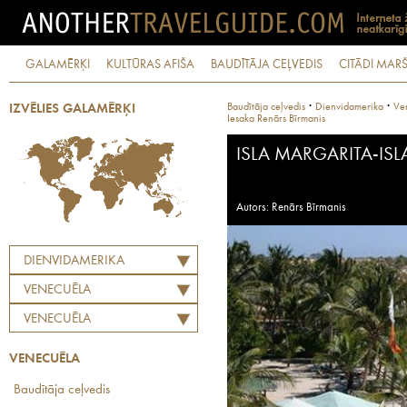
GALAMĒRĶI
KULTŪRAS AFIŠA
BAUDĪTĀJA CEĻVEDIS
CITĀDI MARŠ
·
·
Baudītāja ceļvedis
Dienvidamerika
Ve
IZVĒLIES GALAMĒRĶI
Iesaka Renārs Bīrmanis
ISLA MARGARITA-IS
Autors: Renārs Bīrmanis
DIENVIDAMERIKA
VENECUĒLA
VENECUĒLA
VENECUĒLA
Baudītāja ceļvedis