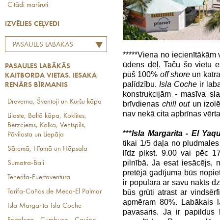
Citādi maršruti
IZVĒLIES CEĻVEDI
PASAULES LABĀKĀS
*****Viena no iecienītākām 
KAITBORDA VIETAS.
ūdens dēļ. Taču šo vietu es
PASAULES LABĀKĀS
IESAKA RENĀRS BĪRMANIS
pūš 100%
off shore
un katr
KAITBORDA VIETAS. IESAKA
palīdzību.
Isla Coche
ir laba
RENĀRS BĪRMANIS
konstrukcijām - masīva sla
Dreverna, Šventoji un Kuršu kāpa
brīvdienas
chill out
un izol
nav nekā cita apbrīnas vērta
Lilaste, Baltā kāpa, Koklītes,
Bērzciems, Kolka, Ventspils,
***
Isla Margarita - El Yaq
Pāvilosta un Liepāja
tikai 1/5 daļa no pludmales 
Sāremā, Hīumā un Hāpsala
līdz plkst. 9.00 vai pēc 1
pilnībā. Ja esat iesācējs, no
Sumatra-Bali
pretējā gadījuma būs nopie
Tenerifa-Fuertaventura
ir populāra ar savu nakts d
būs grūti atrast ar vindsērfi
Tarifa-Caños de Meca-El Palmar
apmēram 80%. Labākais lai
Isla Margarita-Isla Coche
pavasaris. Ja ir papildus 