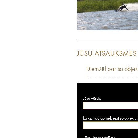
JŪSU ATSAUKSMES
Diemžēl par šo objek
Jūsu vārds:
Laiks, kad apmeklējāt šo objektu: