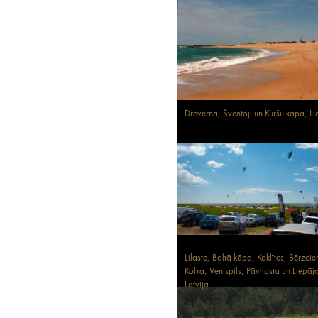
Dreverna, Šventoji un Kuršu kāpa, Li
Lilaste, Baltā kāpa, Koklītes, Bērzci
Kolka, Ventspils, Pāvilosta un Liepāj
Latvija