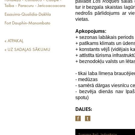
Fortaleza - Cumbuco - Cauipe -
pavadīt
Los Roques
salās 
Taiba - Paracuru - Jericoacoacara
tur ir bezgala skaistas lagū
nedrošs pārlidojums ar vi
Essauirra-Qualidia-Dakhla
vietas.
Fort Dauphin-Manombato
Apkopojums:
+ sezonas labākais periods i
« ATPAKAĻ
+ patīkams klimats un ūden
+ konstants vējš (vidējais k
« UZ SADAĻAS SĀKUMU
+ attīstīta tūrisma infrastrukt
+ beznodokļu valsts un lēta
- tikai laba līmeņa braucēji
- medūzas
- samērā dārgas viesnīcu c
- bezvēja dienās nav īpaš
spotu)
DALIES:
Sumatra-Bali, Indonēzija