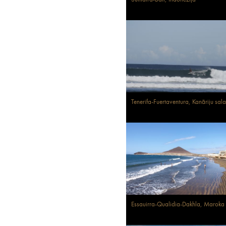
Tenerifa-Fuertaventura, Kanāriju sala
Essauirra-Qualidia-Dakhla, Maroka