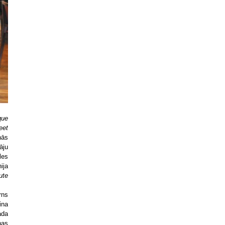
que
eet
nās
āju
les
ija
ute
rns
ina
ada
nas