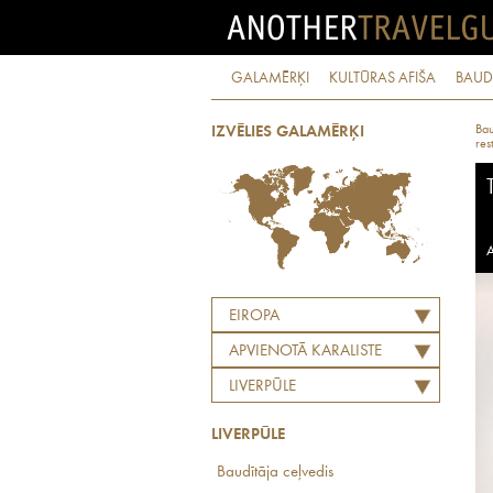
GALAMĒRĶI
KULTŪRAS AFIŠA
BAUD
Bau
IZVĒLIES GALAMĒRĶI
res
A
EIROPA
APVIENOTĀ KARALISTE
LIVERPŪLE
LIVERPŪLE
Baudītāja ceļvedis