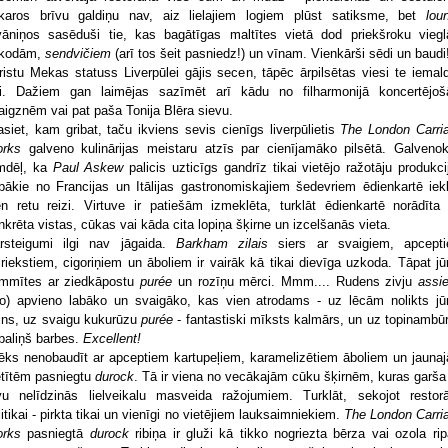
karos brīvu galdiņu nav, aiz lielajiem logiem plūst satiksme, bet
lou
vāniņos sasēduši tie, kas bagātīgas maltītes vietā dod priekšroku vieg
kodām,
sendvičiem
(arī tos šeit pasniedz!) un vīnam. Vienkārši sēdi un baudi
ristu Mekas statuss Liverpūlei gājis secen, tāpēc ārpilsētas viesi te iemal
ti. Dažiem gan laimējas sazīmēt arī kādu no filharmonijā koncertējo
aigznēm vai pat paša Tonija Blēra sievu.
asiet, kam gribat, taču ikviens sevis cienīgs liverpūlietis
The London Carri
orks
galveno kulinārijas meistaru atzīs par cienījamāko pilsētā. Galvenok
mdēļ, ka
Paul Askew
palicis uzticīgs gandrīz tikai vietējo ražotāju produkcij
bākie no Francijas un Itālijas gastronomiskajiem šedevriem ēdienkartē iekl
en retu reizi. Virtuve ir patiešām izmeklēta, turklāt ēdienkartē norādīta 
nkrēta vistas, cūkas vai kāda cita lopiņa šķirne un izcelšanās vieta.
rsteigumi ilgi nav jāgaida.
Barkham zilais
siers ar svaigiem, apcept
lriekstiem, cigoriņiem un āboliem ir vairāk kā tikai dievīga uzkoda. Tāpat jū
mmītes ar ziedkāpostu
purée
un rozīņu mērci. Mmm.... Rudens zivju
assie
rio) apvieno labāko un svaigāko, kas vien atrodams - uz lēcām nolikts jū
lns, uz svaigu kukurūzu
purée
- fantastiski mīksts kalmārs, un uz topinambūr
baliņš barbes.
Excellent!
ēks nenobaudīt ar apceptiem kartupeļiem, karamelizētiem āboliem un jauna
etītēm pasniegtu
durock
. Tā ir viena no vecākajām cūku šķirnēm, kuras garša
vu nelīdzinās lielveikalu masveida ražojumiem. Turklāt, sekojot restor
litikai - pirkta tikai un vienīgi no vietējiem lauksaimniekiem.
The London Carri
orks
pasniegtā
durock
ribiņa ir gluži kā tikko nogriezta bērza vai ozola rip