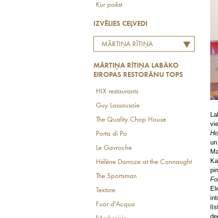
Kur paēst
IZVĒLIES CEĻVEDI
MĀRTIŅA RĪTIŅA
LABĀKO EIROPAS
MĀRTIŅA RĪTIŅA LABĀKO
RESTORĀNU TOPS
EIROPAS RESTORĀNU TOPS
HIX restaurants
Guy Lassausaie
La
The Quality Chop House
vi
Ho
Porta di Po
un
Le Gavroche
Ma
Ka
Hélène Darroze at the Connaught
pi
The Sportsman
Fo
El
Texture
in
Fuor d'Acqua
lī
de