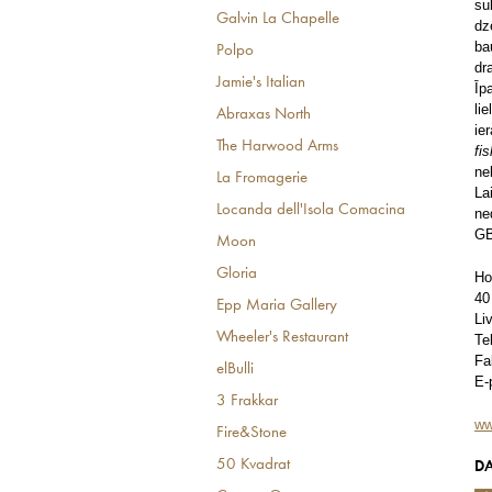
su
Galvin La Chapelle
dz
ba
Polpo
dr
Jamie's Italian
Īp
li
Abraxas North
ie
The Harwood Arms
fi
ne
La Fromagerie
La
Locanda dell'Isola Comacina
ne
GB
Moon
Gloria
Ho
40
Epp Maria Gallery
Li
Wheeler's Restaurant
Te
Fa
elBulli
E-
3 Frakkar
ww
Fire&Stone
50 Kvadrat
DA