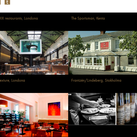
IX restaurants, Londona
The Sportsman, Kenta
exture, Londona
Frantzén/Lindeberg, Stokholma