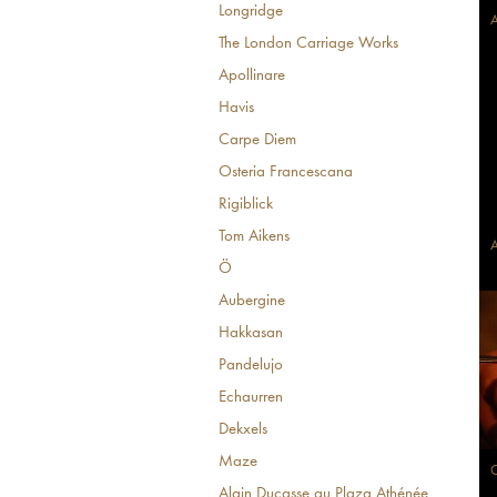
Longridge
A
The London Carriage Works
Apollinare
Havis
Carpe Diem
Osteria Francescana
Rigiblick
Tom Aikens
A
Ö
Aubergine
Hakkasan
Pandelujo
Echaurren
Dekxels
Maze
Alain Ducasse au Plaza Athénée