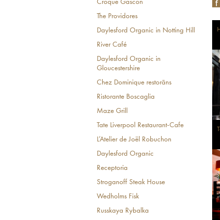
Croque Gascon
The Providores
H
Daylesford Organic in Notting Hill
River Café
Daylesford Organic in
Gloucestershire
Chez Dominique restorāns
Ristorante Boscaglia
Maze Grill
Tate Liverpool Restaurant-Cafe
T
L’Atelier de Joël Robuchon
Daylesford Organic
Receptoria
Stroganoff Steak House
Wedholms Fisk
Russkaya Rybalka