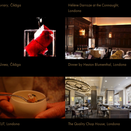
viary, Čikāga
Hélène Darroze at the Connaught,
Londona
linea, Čikāga
Dinner by Heston Blumenthal, Londona
CUT, Londona
The Quality Chop House, Londona