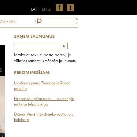
LAT
ENG
ALERIJAS
SAŅEM JAUNUMUS
Ierakstiet savu e-pasta adresi, ja
vēlaties saņemt ikmēneša jaunumus.
S
REKOMENDĒJAM:
Londonas jaunā Thaddaeus Ropac
galerija
Eiropas skulptūru parki – laikmetīgās
mākslas telpa atelpai
Diānas Venē mākslinieku radīto rotu
kolekcija