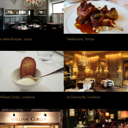
a Mère Brazier, Liona
l'Ambroisie, Parīze
illiam Curley, Londona
Le Gavroche, Londona