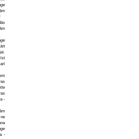
nge
lām
!
dās
šām
age
ārt
ai.
īst
arī
iem
ras
tte
ras
a -
jām
 ne
āna
age
a -