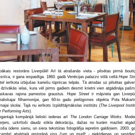
bākais restorāns Liverpūlē! Arī tā atrašanās vieta - pilsētas pirmā
bouti
esnīca, ir gana iespaidīga. 1860. gadā Venēcijas
palazzo
stilā celtā
Hope Str
tel
ierīkota izbijušas kariešu rūpnīcas telpās. Tā atrodas uz pilsētas galve
 dzīvākās ielas, kura vēl pirms gadiem desmit krietni vien atgādināja pašm
skavas rajona pamestos graustus.
Hope Street
ir mājvieta gan Liverpū
raliskajai filharmonijai, gan 60-to gadu pielūgsmes objekta Pola Makartn
rmajai skolai. Tajā nu ierīkots Izpildītājmākslas institūts (
The Liverpool Instit
r Performing Arts
).
egantajā kompānijā lieliski iederas arī
The London Carriage Works
. Mode
terjers, uzkrītoši daudz stikla dekorāciju, dažas no kurām mazliet atgād
stoša ūdens sienu, un siera tekstūras fotogrāfija iepretim galdiņiem. 2003. g
cembrī atvērtajā restorānā viss čum un mudž - piektdienas un sestdie