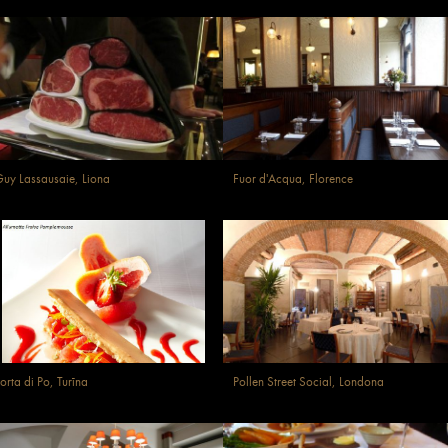
uy Lassausaie, Liona
Fuor d'Acqua, Florence
orta di Po, Turīna
Pollen Street Social, Londona