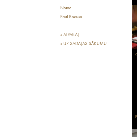
Noma
Paul Bocuse
« ATPAKAĻ
« UZ SADAĻAS SĀKUMU
G
P