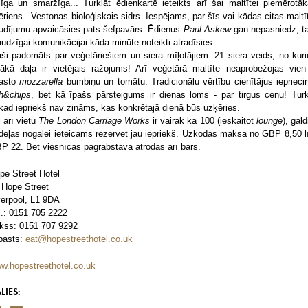
līga un smaržīga... Turklāt ēdienkartē ieteikts arī šai maltītei piemērotāk
ēriens - Vestonas bioloģiskais sidrs. Iespējams, par šīs vai kādas citas maltī
udījumu apvaicāsies pats šefpavārs. Ēdienus
Paul Askew
gan nepasniedz, t
audzīgai komunikācijai kāda minūte noteikti atradīsies.
aši padomāts par veģetāriešiem un siera mīļotājiem. 21 siera veids, no kur
elākā daļa ir vietējais ražojums! Arī veģetārā maltīte neaprobežojas vien
rasto
mozzarella
bumbiņu un tomātu. Tradicionālu vērtību cienītājus ieprieci
sh&chips
, bet kā īpašs pārsteigums ir dienas loms - par tirgus cenu! Turk
kad iepriekš nav zināms, kas konkrētajā dienā būs uzķēries.
i arī vietu
The London Carriage Works
ir vairāk kā 100 (ieskaitot
lounge
), gal
dēļas nogalei ieteicams rezervēt jau iepriekš. Uzkodas maksā no GBP 8,50 l
P 22. Bet viesnīcas pagrabstāvā atrodas arī bārs.
pe Street Hotel
 Hope Street
verpool, L1 9DA
l.: 0151 705 2222
kss: 0151 707 9292
pasts:
eat@hopestreethotel.co.uk
w.hopestreethotel.co.uk
LIES: