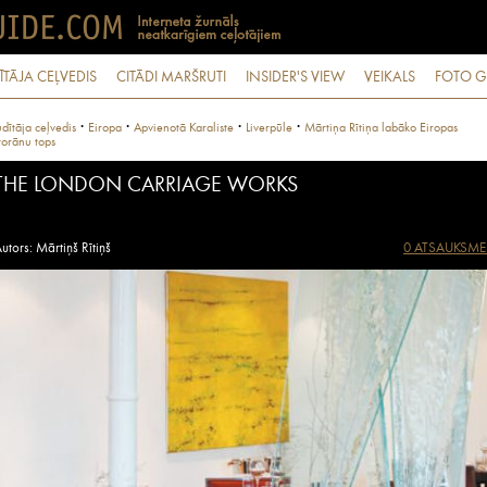
ĪTĀJA CEĻVEDIS
CITĀDI MARŠRUTI
INSIDER'S VIEW
VEIKALS
FOTO G
·
·
·
·
dītāja ceļvedis
Eiropa
Apvienotā Karaliste
Liverpūle
Mārtiņa Rītiņa labāko Eiropas
torānu tops
THE LONDON CARRIAGE WORKS
utors: Mārtiņš Rītiņš
0 ATSAUKSME