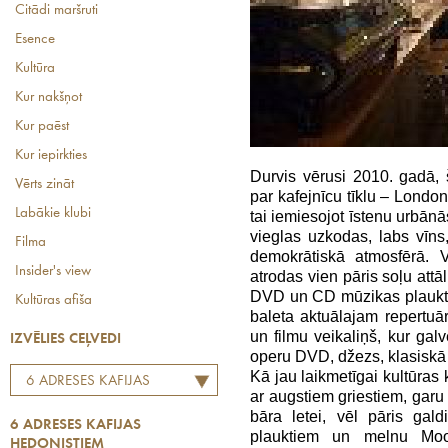
Citādi maršruti
Esence
Kultūra
Kur nakšņot
Kur paēst
Kur iepirkties
Durvis vērusi 2010. gadā,
Vērts zināt
par kafejnīcu tīklu – London
Labākie klubi
tai iemiesojot īstenu urbānās
vieglas uzkodas, labs vīns,
Filma
demokrātiskā atmosfērā.
Insider's view
atrodas vien pāris soļu at
DVD un CD mūzikas plaukti
Kultūras afiša
baleta aktuālajam repertuā
un filmu veikaliņš, kur gal
IZVĒLIES CEĻVEDI
operu DVD, džezs, klasiskā
Kā jau laikmetīgai kultūras k
6 ADRESES KAFIJAS
ar augstiem griestiem, garu
HEDONISTIEM
bāra letei, vēl pāris gal
6 ADRESES KAFIJAS
plauktiem un melnu Mooo
HEDONISTIEM