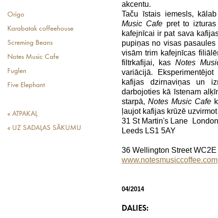
akcentu.
Taču īstais iemesls, kālab
Origo
Music Cafe
pret to iztura
Karabatak coffeehouse
kafejnīcai ir pat sava kafi
pupiņas no visas pasaules u
Screming Beans
visām trim kafejnīcas filiāl
Notes Music Cafe
filtrkafijai, kas
Notes Mus
Fuglen
variācijā. Eksperimentējot
kafijas dzirnaviņas un 
Five Elephant
darbojoties kā īstenam alķī
starpā,
Notes Music Cafe
k
ļaujot kafijas krūzē uzvirmot
« ATPAKAĻ
31 St Martin's Lane Lon
« UZ SADAĻAS SĀKUMU
Leeds LS1 5AY
36 Wellington Street WC2
www.notesmusiccoffee.com
04/2014
DALIES: