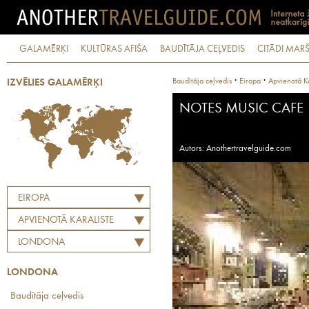
GALAMĒRĶI
KULTŪRAS AFIŠA
BAUDĪTĀJA CEĻVEDIS
CITĀDI MARŠ
·
·
Baudītāja ceļvedis
Eiropa
Apvienotā Ka
IZVĒLIES GALAMĒRĶI
NOTES MUSIC CAFE
Autors: Anothertravelguide.com
EIROPA
APVIENOTĀ KARALISTE
LONDONA
LONDONA
Baudītāja ceļvedis