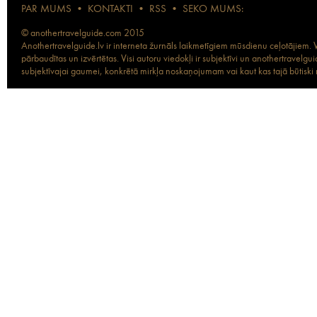
PAR MUMS
•
KONTAKTI
•
RSS
•
SEKO MUMS:
© anothertravelguide.com 2015
Anothertravelguide.lv ir interneta žurnāls laikmetīgiem mūsdienu ceļotājiem. Vi
pārbaudītas un izvērtētas. Visi autoru viedokļi ir subjektīvi un anothertravel
subjektīvajai gaumei, konkrētā mirkļa noskaņojumam vai kaut kas tajā būtiski ma