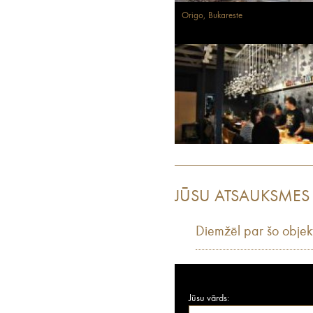
Origo, Bukareste
JŪSU ATSAUKSMES
Diemžēl par šo objek
Jūsu vārds: