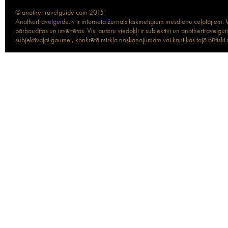
© anothertravelguide.com 2015
Anothertravelguide.lv ir interneta žurnāls laikmetīgiem mūsdienu ceļotājiem. Vi
pārbaudītas un izvērtētas. Visi autoru viedokļi ir subjektīvi un anothertravel
subjektīvajai gaumei, konkrētā mirkļa noskaņojumam vai kaut kas tajā būtiski ma