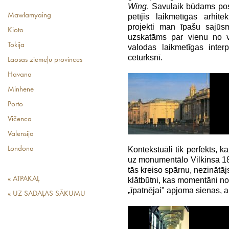
Wing
. Savulaik būdams po
Mawlamyaing
pētījis laikmetīgās arhit
projekti man īpašu sajūsm
Kioto
uzskatāms par vienu no ve
Tokija
valodas laikmetīgas inter
ceturksnī.
Laosas ziemeļu provinces
Havana
Minhene
Porto
Vičenca
Valensija
Kontekstuāli tik perfekts, 
Londona
uz monumentālo Vilkinsa 18
tās kreiso spārnu, nezinātā
« ATPAKAĻ
klātbūtni, kas momentāni n
„īpatnējai" apjoma sienas, a
« UZ SADAĻAS SĀKUMU