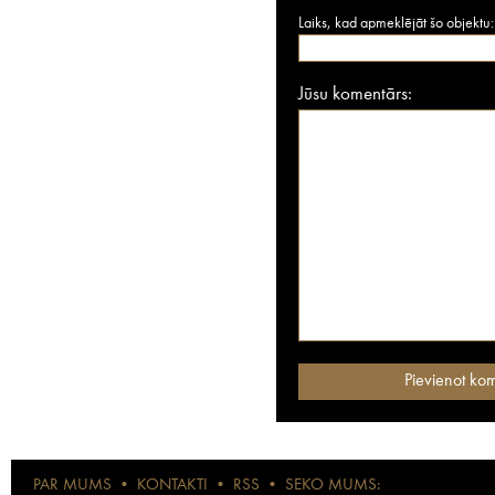
Laiks, kad apmeklējāt šo objektu:
Jūsu komentārs:
PAR MUMS
•
KONTAKTI
•
RSS
•
SEKO MUMS: