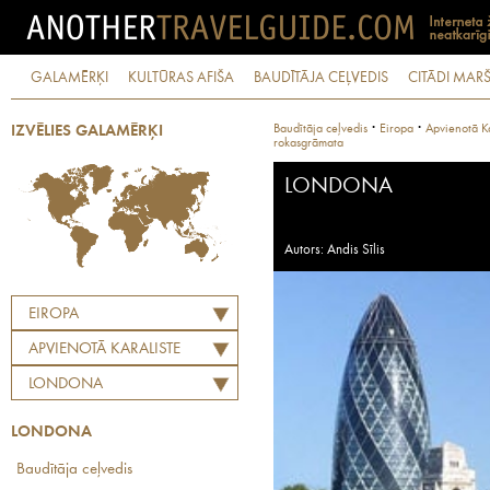
GALAMĒRĶI
KULTŪRAS AFIŠA
BAUDĪTĀJA CEĻVEDIS
CITĀDI MARŠ
·
·
Baudītāja ceļvedis
Eiropa
Apvienotā Ka
IZVĒLIES GALAMĒRĶI
rokasgrāmata
LONDONA
Autors: Andis Sīlis
EIROPA
APVIENOTĀ KARALISTE
LONDONA
LONDONA
Baudītāja ceļvedis