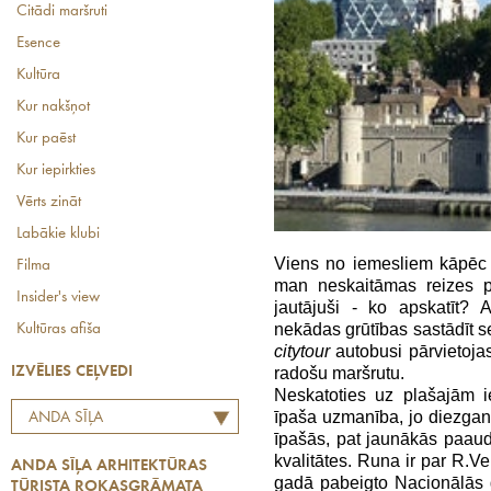
Citādi maršruti
Esence
Kultūra
Kur nakšņot
Kur paēst
Kur iepirkties
Vērts zināt
Labākie klubi
Viens no iemesliem kāpēc pi
Filma
man neskaitāmas reizes 
Insider's view
jautājuši - ko apskatīt? 
nekādas grūtības sastādīt s
Kultūras afiša
citytour
autobusi pārvietojas
radošu maršrutu.
IZVĒLIES CEĻVEDI
Neskatoties uz plašajām i
īpaša uzmanība, jo diezgan
ANDA SĪĻA
īpašās, pat jaunākās paaud
ARHITEKTŪRAS TŪRISTA
kvalitātes. Runa ir par R.
ANDA SĪĻA ARHITEKTŪRAS
ROKASGRĀMATA
gadā pabeigto Nacionālās g
TŪRISTA ROKASGRĀMATA