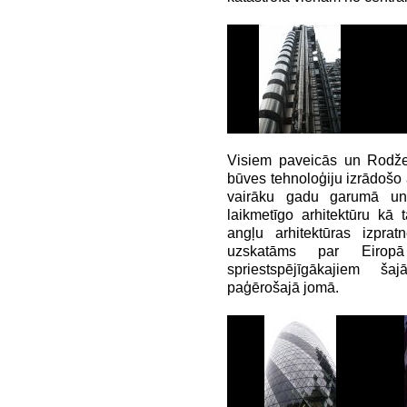
Visiem paveicās un Rodž
būves tehnoloģiju izrādošo a
vairāku gadu garumā un 
laikmetīgo arhitektūru kā 
angļu arhitektūras izprat
uzskatāms par Eirop
spriestspējīgākajiem ša
paģērošajā jomā.