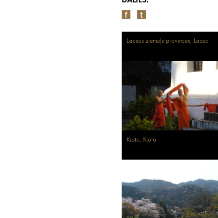
DALIES:
Laosas ziemeļu provinces, Laosa
Kioto, Kioto