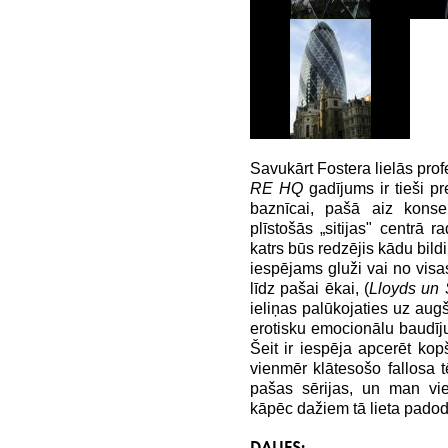
Savukārt Fostera lielās pro
RE HQ
gadījums ir tieši pr
baznīcai, pašā aiz konse
plīstošās „sitijas" centrā 
katrs būs redzējis kādu bildi
iespējams gluži vai no visas
līdz pašai ēkai, (
Lloyds un
ieliņas palūkojaties uz augš
erotisku emocionālu baudīju
Šeit ir iespēja apcerēt k
vienmēr klātesošo fallosa
pašas sērijas, un man vie
kāpēc dažiem tā lieta padoda