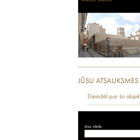
Valensija, Valensija
JŪSU ATSAUKSMES
Diemžēl par šo objek
Jūsu vārds: