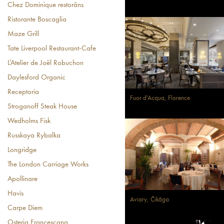
Chez Dominique restorāns
Ristorante Boscaglia
Maze Grill
Tate Liverpool Restaurant-Cafe
L’Atelier de Joël Robuchon
Daylesford Organic
Receptoria
Fuor d'Acqua, Florence
Stroganoff Steak House
Wedholms Fisk
Russkaya Rybalka
Longridge
The London Carriage Works
Apollinare
Havis
Aviary, Čikāga
Carpe Diem
Osteria Francescana