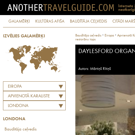
GALAMĒRĶI
KULTŪRAS AFIŠA
BAUDĪTĀJA CEĻVEDIS
CITĀDI MARŠ
·
·
Baudītāja ceļvedis
Eiropa
Apvienotā Ka
IZVĒLIES GALAMĒRĶI
restorānu tops
DAYLESFORD ORGA
Autors: Mārtiņš Rītiņš
EIROPA
APVIENOTĀ KARALISTE
LONDONA
LONDONA
Baudītāja ceļvedis