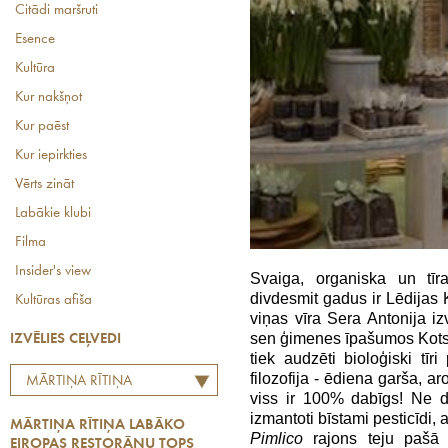
Citādi maršruti
Esence
Kultūra
Kur nakšņot
Kur paēst
Kur iepirkties
Vērts zināt
Labākie klubi
Filma
Insider's view
Svaiga, organiska un tīr
divdesmit gadus ir Lēdijas
Kultūras afiša
viņas vīra Sera Antonija iz
sen ģimenes īpašumos Kots
IZVĒLIES CEĻVEDI
tiek audzēti bioloģiski tīri
filozofija - ēdiena garša, a
MĀRTIŅA RĪTIŅA
viss ir 100% dabīgs! Ne 
LABĀKO EIROPAS
izmantoti bīstami pesticīdi, 
MĀRTIŅA RĪTIŅA LABĀKO
RESTORĀNU TOPS
Pimlico
rajons teju pašā 
EIROPAS RESTORĀNU TOPS