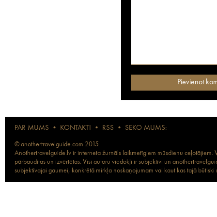
PAR MUMS
•
KONTAKTI
•
RSS
•
SEKO MUMS:
© anothertravelguide.com 2015
Anothertravelguide.lv ir interneta žurnāls laikmetīgiem mūsdienu ceļotājiem. Vi
pārbaudītas un izvērtētas. Visi autoru viedokļi ir subjektīvi un anothertravel
subjektīvajai gaumei, konkrētā mirkļa noskaņojumam vai kaut kas tajā būtiski ma