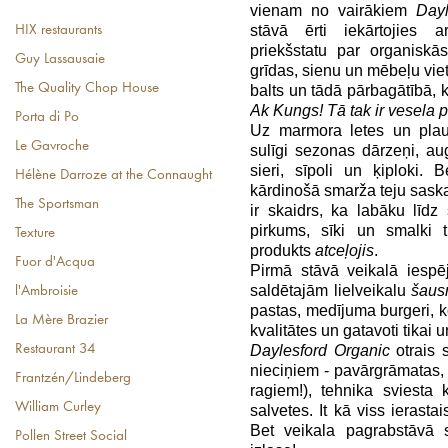
vienam no vairākiem
Day
stāvā ērti iekārtojies ar
HIX restaurants
priekšstatu par organiskā
Guy Lassausaie
grīdas, sienu un mēbeļu vie
The Quality Chop House
balts un tādā pārbagātībā, k
Ak Kungs! Tā tak ir vesela pi
Porta di Po
Uz marmora letes un plau
Le Gavroche
sulīgi sezonas dārzeņi, au
sieri, sīpoli un ķiploki.
Hélène Darroze at the Connaught
kārdinošā smarža teju sask
The Sportsman
ir skaidrs, ka labāku līdz
pirkums, sīki un smalki t
Texture
produkts
atceļojis
.
Fuor d'Acqua
Pirmā stāvā veikalā iespē
saldētajām lielveikalu
šau
l'Ambroisie
pastas, medījuma burgeri, 
La Mère Brazier
kvalitātes un gatavoti tikai u
Daylesford Organic
otrais 
Restaurant 34
nieciņiem - pavārgrāmatas, 
Frantzén/Lindeberg
ragiem!), tehnika sviesta 
William Curley
salvetes. It kā viss ierast
Bet veikala pagrabstāvā 
Pollen Street Social