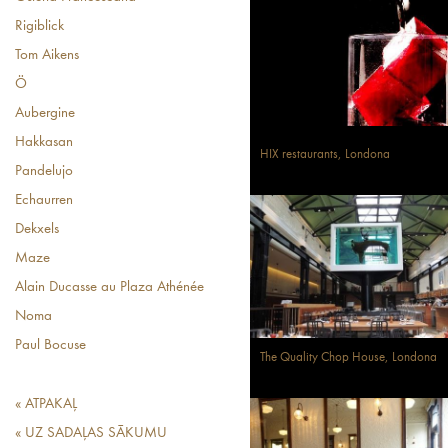
Rigiblick
Tom Aikens
Ö
Aubergine
Hakkasan
HIX restaurants, Londona
Pandelujo
Echaurren
Dekxels
Maze
Alain Ducasse au Plaza Athénée
Noma
Paul Bocuse
The Quality Chop House, Londona
« ATPAKAĻ
« UZ SADAĻAS SĀKUMU