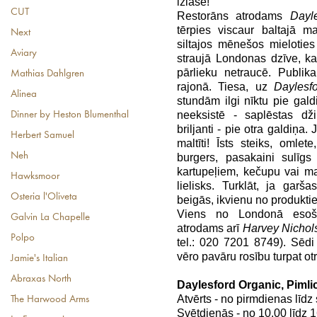
izlase!
CUT
Restorāns atrodams
Dayl
tērpies viscaur baltajā m
Next
siltajos mēnešos mieloties
Aviary
straujā Londonas dzīve, ka
pārlieku netraucē. Publik
Mathias Dahlgren
rajonā. Tiesa, uz
Daylesf
Alinea
stundām ilgi nīktu pie gal
neeksistē - saplēstas dž
Dinner by Heston Blumenthal
briljanti - pie otra galdiņa.
Herbert Samuel
maltīti! Īsts steiks, omle
Neh
burgers, pasakaini sulīgs
kartupeļiem, kečupu vai maj
Hawksmoor
lielisks. Turklāt, ja garš
Osteria l'Oliveta
beigās, ikvienu no produkti
Viens no Londonā eso
Galvin La Chapelle
atrodams arī
Harvey Nicho
Polpo
tel.: 020 7201 8749). Sēdi
vēro pavāru rosību turpat ot
Jamie's Italian
Abraxas North
Daylesford Organic, Pimli
Atvērts - no pirmdienas līdz 
The Harwood Arms
Svētdienās - no 10.00 līdz 