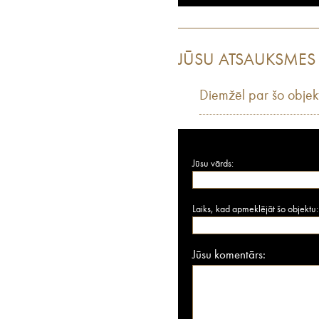
JŪSU ATSAUKSMES
Diemžēl par šo objek
Jūsu vārds:
Laiks, kad apmeklējāt šo objektu:
Jūsu komentārs: