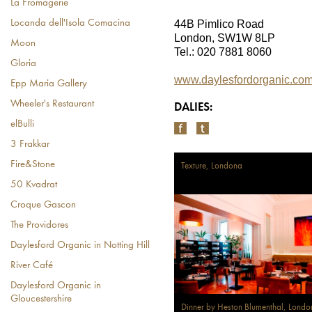
La Fromagerie
44B Pimlico Road
Locanda dell'Isola Comacina
London, SW1W 8LP
Moon
Tel.: 020 7881 8060
Gloria
www.daylesfordorganic.co
Epp Maria Gallery
Wheeler's Restaurant
DALIES:
elBulli
3 Frakkar
Fire&Stone
Texture, Londona
50 Kvadrat
Croque Gascon
The Providores
Daylesford Organic in Notting Hill
River Café
Daylesford Organic in
Gloucestershire
Dinner by Heston Blumenthal, Londo