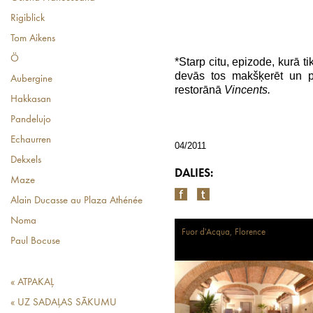
Rigiblick
Tom Aikens
Ö
*Starp citu, epizode, kurā ti
devās tos makšķerēt un pē
Aubergine
restorānā
Vincents.
Hakkasan
Pandelujo
Echaurren
04/2011
Dekxels
DALIES:
Maze
Alain Ducasse au Plaza Athénée
Noma
Fuor d'Acqua, Florence
Paul Bocuse
« ATPAKAĻ
« UZ SADAĻAS SĀKUMU