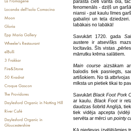
parasta cieti vārīta ola, tač
La Fromagerie
fenomenāls - dziļš un garšā
Locanda dell'Isola Comacina
niansi - pat kaulu līmes garš
Moon
gabaliņi un teļa dziedzeri
labākais no labākā!
Gloria
Epp Maria Gallery
Savukārt 1720. gada
Sa
austere ir atsevišķs mazs
Wheeler's Restaurant
locītavās. Šīs vistas „pēr
elBulli
mārrutku krēma salātiem.
3 Frakkar
Main course
aizsākam a
Fire&Stone
balodis tiek pasniegts, sa
artišokiem. No tā atbrīvojas
50 Kvadrat
mīksta un pietiek tikai to pav
Croque Gascon
Savukārt
Black Foot Pork 
The Providores
ar kaulu.
Black Foot
ir ret
Daylesford Organic in Notting Hill
daudzas šobrīd Anglijā, tie
River Café
tiek vidēja apcepta (vidēj
servēta ar mērci un
pointy 
Daylesford Organic in
Gloucestershire
Kā piedevas izvēlējāmies t