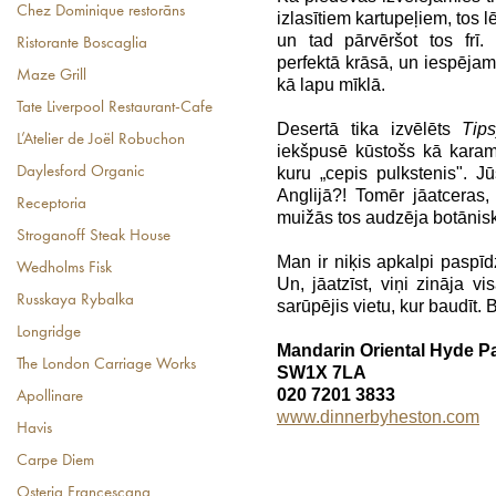
Chez Dominique restorāns
izlasītiem kartupeļiem, tos 
un tad pārvēršot tos frī. 
Ristorante Boscaglia
perfektā krāsā, un iespējam
Maze Grill
kā lapu mīklā.
Tate Liverpool Restaurant-Cafe
Desertā tika izvēlēts
Tip
L’Atelier de Joël Robuchon
iekšpusē kūstošs kā karam
kuru „cepis pulkstenis". 
Daylesford Organic
Anglijā?! Tomēr jāatceras,
Receptoria
muižās tos audzēja botānisk
Stroganoff Steak House
Man ir niķis apkalpi paspīdz
Wedholms Fisk
Un, jāatzīst, viņi zināja v
Russkaya Rybalka
sarūpējis vietu, kur baudīt. 
Longridge
Mandarin Oriental Hyde Pa
The London Carriage Works
SW1X 7LA
020 7201 3833
Apollinare
www.dinnerbyheston.com
Havis
Carpe Diem
Osteria Francescana