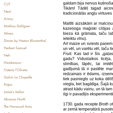
galdam bija nervus kutinoša
CUT
Tikām! Tādēļ tagad aici
Next
tradicionālās angļu virtuve
Aviary
Maltīti aizsākām ar malciņ
Mathias Dahlgren
kazeņoga maģiski cilājas a
bieza kā grāmata, taču la
Alinea
ieteiktu vīnu).
Dinner by Heston Blumenthal
Arī maize un sviests paņem 
un vēl, un varētu vēl, taču 
Herbert Samuel
Fruit.
Kas tad ir šis „gaļas
Neh
gadu? Viduslaikos ticēja
Hawksmoor
slimības, tāpēc, lai imit
gadījumā tā ir pastēte ma
Osteria l'Oliveta
redzamais ir ēdams, izņem
Galvin La Chapelle
tiek pasniegts uz koka dēlī
viegla, bet bagātīga. Šajā 
Polpo
atrast kādu vainu, un tā ta
Jamie's Italian
ilgi ir pavadījis eksperiment
Abraxas North
1730. gada recepte
Broth o
The Harwood Arms
ar zemā temperatūrā pusotru 