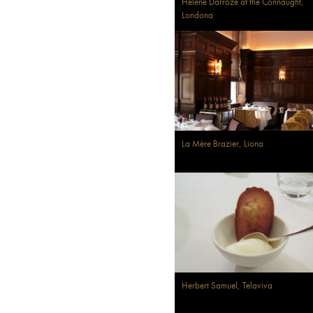
Hélène Darroze at the Connaught,
Londona
La Mère Brazier, Liona
Herbert Samuel, Telaviva