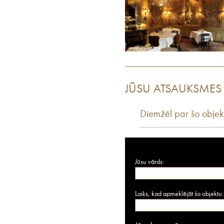
JŪSU ATSAUKSMES
Diemžēl par šo objek
Jūsu vārds:
Laiks, kad apmeklējāt šo objektu: