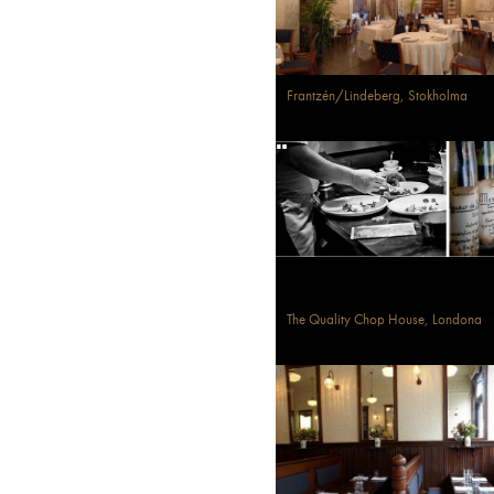
Frantzén/Lindeberg, Stokholma
The Quality Chop House, Londona