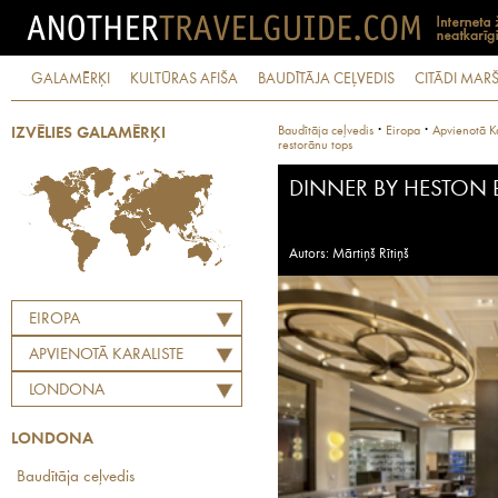
GALAMĒRĶI
KULTŪRAS AFIŠA
BAUDĪTĀJA CEĻVEDIS
CITĀDI MARŠ
·
·
Baudītāja ceļvedis
Eiropa
Apvienotā Ka
IZVĒLIES GALAMĒRĶI
restorānu tops
DINNER BY HESTON
Autors: Mārtiņš Rītiņš
EIROPA
APVIENOTĀ KARALISTE
LONDONA
LONDONA
Baudītāja ceļvedis