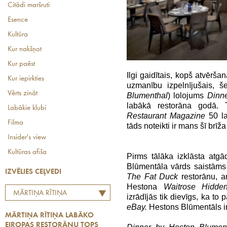
Citādi maršruti
Esence
Kultūra
Kur nakšņot
Kur paēst
Ilgi gaidītais, kopš atvērša
Kur iepirkties
uzmanību izpelnījušais, 
Vērts zināt
Blumenthal
) lolojums
Dinn
labākā restorāna godā
Labākie klubi
Restaurant Magazine
50 la
Filma
tāds noteikti ir mans šī brīž
Insider's view
Kultūras afiša
Pirms tālāka izklāsta atg
Blūmentāla vārds saistāms 
IZVĒLIES CEĻVEDI
The Fat Duck
restorānu, ar
Hestona
Waitrose Hidde
MĀRTIŅA RĪTIŅA
izrādījās tik dievīgs, ka t
LABĀKO EIROPAS
eBay.
Hestons Blūmentāls ir 
MĀRTIŅA RĪTIŅA LABĀKO
RESTORĀNU TOPS
EIROPAS RESTORĀNU TOPS