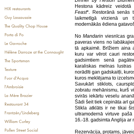
Dinner by Heston Blumen
Hestona kādreiz veidotā 
HIX restaurants
Feast
*. Restorānā senās t
laikmetīgā virzienā un 
Guy Lassausaie
modernākās ēdiena gatavoš
The Quality Chop House
Porta di Po
No
Mandarin
viesnīcas gra
paveras viens no labākaji
Le Gavroche
tā apkaimē. Brīžiem aina 
Hélène Darroze at the Connaught
kuru var vērot cauri resto
gadsimtiem senā pagātnē
The Sportsman
karaliskas melnas lustras v
Texture
norādīti gan gadskaitļi, kur
kuros meklējama to izcelsm
Fuor d'Acqua
Savukārt stiklots, caursp
l'Ambroisie
zobratu mehānismu, kurš vie
svirās iekārtu veselu ana
La Mère Brazier
Šādi šeit tiek cepināta arī g
Restaurant 34
Stikla atklāts ir ne tikai
Frantzén/Lindeberg
ultramodernā virtuve pašā 
16.-18. gadsimta Anglija a
William Curley
Pollen Street Social
Rezervācija, protams, jāveic 