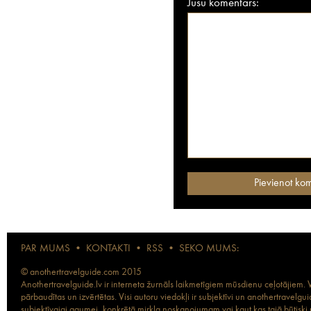
Jūsu komentārs:
PAR MUMS
•
KONTAKTI
•
RSS
•
SEKO MUMS:
© anothertravelguide.com 2015
Anothertravelguide.lv ir interneta žurnāls laikmetīgiem mūsdienu ceļotājiem. Vi
pārbaudītas un izvērtētas. Visi autoru viedokļi ir subjektīvi un anothertravel
subjektīvajai gaumei, konkrētā mirkļa noskaņojumam vai kaut kas tajā būtiski ma