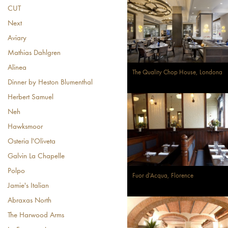
CUT
Next
Aviary
Mathias Dahlgren
Alinea
The Quality Chop House, Londona
Dinner by Heston Blumenthal
Herbert Samuel
Neh
Hawksmoor
Osteria l'Oliveta
Galvin La Chapelle
Polpo
Fuor d'Acqua, Florence
Jamie's Italian
Abraxas North
The Harwood Arms