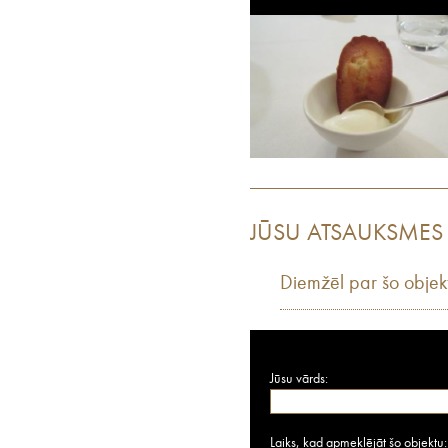
JŪSU ATSAUKSMES
Diemžēl par šo objek
Jūsu vārds:
Laiks, kad apmeklējāt šo objektu: