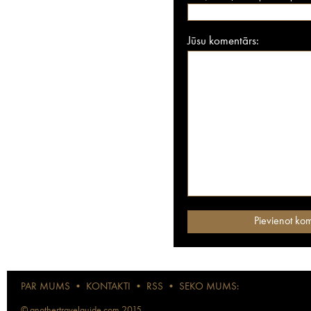
Jūsu komentārs:
PAR MUMS
•
KONTAKTI
•
RSS
•
SEKO MUMS:
© anothertravelguide.com 2015