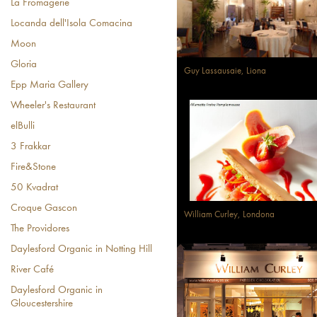
La Fromagerie
Locanda dell'Isola Comacina
Moon
Gloria
Guy Lassausaie, Liona
Epp Maria Gallery
Wheeler's Restaurant
elBulli
3 Frakkar
Fire&Stone
50 Kvadrat
Croque Gascon
William Curley, Londona
The Providores
Daylesford Organic in Notting Hill
River Café
Daylesford Organic in
Gloucestershire