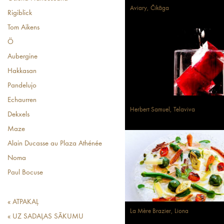
Aviary, Čikāga
Rigiblick
Tom Aikens
Ö
Aubergine
Hakkasan
Pandelujo
Echaurren
Herbert Samuel, Telaviva
Dekxels
Maze
Alain Ducasse au Plaza Athénée
Noma
Paul Bocuse
« ATPAKAĻ
La Mère Brazier, Liona
« UZ SADAĻAS SĀKUMU