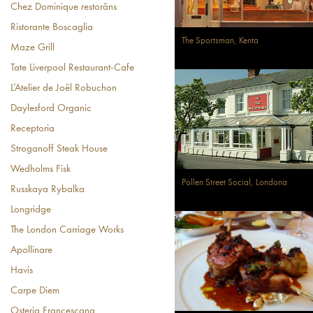
Chez Dominique restorāns
Ristorante Boscaglia
The Sportsman, Kenta
Maze Grill
Tate Liverpool Restaurant-Cafe
L’Atelier de Joël Robuchon
Daylesford Organic
Receptoria
Stroganoff Steak House
Wedholms Fisk
Pollen Street Social, Londona
Russkaya Rybalka
Longridge
The London Carriage Works
Apollinare
Havis
Carpe Diem
Osteria Francescana