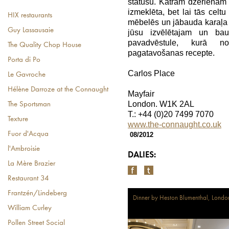
statusu. Katram dzērienam p
izmeklēta, bet lai tās celtu
HIX restaurants
mēbelēs un jābauda karaļa 
Guy Lassausaie
jūsu izvēlētajam un bau
pavadvēstule, kurā no
The Quality Chop House
pagatavošanas recepte.
Porta di Po
Carlos Place
Le Gavroche
Hélène Darroze at the Connaught
Mayfair
London. W1K 2AL
The Sportsman
T.: +44 (0)20 7499 7070
Texture
www.the-connaught.co.uk
Fuor d'Acqua
08/2012
l'Ambroisie
DALIES:
La Mère Brazier
Restaurant 34
Frantzén/Lindeberg
Dinner by Heston Blumenthal, Londo
William Curley
Pollen Street Social