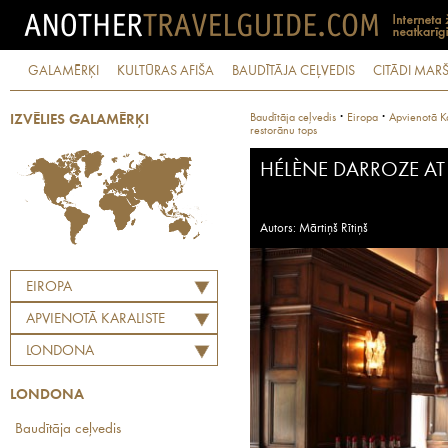
GALAMĒRĶI
KULTŪRAS AFIŠA
BAUDĪTĀJA CEĻVEDIS
CITĀDI MARŠ
·
·
Baudītāja ceļvedis
Eiropa
Apvienotā Ka
IZVĒLIES GALAMĒRĶI
restorānu tops
HÉLÈNE DARROZE A
Autors: Mārtiņš Rītiņš
EIROPA
APVIENOTĀ KARALISTE
LONDONA
LONDONA
Baudītāja ceļvedis