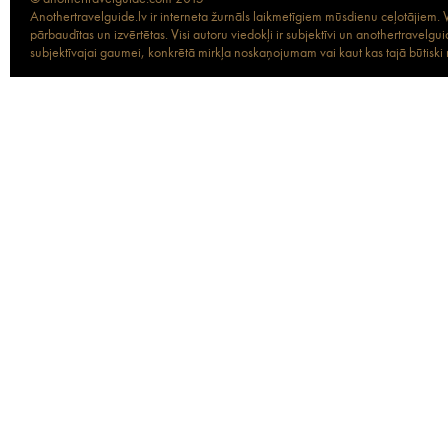
Anothertravelguide.lv ir interneta žurnāls laikmetīgiem mūsdienu ceļotājiem. Vi
pārbaudītas un izvērtētas. Visi autoru viedokļi ir subjektīvi un anothertravel
subjektīvajai gaumei, konkrētā mirkļa noskaņojumam vai kaut kas tajā būtiski ma