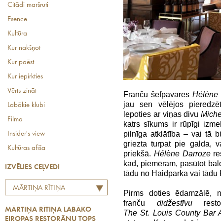
Citādi maršruti
Esence
Kultūra
Kur nakšņot
Kur paēst
Kur iepirkties
Vērts zināt
Franču šefpavāres
Hélène 
jau sen vēlējos pieredz
Labākie klubi
lepoties ar viņas divu
Miche
Filma
katrs sīkums ir rūpīgi izm
pilnīga atklātība – vai tā b
Insider's view
griezta turpat pie galda, 
Kultūras afiša
priekšā.
Hélène Darroze
re
kad, piemēram, pasūtot balod
IZVĒLIES CEĻVEDI
tādu no Haidparka vai tādu
MĀRTIŅA RĪTIŅA
Pirms doties ēdamzālē, no
LABĀKO EIROPAS
franču
didžestīv
u
resto
MĀRTIŅA RĪTIŅA LABĀKO
RESTORĀNU TOPS
The
St
.
Louis
County
Bar 
EIROPAS RESTORĀNU TOPS