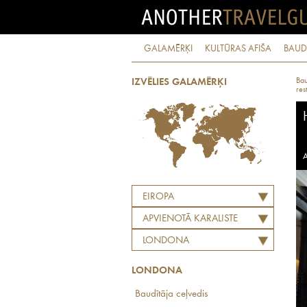
GALAMĒRĶI
KULTŪRAS AFIŠA
BAUD
Bau
IZVĒLIES GALAMĒRĶI
res
A
EIROPA
APVIENOTĀ KARALISTE
LONDONA
LONDONA
Baudītāja ceļvedis