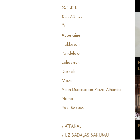
Rigiblick
Tom Aikens
Ö
Aubergine
Hakkasan
Pandelujo
Echaurren
H
Dekxels
Maze
Alain Ducasse au Plaza Athénée
Noma
Paul Bocuse
« ATPAKAĻ
P
« UZ SADAĻAS SĀKUMU