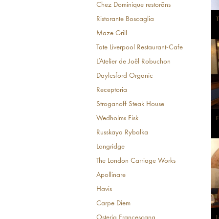
Chez Dominique restorāns
Ristorante Boscaglia
T
Maze Grill
Tate Liverpool Restaurant-Cafe
L’Atelier de Joël Robuchon
Daylesford Organic
Receptoria
Stroganoff Steak House
Wedholms Fisk
F
Russkaya Rybalka
Longridge
The London Carriage Works
Apollinare
Havis
Carpe Diem
Osteria Francescana
L