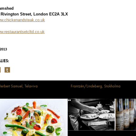
amshed
 Rivington Street, London EC2A 3LX
w.chickenandsteak.co.uk
w.restaurantsetcltd.co.uk
/2013
LIES:
erbert Samuel, Telaviva
Frantzén/Lindeberg, Stokholma