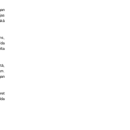
gan
jas
ākā
ms,
īda
lta
tā,
am.
gan
ret
lda