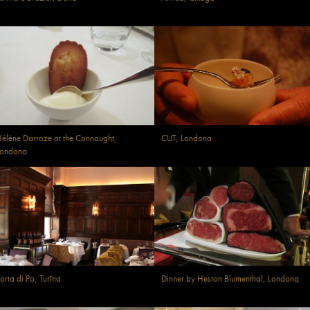
élène Darroze at the Connaught,
CUT, Londona
Londona
orta di Po, Turīna
Dinner by Heston Blumenthal, Londona