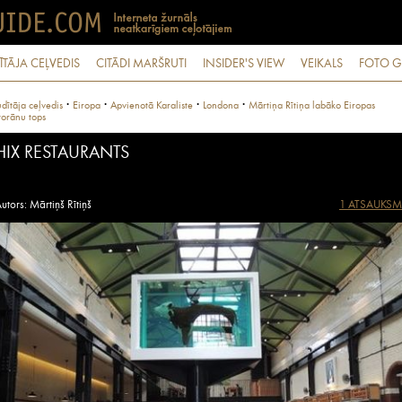
ĪTĀJA CEĻVEDIS
CITĀDI MARŠRUTI
INSIDER'S VIEW
VEIKALS
FOTO G
·
·
·
·
dītāja ceļvedis
Eiropa
Apvienotā Karaliste
Londona
Mārtiņa Rītiņa labāko Eiropas
torānu tops
HIX RESTAURANTS
utors: Mārtiņš Rītiņš
1 ATSAUKSM