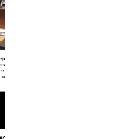
eeju
eks
no
-
 no
HIX