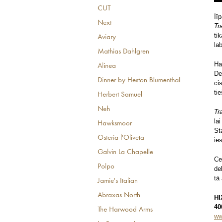
CUT
Īī
Next
Tr
ti
Aviary
la
Mathias Dahlgren
Ha
Alinea
De
Dinner by Heston Blumenthal
ci
ti
Herbert Samuel
Neh
Tr
la
Hawksmoor
St
Osteria l'Oliveta
ie
Galvin La Chapelle
Ce
Polpo
de
tā 
Jamie's Italian
Abraxas North
HI
40
The Harwood Arms
ww