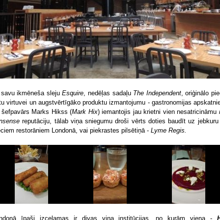
 savu ikmēneša sleju
Esquire
, nedēļas sadaļu
The Independent
, oriģinālo pi
itu virtuvei un augstvērtīgāko produktu izmantojumu - gastronomijas apskatni
 šefpavārs Marks Hikss (
Mark Hix
) iemantojis jau krietni vien nesatricināmu
nsense
reputāciju, tālab viņa sniegumu droši vērts doties baudīt uz jebkuru
eciem restorāniem Londonā, vai piekrastes pilsētiņā -
Lyme Regis.
ndonā īpaši izceļamas ir divas viņa institūcijas, no kurām viena -