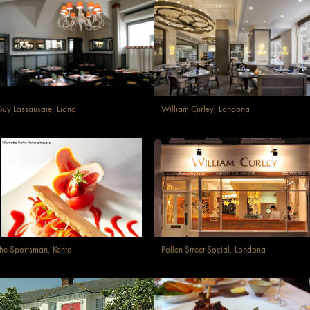
uy Lassausaie, Liona
William Curley, Londona
he Sportsman, Kenta
Pollen Street Social, Londona