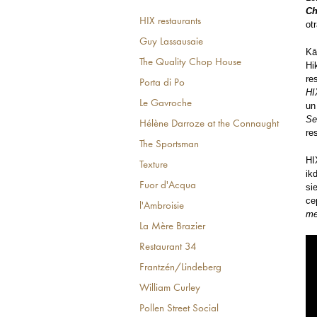
Ch
HIX restaurants
ot
Guy Lassausaie
Kā
The Quality Chop House
Hi
re
Porta di Po
HI
Le Gavroche
un
Se
Hélène Darroze at the Connaught
re
The Sportsman
HI
Texture
ik
Fuor d'Acqua
si
ce
l'Ambroisie
m
La Mère Brazier
Restaurant 34
Frantzén/Lindeberg
William Curley
Pollen Street Social