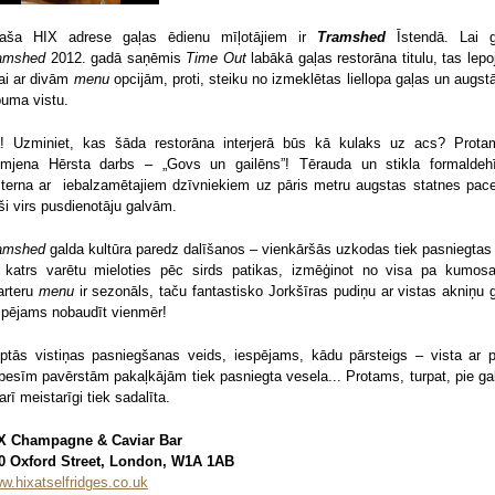
paša HIX adrese gaļas ēdienu mīļotājiem ir
Tramshed
Īstendā. Lai 
amshed
2012. gadā saņēmis
Time Out
labākā gaļas restorāna titulu, tas lepo
kai ar divām
menu
opcijām, proti, steiku no izmeklētas liellopa gaļas un augst
buma vistu.
! Uzminiet, kas šāda restorāna interjerā būs kā kulaks uz acs? Prota
mjena Hērsta darbs – „Govs un gailēns”! Tērauda un stikla formaldeh
sterna ar iebalzamētajiem dzīvniekiem uz pāris metru augstas statnes pace
eši virs pusdienotāju galvām.
amshed
galda kultūra paredz dalīšanos – vienkāršās uzkodas tiek pasniegtas 
i katrs varētu mieloties pēc sirds patikas, izmēģinot no visa pa kumos
arteru
menu
ir sezonāls, taču fantastisko Jorkšīras pudiņu ar vistas akniņu 
spējams nobaudīt vienmēr!
ptās vistiņas pasniegšanas veids, iespējams, kādu pārsteigs – vista ar p
besīm pavērstām pakaļkājām tiek pasniegta vesela... Protams, turpat, pie ga
arī meistarīgi tiek sadalīta.
X Champagne & Caviar Bar
0 Oxford Street, London, W1A 1AB
w.hixatselfridges.co.uk