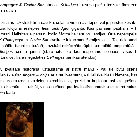
ampagne & Caviar Bar
atrodas
Selfridges
luksusa preču tirdzniecības cen
rajā stāvā.
 zināms, Oksfordstrītā daudz izceļamu vietu nav, tāpēc vēl jo pārsteidzošāk,
ksa lolojums
ieslēpies tieši
Selfridges
gigantā. Kas pavisam patīkami – 
storāni Lielbritānijā pārstāv izcilo
Mottra
kaviāru no Latvijas! Otra nepārspēj
X Champagne & Caviar Bar
kvalitāte ir kūpināts Skotijas lasis. Tas tiek sadal
 iesālīts turpat restorānā, savukārt nokūpināts rūpīgi kontrolētā temperatūrā -
lfridges
centra jumta (starp citu, šo lasi iespējams nobaudīt visos 
storānos, kā arī iegādāties
Selfridges
pārtikas stendos).
X kvalitāte restorānā uztaustāma ar katru maņu - vai tie būtu šķiet
dienišķie
fish fingers & chips
ar zirņu biezputru, vai lieliska biešu biezeņa, ka
era un grauzdētu valriekstu kombinācija, groziņi ar kūpinātu lasi vai garšau
pts kalmārs... Turklāt, visas norādes par kvalitatīvo produktu izcelsmi roda
enu
kartē.