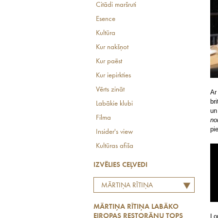
Citādi maršruti
Esence
Kultūra
Kur nakšņot
Kur paēst
Kur iepirkties
Vērts zināt
Ar
br
Labākie klubi
un
Filma
no
pi
Insider's view
Kultūras afiša
IZVĒLIES CEĻVEDI
MĀRTIŅA RĪTIŅA
LABĀKO EIROPAS
MĀRTIŅA RĪTIŅA LABĀKO
RESTORĀNU TOPS
EIROPAS RESTORĀNU TOPS
Lo