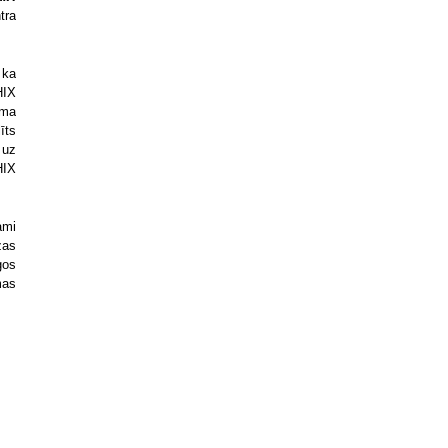
tra
 ka
HIX
ama
īts
 uz
HIX
ami
zas
gos
mas