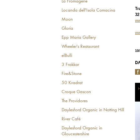
La Fromagerie
Tr
Locanda dell'Isola Comacina
32
Moon
ww
Gloria
ww
Epp Maria Gallery
Wheeler's Restaurant
10
elBulli
DA
3 Frakkar
Fire&Stone
50 Kvadrat
H
Croque Gascon
The Providores
Daylesford Organic in Notting Hill
River Café
Daylesford Organic in
Gloucestershire