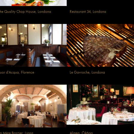
he Quality Chop House, Londona
Restaurant 34, Londona
uor d'Acqua, Florence
Le Gavroche, Londona
a Mère Brazier, Liona
Alinea, Čikāga