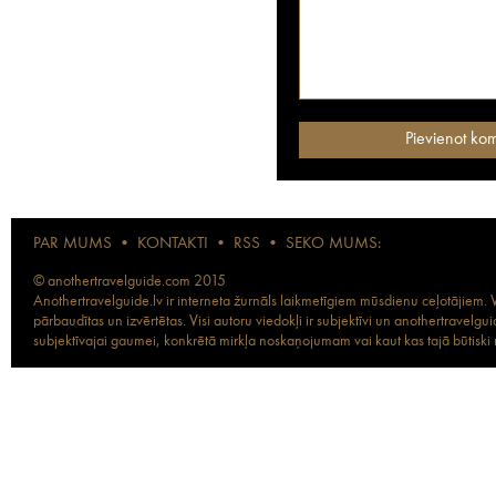
PAR MUMS
•
KONTAKTI
•
RSS
•
SEKO MUMS:
© anothertravelguide.com 2015
Anothertravelguide.lv ir interneta žurnāls laikmetīgiem mūsdienu ceļotājiem. Vi
pārbaudītas un izvērtētas. Visi autoru viedokļi ir subjektīvi un anothertravel
subjektīvajai gaumei, konkrētā mirkļa noskaņojumam vai kaut kas tajā būtiski ma