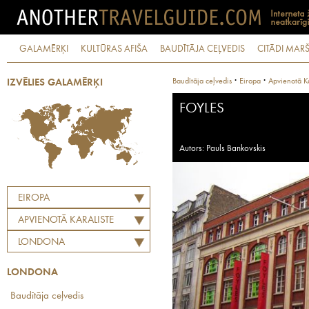
GALAMĒRĶI
KULTŪRAS AFIŠA
BAUDĪTĀJA CEĻVEDIS
CITĀDI MARŠ
·
·
Baudītāja ceļvedis
Eiropa
Apvienotā Ka
IZVĒLIES GALAMĒRĶI
FOYLES
Autors: Pauls Bankovskis
EIROPA
APVIENOTĀ KARALISTE
LONDONA
LONDONA
Baudītāja ceļvedis