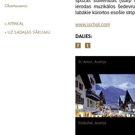
spožas slavenības (starp
Obertauerna
ierodas muzikālos šedevrus
labākie kūrortos esošie strip
« ATPAKAĻ
www.ischgl.com
« UZ SADAĻAS SĀKUMU
DALIES:
St. Anton, Austrija
Kitzbühel, Austrija