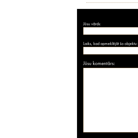
Jūsu vārds:
Laiks, kad apmeklējāt šo objektu:
Jūsu komentārs: