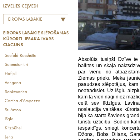
IZVĒLIES CEĻVEDI
EIROPAS LABĀKIE
SLĒPOŠANAS KŪRORTI.
EIROPAS LABĀKIE SLĒPOŠANAS
IESAKA IVARS CIAGUNS
KŪRORTI. IESAKA IVARS
CIAGUNS
Seefeld Rosshütte
Absolūts tusiņš! Dzīve t
Suomutunturi
ballītes un skaļā naktsdzīv
par vienu no atpazīstamā
Hafjell
Ziemas prieku Meka jaunie
Vengena
paaudzes slēpotājus, kam t
neatradīsiet. Uz Išglu aizplū
Sanktmorica
kam tā vien nagi niez mazlie
Cortina d'Ampezzo
ceļā sev līdzīgus. Lavīn
noslaucīja vairākas kūrorta
St. Anton
bija kā starta šāviens gran
Išgla
tūristu uzticību. Šodien kal
iespaidīgs, sniegt koncer
Kitzbühel
Džons, Bobs Dilans, Sara
Leha