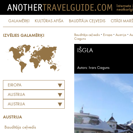
GALAMĒRĶI
KULTŪRAS AFIŠA
BAUDĪTĀJA CEĻVEDIS
CITĀDI MARŠ
·
·
·
Baudītāja ceļvedis
Eiropa
Austrija
Au
IZVĒLIES GALAMĒRĶI
Ciaguns
IŠGLA
Autors: Ivars Ciaguns
EIROPA
AUSTRIJA
AUSTRIJA
AUSTRIJA
Baudītāja ceļvedis