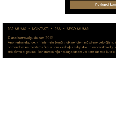
PAR MUMS
•
KONTAKTI
•
RSS
•
SEKO MUMS:
© anothertravelguide.com 2015
Anothertravelguide.lv ir interneta žurnāls laikmetīgiem mūsdienu ceļotājiem. Vi
pārbaudītas un izvērtētas. Visi autoru viedokļi ir subjektīvi un anothertravel
subjektīvajai gaumei, konkrētā mirkļa noskaņojumam vai kaut kas tajā būtiski ma