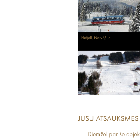
Hafjell, Norvēģija
JŪSU ATSAUKSMES
Diemžēl par šo objek