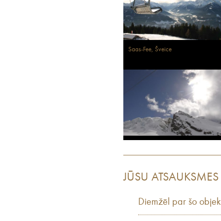
Saas-Fee, Šveice
JŪSU ATSAUKSMES
Diemžēl par šo objek