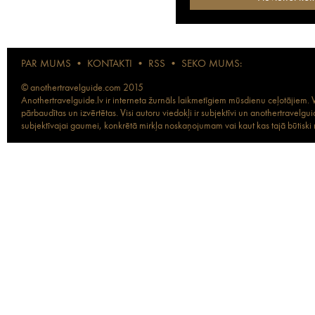
PAR MUMS
•
KONTAKTI
•
RSS
•
SEKO MUMS:
© anothertravelguide.com 2015
Anothertravelguide.lv ir interneta žurnāls laikmetīgiem mūsdienu ceļotājiem. Vi
pārbaudītas un izvērtētas. Visi autoru viedokļi ir subjektīvi un anothertravel
subjektīvajai gaumei, konkrētā mirkļa noskaņojumam vai kaut kas tajā būtiski ma