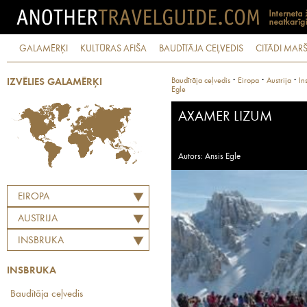
GALAMĒRĶI
KULTŪRAS AFIŠA
BAUDĪTĀJA CEĻVEDIS
CITĀDI MARŠ
·
·
·
Baudītāja ceļvedis
Eiropa
Austrija
In
IZVĒLIES GALAMĒRĶI
Egle
AXAMER LIZUM
Autors: Ansis Egle
EIROPA
AUSTRIJA
INSBRUKA
INSBRUKA
Baudītāja ceļvedis