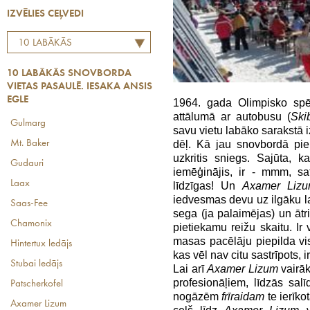
IZVĒLIES CEĻVEDI
10 LABĀKĀS
SNOVBORDA VIETAS
10 LABĀKĀS SNOVBORDA
PASAULĒ. IESAKA ANSIS
VIETAS PASAULĒ. IESAKA ANSIS
EGLE
EGLE
1964. gada Olimpisko spē
attālumā ar autobusu (
Ski
Gulmarg
savu vietu labāko sarakstā i
Mt. Baker
dēļ. Kā jau snovbordā pieņ
uzkritis sniegs. Sajūta, 
Gudauri
iemēģinājis, ir - mmm, sa
Laax
līdzīgas! Un
Axamer Liz
iedvesmas devu uz ilgāku lai
Saas-Fee
sega (ja palaimējas) un ātri
Chamonix
pietiekamu reižu skaitu. Ir
masas pacēlāju piepilda vis
Hintertux ledājs
kas vēl nav citu sastrīpots, ir
Stubai ledājs
Lai arī
Axamer Lizum
vairāk
profesionāļiem, līdzās sa
Patscherkofel
nogāzēm
frīraidam
te ierīko
Axamer Lizum