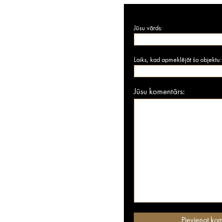
Jūsu vārds:
Laiks, kad apmeklējāt šo objektu:
Jūsu komentārs: