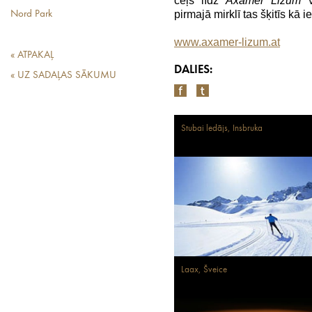
ceļš līdz
Axamer Lizum
v
pirmajā mirklī tas šķitīs kā 
Nord Park
www.axamer-lizum.at
« ATPAKAĻ
DALIES:
« UZ SADAĻAS SĀKUMU
Stubai ledājs, Insbruka
Laax, Šveice