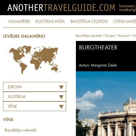
GALAMĒRĶI
KULTŪRAS AFIŠA
BAUDĪTĀJA CEĻVEDIS
CITĀDI MARŠ
·
·
·
Baudītāja ceļvedis
Eiropa
Austrija
Vī
IZVĒLIES GALAMĒRĶI
BURGTHEATER
Autors: Margarita Zieda
EIROPA
AUSTRIJA
VĪNE
VĪNE
Baudītāja ceļvedis