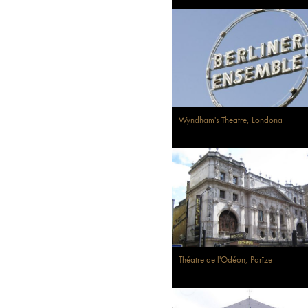
Wyndham's Theatre, Londona
Théatre de l'Odéon, Parīze