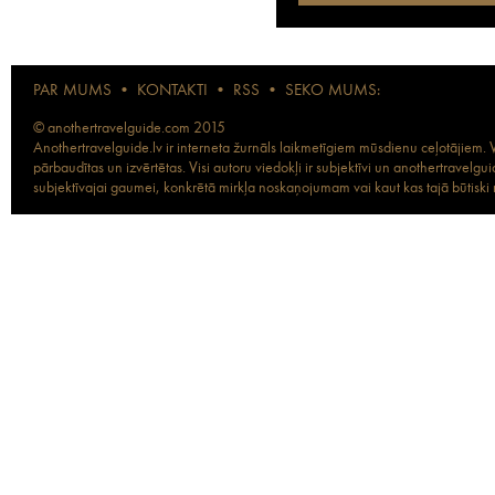
PAR MUMS
•
KONTAKTI
•
RSS
•
SEKO MUMS:
© anothertravelguide.com 2015
Anothertravelguide.lv ir interneta žurnāls laikmetīgiem mūsdienu ceļotājiem. Vi
pārbaudītas un izvērtētas. Visi autoru viedokļi ir subjektīvi un anothertravel
subjektīvajai gaumei, konkrētā mirkļa noskaņojumam vai kaut kas tajā būtiski ma