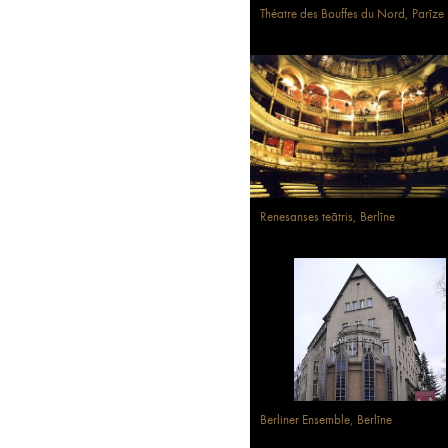
Théatre des Bouffes du Nord, Parīze
Renesanses teātris, Berlīne
Berliner Ensemble, Berlīne