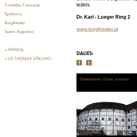
teātris.
Comédie-Francaise
Epidaurus
Dr. Karl - Lueger Ring 2
Burgtheater
www.burgtheater.at
Teatro Argentina
« ATPAKAĻ
DALIES:
« UZ SADAĻAS SĀKUMU
Shakespeare's Globe, Londona