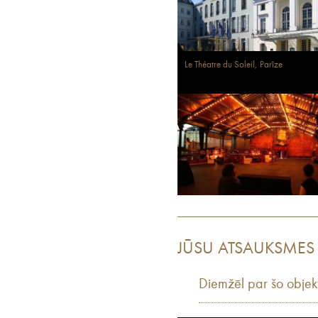
Le Théatre du Soleil, Parīze
JŪSU ATSAUKSMES
Diemžēl par šo objek