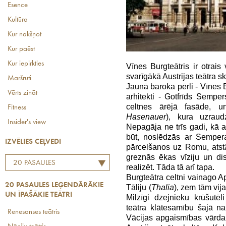
Esence
Kultūra
Kur nakšņot
Kur paēst
Kur iepirkties
Vīnes Burgteātris ir otrais
svarīgākā Austrijas teātra s
Maršruti
Jaunā baroka pērli - Vīnes B
Vērts zināt
arhitekti - Gotfrīds Semper
celtnes ārējā fasāde, 
Fitness
Hasenauer
), kura uzraudz
Insider's view
Nepagāja ne trīs gadi, kā ar
būt, noslēdzās ar Semper
IZVĒLIES CEĻVEDI
pārcelšanos uz Romu, atst
greznās ēkas vīziju un dis
20 PASAULES
realizēt. Tāda tā arī tapa.
LEĢENDĀRĀKIE UN
Burgteātra celtni vainago 
20 PASAULES LEĢENDĀRĀKIE
Tāliju (
Thalia
), zem tām vija
ĪPAŠĀKIE TEĀTRI
UN ĪPAŠĀKIE TEĀTRI
Milzīgi dzejnieku krūšutē
teātra klātesamību šajā n
Renesanses teātris
Vācijas apgaismības vārd