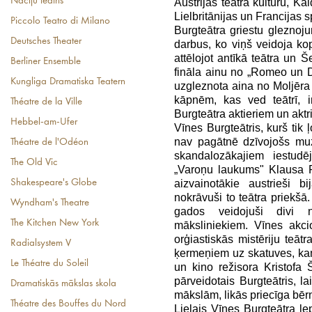
Nāciju teātris
Austrijas teātra kultūru, Ka
Lielbritānijas un Francijas 
Piccolo Teatro di Milano
Burgteātra griestu gleznoj
Deutsches Theater
darbus, ko viņš veidoja ko
attēlojot antīkā teātra un 
Berliner Ensemble
fināla ainu no „Romeo un Džu
Kungliga Dramatiska Teatern
uzgleznota aina no Moljēra 
kāpnēm, kas ved teātrī, i
Théatre de la Ville
Burgteātra aktieriem un aktr
Hebbel-am-Ufer
Vīnes Burgteātris, kurš tik ļ
nav pagātnē dzīvojošs muz
Théatre de l'Odéon
skandalozākajiem iestud
The Old Vic
„Varoņu laukums" Klausa P
aizvainotākie austrieši
Shakespeare's Globe
nokrāvuši to teātra priekš
Wyndham's Theatre
gados veidojuši divi 
The Kitchen New York
māksliniekiem. Vīnes akci
orģiastiskās mistēriju teāt
Radialsystem V
ķermeņiem uz skatuves, kam 
Le Théatre du Soleil
un kino režisora Kristofa 
pārveidotais Burgteātris, la
Dramatiskās mākslas skola
mākslām, likās priecīga bērn
Théatre des Bouffes du Nord
Lielais Vīnes Burgteātra lep