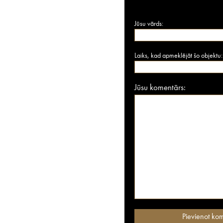
Jūsu vārds:
Laiks, kad apmeklējāt šo objektu:
Jūsu komentārs: