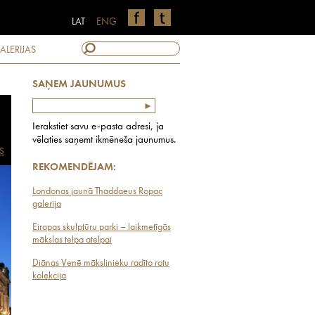
LAT
ENG
ALERIJAS
SAŅEM JAUNUMUS
Ierakstiet savu e-pasta adresi, ja
vēlaties saņemt ikmēneša jaunumus.
S
REKOMENDĒJAM:
Londonas jaunā Thaddaeus Ropac
galerija
Eiropas skulptūru parki – laikmetīgās
mākslas telpa atelpai
Diānas Venē mākslinieku radīto rotu
kolekcija