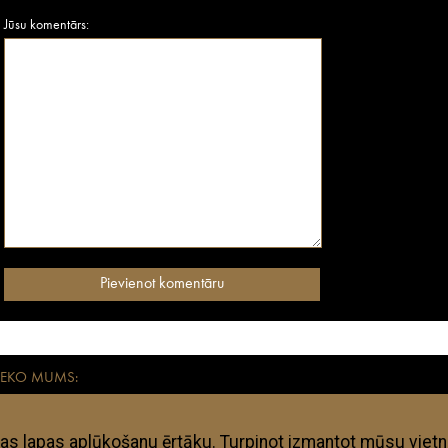
Jūsu komentārs:
SEKO MUMS:
aikmetīgiem mūsdienu ceļotājiem. Visas anothertravelguide.lv apkopotās adreses – vies
kļi ir subjektīvi un anothertravelguide.lv neuzņemas nekādu atbildību, ja kāda no te