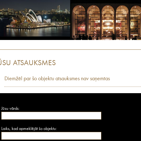
ŪSU ATSAUKSMES
Diemžēl par šo objektu atsauksmes nav saņemtas
Jūsu vārds:
Laiks, kad apmeklējāt šo objektu: