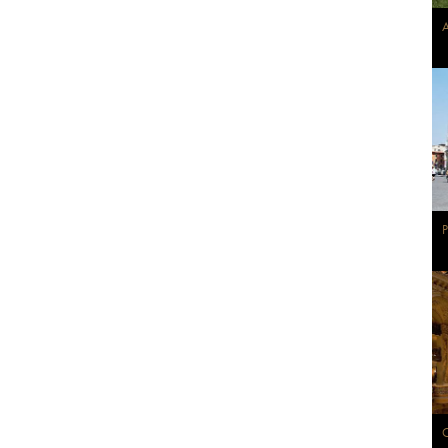
A
P
O