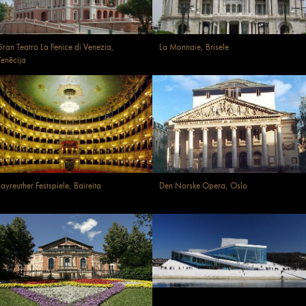
ran Teatro La Fenice di Venezia,
La Monnaie, Brisele
enēcija
ayreuther Festspiele, Baireita
Den Norske Opera, Oslo