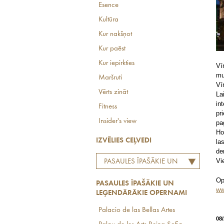
Esence
Kultūra
Kur nakšņot
Kur paēst
Kur iepirkties
Vī
mu
Maršruti
Vī
Vērts zināt
La
in
Fitness
pr
Insider's view
pa
Ho
IZVĒLIES CEĻVEDI
la
de
Vi
PASAULES ĪPAŠĀKIE UN
LEĢENDĀRĀKIE
Op
PASAULES ĪPAŠĀKIE UN
OPERNAMI
ww
LEĢENDĀRĀKIE OPERNAMI
Palacio de las Bellas Artes
08