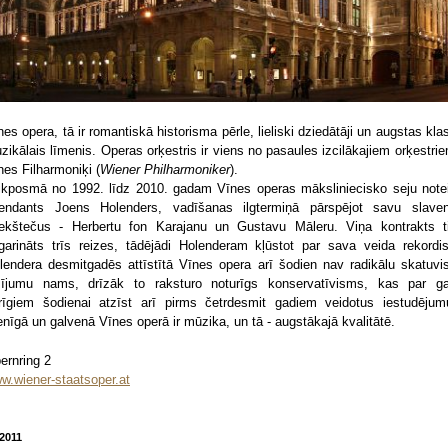
nes opera, tā ir romantiskā historisma pērle, lieliski dziedātāji un augstas kla
zikālais līmenis. Operas orķestris ir viens no pasaules izcilākajiem orķestrie
nes Filharmoniķi (
Wiener Philharmoniker
).
ikposmā no 1992. līdz 2010. gadam Vīnes operas māksliniecisko seju note
tendants Joens Holenders, vadīšanas ilgtermiņā pārspējot savu slave
iekštečus - Herbertu fon Karajanu un Gustavu Māleru. Viņa kontrakts t
garināts trīs reizes, tādējādi Holenderam kļūstot par sava veida rekordis
lendera desmitgadēs attīstītā Vīnes opera arī šodien nav radikālu skatuvi
sījumu nams, drīzāk to raksturo noturīgs konservatīvisms, kas par g
rīgiem šodienai atzīst arī pirms četrdesmit gadiem veidotus iestudējum
enīgā un galvenā Vīnes operā ir mūzika, un tā - augstākajā kvalitātē.
ernring 2
w.wiener-staatsoper.at
/2011