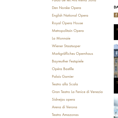
Palau de les Arts Reina Sofia
DA
Den Norske Opera
English National Opera
Royal Opera House
M
Metropolitain Opera
La Monnaie
Wiener Staatsoper
Markgräfliches Opernhaus
Bayreuther Festspiele
Opéra Bastille
Palais Garnier
Teatro alla Scala
Gran Teatro La Fenice di Venezia
Sidnejas opera
Arena di Verona
Teatro Amazonas