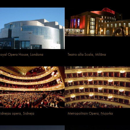
oyal Opera House, Londona
Teatro alla Scala, Milāna
idnejas opera, Sidneja
Metropolitain Opera, Ņujorka