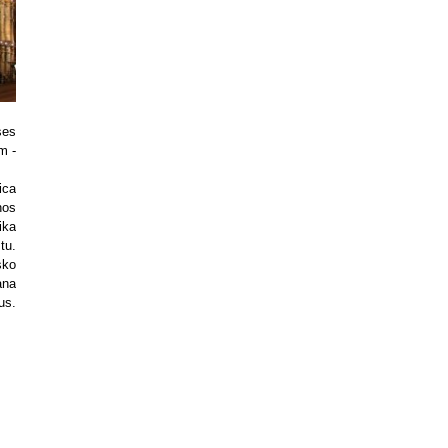
ses
m -
ica
nos
ika
tu.
sko
ana
us.