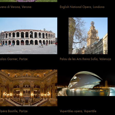
rena di Verona, Verona
English National Opera, Londona
alais Garnier, Parīze
Palau de les Arts Reina Sofia, Valensija
péra Bastille, Parīze
Vupertāles opera, Vupertāle