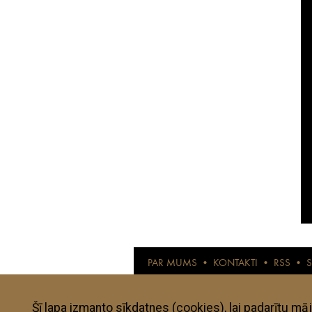
PAR MUMS
•
KONTAKTI
•
RSS
•
© anothertravelguide.com 2015
Anothertravelguide.lv ir interneta žurnāls l
pārbaudītas un izvērtētas. Visi autoru viedo