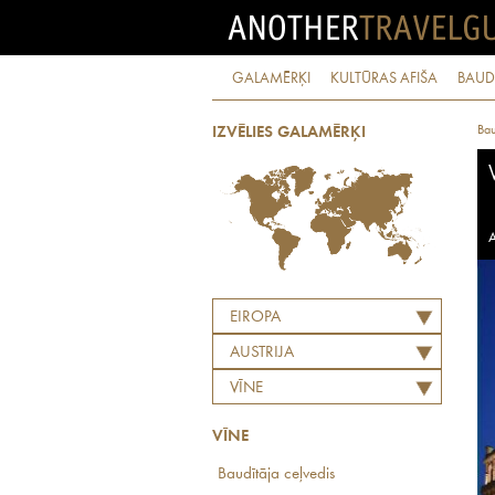
GALAMĒRĶI
KULTŪRAS AFIŠA
BAUD
Bau
IZVĒLIES GALAMĒRĶI
A
EIROPA
AUSTRIJA
VĪNE
VĪNE
Baudītāja ceļvedis