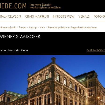
ĪTĀJA CEĻVEDIS
CITĀDI MARŠRUTI
INSIDER'S VIEW
VEIKALS
FOTO G
·
·
·
·
dītāja ceļvedis
Eiropa
Austrija
Vīne
Pasaules īpašākie un leģendārākie opernami
WIENER STAATSOPER
utors: Margarita Zieda
0 ATSAUKSME