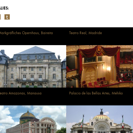
LIES:
arkgräfliches Opernhaus, Baireita
Teatro Real, Madride
Teatro Amazonas, Manausa
Palacio de las Bellas Artes, Mehiko