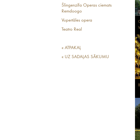
Šlingenzīfa Operas ciemats
Remdoogo
Vupertāles opera
G
V
Teatro Real
« ATPAKAĻ
« UZ SADAĻAS SĀKUMU
B