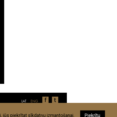
LAT
ENG
nīcas, restorāni, veikali u.c., ir autoru
 aplūkotajām vietām neatbilst jūsu