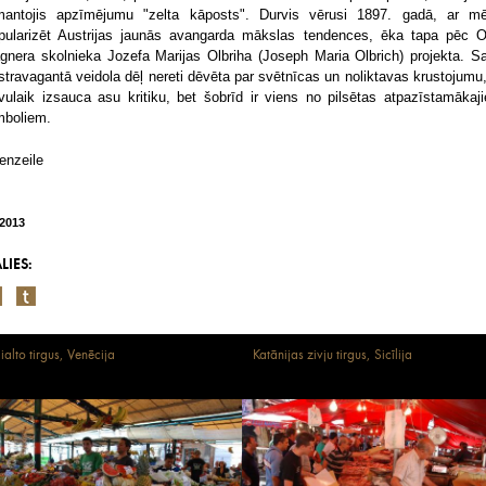
mantojis apzīmējumu "zelta kāposts". Durvis vērusi 1897. gadā, ar mē
pularizēt Austrijas jaunās avangarda mākslas tendences, ēka tapa pēc O
gnera skolnieka Jozefa Marijas Olbriha (Joseph Maria Olbrich) projekta. S
stravagantā veidola dēļ nereti dēvēta par svētnīcas un noliktavas krustojumu,
vulaik izsauca asu kritiku, bet šobrīd ir viens no pilsētas atpazīstamākaj
mboliem.
enzeile
/2013
LIES:
ialto tirgus, Venēcija
Katānijas zivju tirgus, Sicīlija