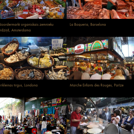
oordermarkt organiskais zemnieku
La Boqueria, Barselona
irdziņš, Amsterdama
rikleinas tirgus, Londona
Marche Enfants des Rouges, Parīze