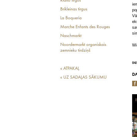
Rialto tirgus
ie
Brikleinas tirgus
po
Vā
La Boqueria
ek
Marche Enfants des Rouges
sa
si
Naschmarkt
Noordermarkt organiskais
Wi
zemnieku tirdziņš
04
« ATPAKAĻ
DA
« UZ SADAĻAS SĀKUMU
R