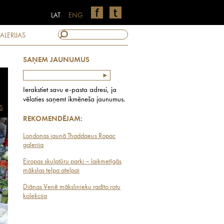
LAT
ENG
ALERIJAS
SAŅEM JAUNUMUS
Ierakstiet savu e-pasta adresi, ja
vēlaties saņemt ikmēneša jaunumus.
S
REKOMENDĒJAM:
Londonas jaunā Thaddaeus Ropac
galerija
Eiropas skulptūru parki – laikmetīgās
mākslas telpa atelpai
Diānas Venē mākslinieku radīto rotu
kolekcija