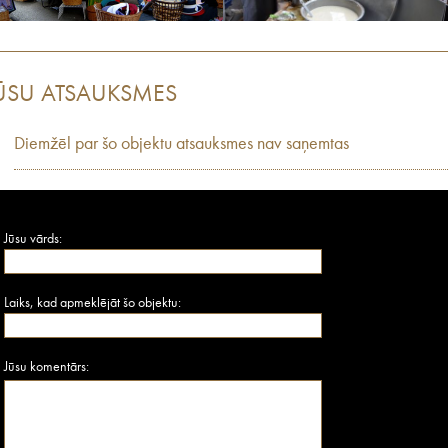
ŪSU ATSAUKSMES
Diemžēl par šo objektu atsauksmes nav saņemtas
Jūsu vārds:
Laiks, kad apmeklējāt šo objektu:
Jūsu komentārs: