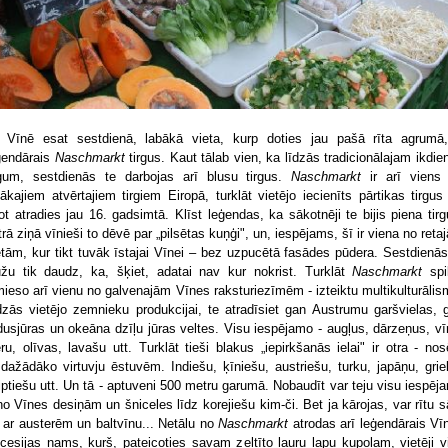
 Vīnē esat sestdienā, labākā vieta, kurp doties jau pašā rīta agrumā,
ģendārais
Naschmarkt
tirgus. Kaut tālab vien, ka līdzās tradicionālajam ikdie
rgum, sestdienās te darbojas arī blusu tirgus.
Naschmarkt
ir arī viens
elākajiem atvērtajiem tirgiem Eiropā, turklāt vietējo iecienīts pārtikas tirgus
ot atradies jau 16. gadsimtā. Klīst leģendas, ka sākotnēji te bijis piena tirg
trā ziņā vīnieši to dēvē par „pilsētas kuņģi", un, iespējams, šī ir viena no reta
etām, kur tikt tuvāk īstajai Vīnei – bez uzpucētā fasādes pūdera. Sestdienās
užu tik daudz, ka, šķiet, adatai nav kur nokrist. Turklāt
Naschmarkt
spi
mieso arī vienu no galvenajām Vīnes raksturiezīmēm - izteiktu multikulturālis
dzās vietējo zemnieku produkcijai, te atradīsiet gan Austrumu garšvielas, 
dusjūras un okeāna dzīļu jūras veltes. Visu iespējamo - augļus, dārzeņus, vī
eru, olīvas, lavašu utt. Turklāt tieši blakus „iepirkšanās ielai" ir otra - nos
sdažādāko virtuvju ēstuvēm. Indiešu, ķīniešu, austriešu, turku, japāņu, grie
iptiešu utt. Un tā - aptuveni 500 metru garumā. Nobaudīt var teju visu iespēj
no Vīnes desiņām un šniceles līdz korejiešu kim-či. Bet ja kārojas, var rītu s
ī ar austerēm un baltvīnu... Netālu no
Naschmarkt
atrodas arī leģendārais Vī
cesijas nams, kurš, pateicoties savam zeltīto lauru lapu kupolam, vietēji v