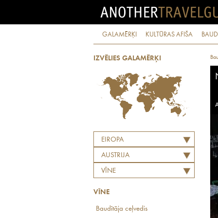
GALAMĒRĶI
KULTŪRAS AFIŠA
BAUD
Bau
IZVĒLIES GALAMĒRĶI
A
EIROPA
AUSTRIJA
VĪNE
VĪNE
Baudītāja ceļvedis