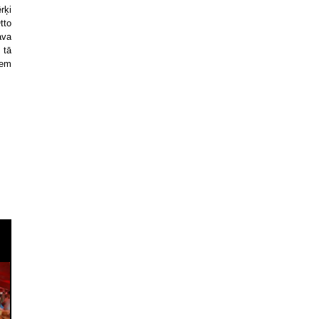
rķi
tto
ava
 tā
iem