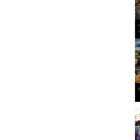
N
t
B