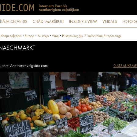
ĪTĀJA CEĻVEDIS
CITĀDI MARŠRUTI
INSIDER'S VIEW
VEIKALS
FOTO G
·
·
·
·
dītāja ceļvedis
Eiropa
Austrija
Vīne
Pilsētas kuņģis. 7 kolorītākie Eiropas tirgi
NASCHMARKT
utors: Anothertravelguide.com
0 ATSAUKSME