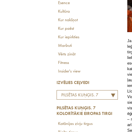
Esence
Kultūra
Kur nakšņot
Kur paēst
Kur iepirkties
Ja
Maršruti
le
ti
Vērts zināt
li
Fitness
es
ka
Insider's view
vi
ļa
IZVĒLIES CEĻVEDI
ie
Lī
PILSĒTAS KUŅĢIS. 7
Vi
si
KOLORĪTĀKIE EIROPAS
vi
PILSĒTAS KUŅĢIS. 7
TIRGI
ēģ
KOLORĪTĀKIE EIROPAS TIRGI
– 
Katānijas zivju tirgus
ar
Se