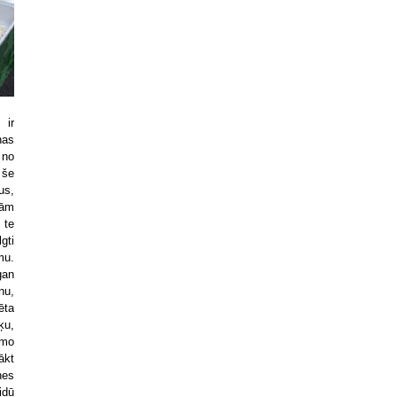
 ir
nas
 no
 še
us,
jām
 te
lgti
mu.
gan
nu,
ēta
ķu,
amo
ākt
nes
idū