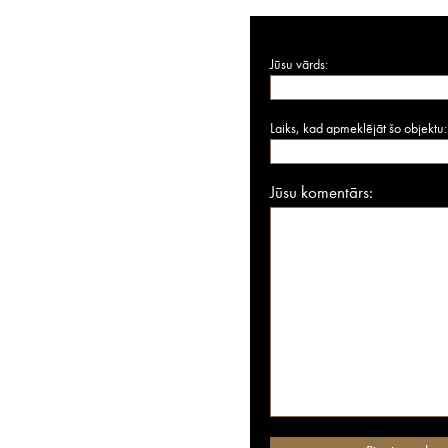
Jūsu vārds:
Laiks, kad apmeklējāt šo objektu:
Jūsu komentārs: