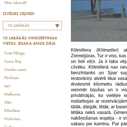
Vērts izbaudīt
IZVĒLIES CEĻVEDI
10 LABĀKĀS
VINDSĒRFINGA VIETAS.
10 LABĀKĀS VINDSĒRFINGA
IESAKA ANSIS DĀLE
VIETAS. IESAKA ANSIS DĀLE
Klitmillera (
Klitmøller
) at
Forte Village
Ziemeļjūras. Tur ir viss, ka
un lieli viļņi. Ja ir laba v
Soma Bay
cilvēku. Klitmillerā nav ne
Gardas ezers
benzīntanks un
Spar
supe
Pāvilosta
restorāniņi atvērti tikai va
divdesmit kilometru rādiu
Iteri
vienmēr bijušas un ir vi
Melburna
privātmājās, ko vietējie i
nodarbojas ar rezervācijām, 
Silta
tālāk, dārgāk, lētāk, ar bas
Klitmillera
lētāka nekā vasarā. Ģimene
nakšņošanas iespēja - ir v
Hūdrivera
vakaru pie kamīna. Par pārti