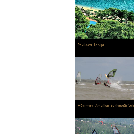
Pāvilosta, Latvija
Hūdrivera, Amerikas Savienotās Vals