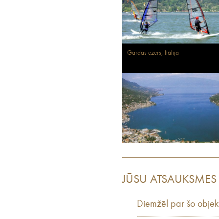
Gardas ezers, Itālija
JŪSU ATSAUKSMES
Diemžēl par šo objek