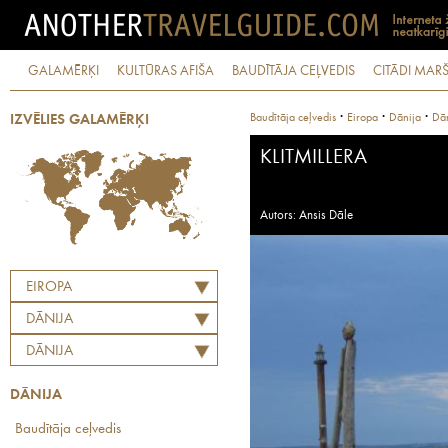
GALAMĒRĶI
KULTŪRAS AFIŠA
BAUDĪTĀJA CEĻVEDIS
CITĀDI MARŠ
·
·
·
Baudītāja ceļvedis
Eiropa
Dānija
Dān
IZVĒLIES GALAMĒRĶI
KLITMILLERA
Autors: Ansis Dāle
EIROPA
DĀNIJA
DĀNIJA
DĀNIJA
Baudītāja ceļvedis