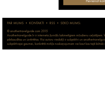
PAR MUMS
•
KONTAKTI
•
RSS
•
SEKO MUMS:
© anothertravelguide.com 2015
Anothertravelguide.lv ir interneta žurnāls laikmetīgiem mūsdienu ceļotājiem. Vi
pārbaudītas un izvērtētas. Visi autoru viedokļi ir subjektīvi un anothertravel
subjektīvajai gaumei, konkrētā mirkļa noskaņojumam vai kaut kas tajā būtiski ma