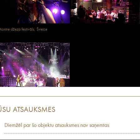
ontre džeza festivāls, Šveice
ŪSU ATSAUKSMES
Diemžēl par šo objektu atsauksmes nav saņemtas