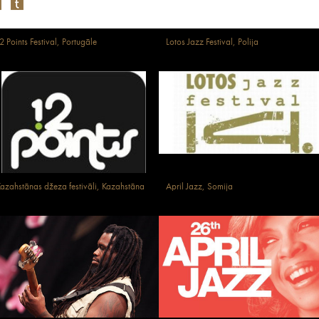
2 Points Festival, Portugāle
Lotos Jazz Festival, Polija
azahstānas džeza festivāli, Kazahstāna
April Jazz, Somija