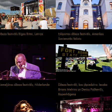
žeza festivāls Rīgas Ritmi, Latvija
Ņūportas džeza festivāls, Amerikas
Savienotās Valstis
iemeļjūras džeza festivāls, Nīderlande
Džeza festivāli, kas jāpiedzīvo. Iesaka
Brians Melvins un Deniss Paškevičs,
Kopenhāgena