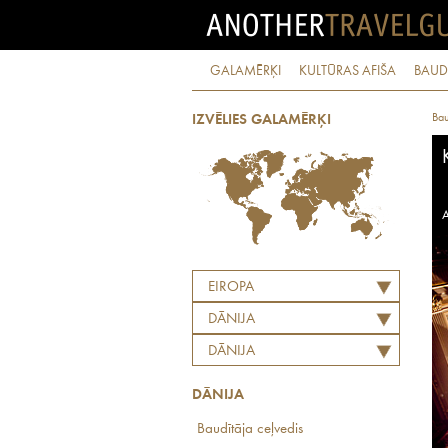
GALAMĒRĶI
KULTŪRAS AFIŠA
BAUD
Bau
IZVĒLIES GALAMĒRĶI
A
EIROPA
DĀNIJA
DĀNIJA
DĀNIJA
Baudītāja ceļvedis