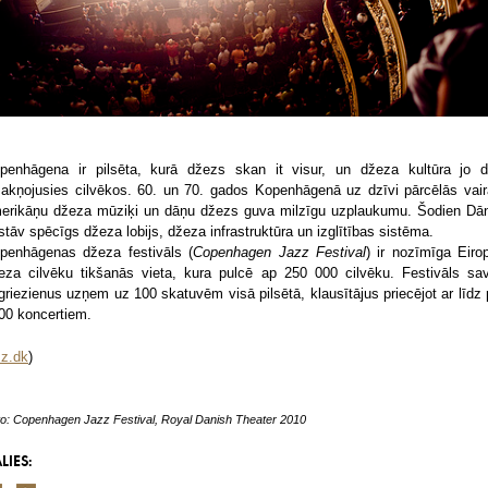
penhāgena ir pilsēta, kurā džezs skan it visur, un džeza kultūra jo dz
sakņojusies cilvēkos. 60. un 70. gados Kopenhāgenā uz dzīvi pārcēlās vair
erikāņu džeza mūziķi un dāņu džezs guva milzīgu uzplaukumu. Šodien Dān
stāv spēcīgs džeza lobijs, džeza infrastruktūra un izglītības sistēma.
penhāgenas džeza festivāls (
Copenhagen Jazz Festival
) ir nozīmīga Eiro
eza cilvēku tikšanās vieta, kura pulcē ap 250 000 cilvēku. Festivāls sa
griezienus uzņem uz 100 skatuvēm visā pilsētā, klausītājus priecējot ar līdz 
00 koncertiem.
zz.dk
)
o: Copenhagen Jazz Festival, Royal Danish Theater 2010
LIES: