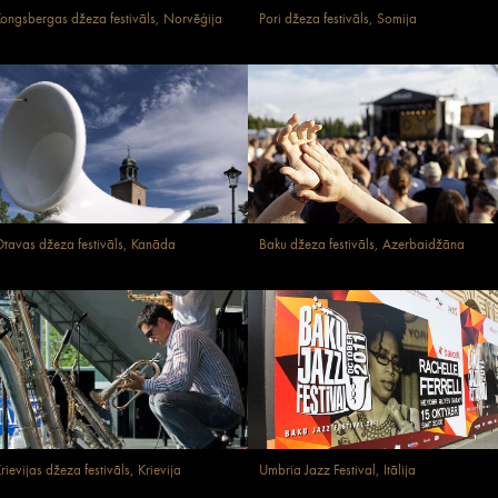
ongsbergas džeza festivāls, Norvēģija
Pori džeza festivāls, Somija
tavas džeza festivāls, Kanāda
Baku džeza festivāls, Azerbaidžāna
rievijas džeza festivāls, Krievija
Umbria Jazz Festival, Itālija