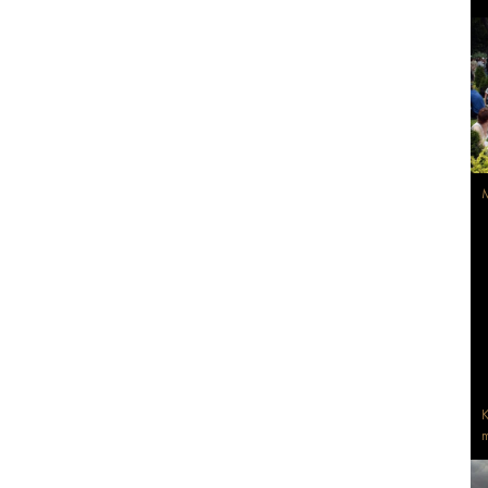
M
K
m