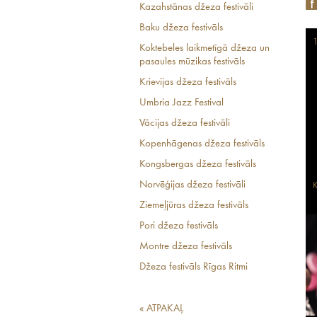
Kazahstānas džeza festivāli
Baku džeza festivāls
1
Koktebeles laikmetīgā džeza un
pasaules mūzikas festivāls
Krievijas džeza festivāls
Umbria Jazz Festival
Vācijas džeza festivāli
Kopenhāgenas džeza festivāls
Kongsbergas džeza festivāls
Norvēģijas džeza festivāli
K
Ziemeļjūras džeza festivāls
Pori džeza festivāls
Montre džeza festivāls
Džeza festivāls Rīgas Ritmi
« ATPAKAĻ