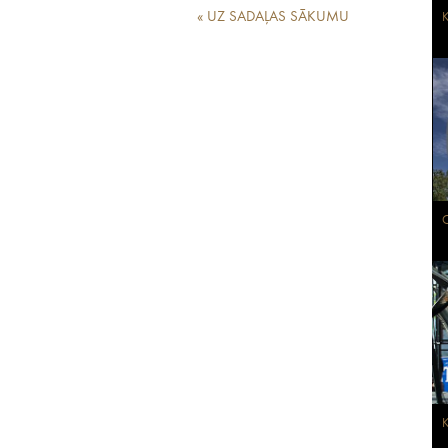
« UZ SADAĻAS SĀKUMU
K
O
K