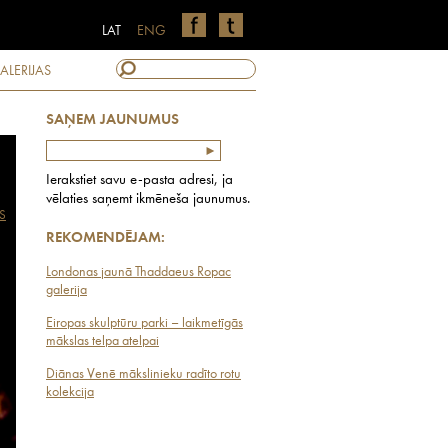
LAT
ENG
ALERIJAS
SAŅEM JAUNUMUS
Ierakstiet savu e-pasta adresi, ja
vēlaties saņemt ikmēneša jaunumus.
S
REKOMENDĒJAM:
Londonas jaunā Thaddaeus Ropac
galerija
Eiropas skulptūru parki – laikmetīgās
mākslas telpa atelpai
Diānas Venē mākslinieku radīto rotu
kolekcija