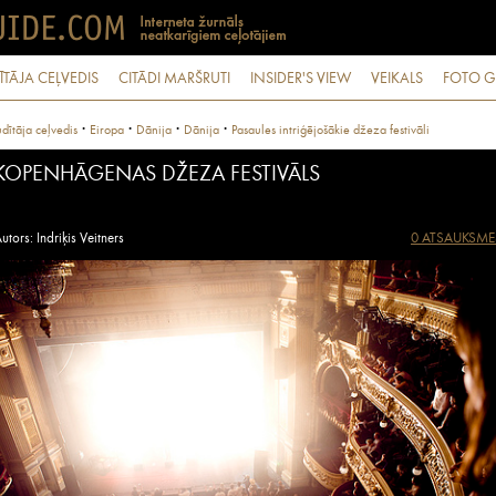
ĪTĀJA CEĻVEDIS
CITĀDI MARŠRUTI
INSIDER'S VIEW
VEIKALS
FOTO G
·
·
·
·
dītāja ceļvedis
Eiropa
Dānija
Dānija
Pasaules intriģējošākie džeza festivāli
KOPENHĀGENAS DŽEZA FESTIVĀLS
utors: Indriķis Veitners
0 ATSAUKSME