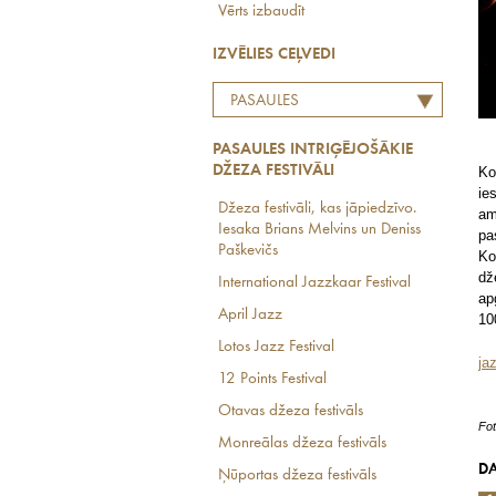
Vērts izbaudīt
IZVĒLIES CEĻVEDI
PASAULES
INTRIĢĒJOŠĀKIE DŽEZA
PASAULES INTRIĢĒJOŠĀKIE
FESTIVĀLI
DŽEZA FESTIVĀLI
Ko
ie
Džeza festivāli, kas jāpiedzīvo.
am
Iesaka Brians Melvins un Deniss
pa
Paškevičs
Ko
dž
International Jazzkaar Festival
ap
April Jazz
10
Lotos Jazz Festival
ja
12 Points Festival
Otavas džeza festivāls
Fot
Monreālas džeza festivāls
DA
Ņūportas džeza festivāls