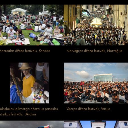
onreālas džeza festivāls, Kanāda
Norvēģijas džeza festivāli, Norvēģija
oktebeles laikmetīgā džeza un pasaules
Vācijas džeza festivāli, Vācija
ūzikas festivāls, Ukraina