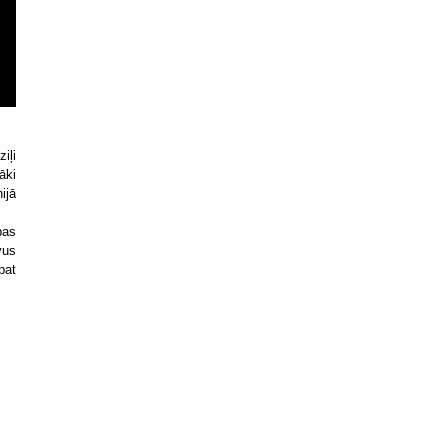
iļi
āki
ijā
pas
vus
pat