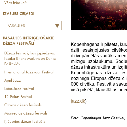
Vērts izbaudīt
IZVĒLIES CEĻVEDI
PASAULES
INTRIĢĒJOŠĀKIE DŽEZA
PASAULES INTRIĢĒJOŠĀKIE
FESTIVĀLI
DŽEZA FESTIVĀLI
Kopenhāgena ir pilsēta, kurā
dziļi iesakņojusies cilvē
Džeza festivāli, kas jāpiedzīvo.
dzīvi pārcēlās vairāki ame
Iesaka Brians Melvins un Deniss
milzīgu uzplaukumu. Šodie
Paškevičs
džeza infrastruktūra un izglī
Kopenhāgenas džeza fest
International Jazzkaar Festival
nozīmīga Eiropas džeza cil
April Jazz
000 cilvēku. Festivāls sa
Lotos Jazz Festival
visā pilsētā, klausītājus pri
12 Points Festival
jazz.dk
)
Otavas džeza festivāls
Monreālas džeza festivāls
Foto: Copenhagen Jazz Festival,
Ņūportas džeza festivāls