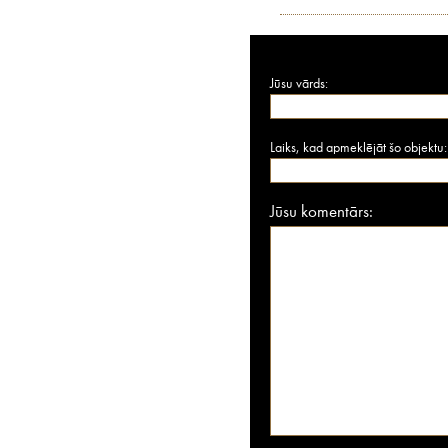
Jūsu vārds:
Laiks, kad apmeklējāt šo objektu:
Jūsu komentārs: