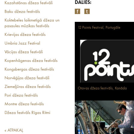
DALIES:
Kazahstānas džeza festivāli
Baku džeza festivāls
Koktebeles laikmetīgā džeza un
pasaules mūzikas festivāls
12 Points Festival, Portugāle
Krievijas džeza festivāls
Umbria Jazz Festival
Vācijas džeza festivāli
Kopenhāgenas džeza festivāls
Kongsbergas džeza festivāls
Norvēģijas džeza festivāli
Ziemeļjūras džeza festivāls
Otavas džeza festivāls, Kanāda
Pori džeza festivāls
Montre džeza festivāls
Džeza festivāls Rīgas Ritmi
« ATPAKAĻ