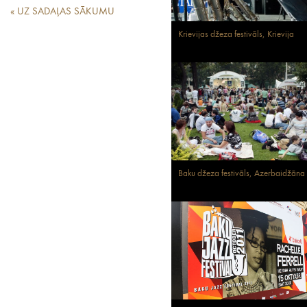
« UZ SADAĻAS SĀKUMU
Krievijas džeza festivāls, Krievija
Baku džeza festivāls, Azerbaidžāna