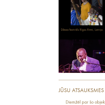
Džeza festivāls Rīgas Ritmi, Latvija
JŪSU ATSAUKSMES
Diemžēl par šo objek