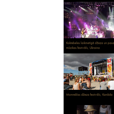
Koktebeles laikmetīgā džeza un pasa
mūzikas festivāls, Ukraina
Monreālas džeza festivāls, Kanāda