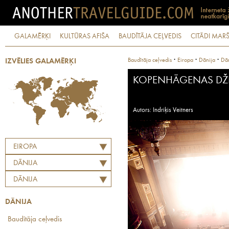
GALAMĒRĶI
KULTŪRAS AFIŠA
BAUDĪTĀJA CEĻVEDIS
CITĀDI MARŠ
·
·
·
Baudītāja ceļvedis
Eiropa
Dānija
Dān
IZVĒLIES GALAMĒRĶI
KOPENHĀGENAS DŽE
Autors: Indriķis Veitners
EIROPA
DĀNIJA
DĀNIJA
DĀNIJA
Baudītāja ceļvedis