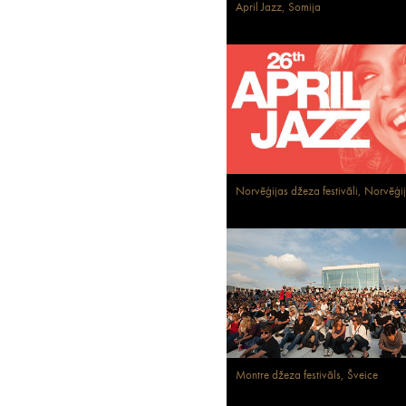
April Jazz, Somija
Norvēģijas džeza festivāli, Norvēģi
Montre džeza festivāls, Šveice