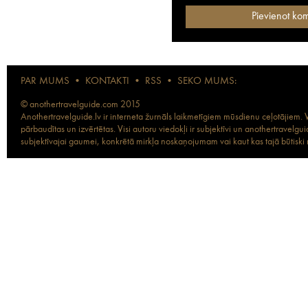
PAR MUMS
•
KONTAKTI
•
RSS
•
SEKO MUMS:
© anothertravelguide.com 2015
Anothertravelguide.lv ir interneta žurnāls laikmetīgiem mūsdienu ceļotājiem. Vi
pārbaudītas un izvērtētas. Visi autoru viedokļi ir subjektīvi un anothertravel
subjektīvajai gaumei, konkrētā mirkļa noskaņojumam vai kaut kas tajā būtiski ma