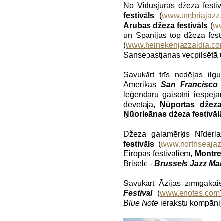
No Vidusjūras džeza festi
festivāls
(
www.umbriajazz
Arubas džeza festivāls
(
ww
un Spānijas top džeza fest
(
www.heinekenjazzaldia.c
Sansebastjanas vecpilsētā un
Savukārt trīs nedēļas ilg
Amerikas
San Francisco 
leģendāru gaisotni iespēja
dēvētajā,
Ņūportas džeza 
Ņūorleānas džeza festivāl
Džeza galamērķis Nīderla
festivāls
(
www.northseaja
Eiropas festivāliem,
Montre 
Briselē -
Brussels Jazz Ma
Savukārt Āzijas zīmīgāka
Festival
(
www.enotes.com
Blue Note
ierakstu kompānij