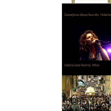
Ziemeļjūras džeza festivāls, Nīderl
Umbria Jazz Festival, Itālija