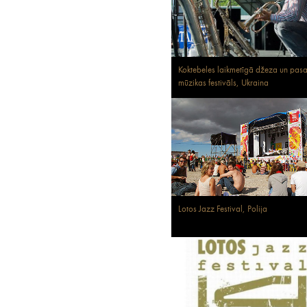
Koktebeles laikmetīgā džeza un pasa
mūzikas festivāls, Ukraina
Lotos Jazz Festival, Polija