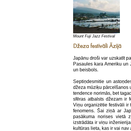
Mount Fuji Jazz Festival
Džeza festivāli Āzijā
Japānu droši var uzskatīt p
Pasaules kara Ameriku un Ja
un beisbols.
Septiņdesmitie un astoņde
džeza mūziķu pārcelšanos 
tendence norimās, bet tagad
sfēras atbalsts džezam ir f
Viņu organizētie festivāli i
fenomens. Šai ziņā ar Jap
pasākuma norises vietā zā
izstrādāta ir viņu inženierija
kultūras lieta, kas ir vai nav 