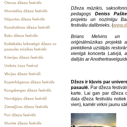
Otavas džeza festivāls
Džeza mūziķis, saksofonis
Monreālas džeza festivāls
pedagogs
Deniss Paške
projektu un nozīmīgu Bal
Ņūportas džeza festivāls
festivālu dalībnieks.
(
www.d
Kazahstānas džeza festivāli
Baku džeza festivāls
Brians Melvins un De
oriģinālmūzikas projektā
Koktebeles laikmetīgā džeza un
piektdienā uzstājās restorā
pasaules mūzikas festivāls
vienīgā koncerta Latvijā, 
Krievijas džeza festivāls
dalījās ar Anothertravelguid
Umbria Jazz Festival
Vācijas džeza festivāli
Džezs ir kļuvis par univer
Kopenhāgenas džeza festivāls
pasaulē.
Par džeza festivālu
Kongsbergas džeza festivāls
karte. Lai gan par džeza d
daļa džeza festivālu notiek 
Norvēģijas džeza festivāli
vien), kamēr virkni jaunu sā
Ziemeļjūras džeza festivāls
Pori džeza festivāls
Montre džeza festivāls