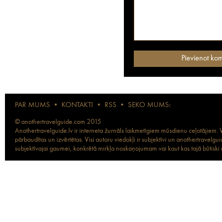
PAR MUMS
•
KONTAKTI
•
RSS
•
SEKO MUMS:
© anothertravelguide.com 2015
Anothertravelguide.lv ir interneta žurnāls laikmetīgiem mūsdienu ceļotājiem. Vi
pārbaudītas un izvērtētas. Visi autoru viedokļi ir subjektīvi un anothertravel
subjektīvajai gaumei, konkrētā mirkļa noskaņojumam vai kaut kas tajā būtiski ma