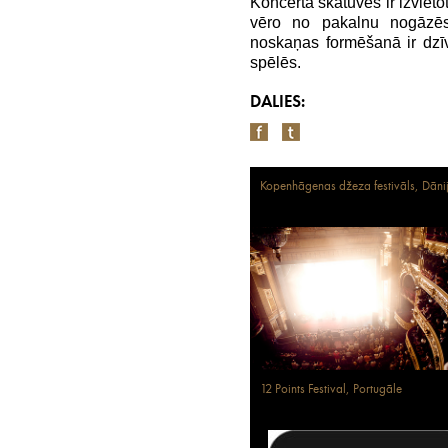
Koncerta skatuves ir izvieto
vēro no pakalnu nogāzēs
noskaņas formēšanā ir dzī
spēlēs.
DALIES:
Kopenhāgenas džeza festivāls, Dāni
12 Points Festival, Portugāle