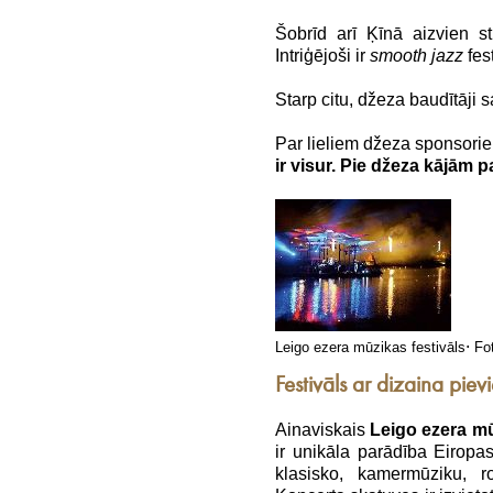
Šobrīd arī Ķīnā aizvien str
Intriģējoši ir
smooth jazz
fes
Starp citu, džeza baudītāji s
Par lieliem džeza sponsoriem
ir visur.
Pie džeza kājām p
.
Leigo ezera mūzikas festivāls
Fo
Festivāls ar dizaina piev
Ainaviskais
Leigo ezera mū
ir unikāla parādība Eiropa
klasisko, kamermūziku, 