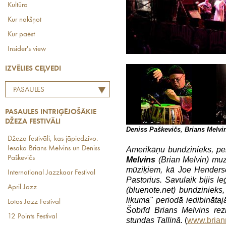
Kultūra
Kur nakšņot
Kur paēst
Insider's view
IZVĒLIES CEĻVEDI
PASAULES
INTRIĢĒJOŠĀKIE DŽEZA
PASAULES INTRIĢĒJOŠĀKIE
FESTIVĀLI
DŽEZA FESTIVĀLI
Deniss Paškevičs
,
Brians Melvi
Džeza festivāli, kas jāpiedzīvo.
Iesaka Brians Melvins un Deniss
Amerikāņu bundzinieks, p
Paškevičs
Melvins
(Brian Melvin) muz
mūziķiem, kā Joe Henderso
International Jazzkaar Festival
Pastorius. Savulaik bijis 
April Jazz
(bluenote.net) bundzinieks
likuma" periodā iedibināta
Lotos Jazz Festival
Šobrīd Brians Melvins re
12 Points Festival
stundas Tallinā.
(
www.brian