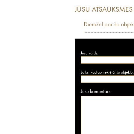
JŪSU ATSAUKSMES
Diemžēl par šo objek
Jūsu vārds:
Laiks, kad apmeklējāt šo objektu:
Jūsu komentārs: