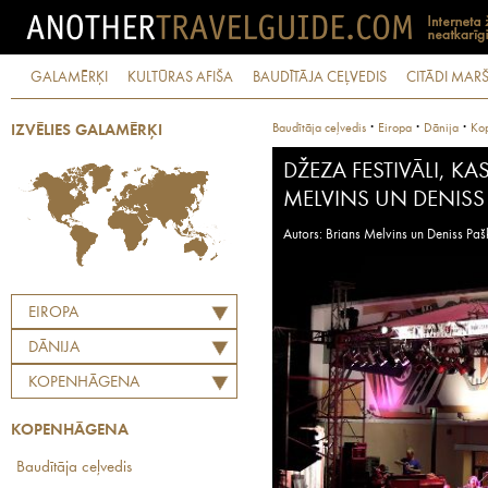
GALAMĒRĶI
KULTŪRAS AFIŠA
BAUDĪTĀJA CEĻVEDIS
CITĀDI MARŠ
·
·
·
Baudītāja ceļvedis
Eiropa
Dānija
Ko
IZVĒLIES GALAMĒRĶI
DŽEZA FESTIVĀLI, KA
MELVINS UN DENISS
Autors: Brians Melvins un Deniss Paš
EIROPA
DĀNIJA
KOPENHĀGENA
KOPENHĀGENA
Baudītāja ceļvedis