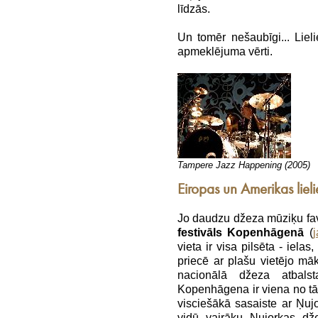
līdzās.
Un tomēr nešaubīgi... Liel
apmeklējuma vērti.
Tampere Jazz Happening (2005)
Eiropas un Amerikas lieli
Jo daudzu džeza mūziķu favo
festivāls Kopenhāgenā
(
j
vieta ir visa pilsēta - ielas
priecē ar plašu vietējo māks
nacionālā džeza atbals
Kopenhāgena ir viena no tām
visciešākā sasaiste ar Ņu
vidū vairāku Ņujorkas dž