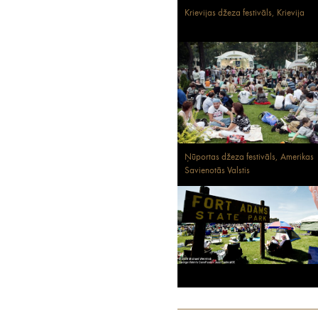
Krievijas džeza festivāls, Krievija
Ņūportas džeza festivāls, Amerikas
Savienotās Valstis