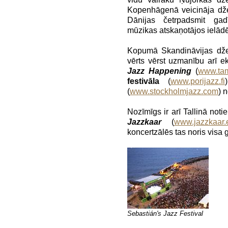
Kopenhāgenā veicināja džez
Dānijas četrpadsmit ga
mūzikas atskaņotājos ielād
Kopumā Skandināvijas džeza
vērts vērst uzmanību arī e
Jazz Happening
(
www.tamp
festivāla
(
www.porijazz.fi
(
www.stockholmjazz.com
) 
Nozīmīgs ir arī Tallinā not
Jazzkaar
(
www.jazzkaar.
koncertzālēs tas noris visa
Sebastián's Jazz Festival