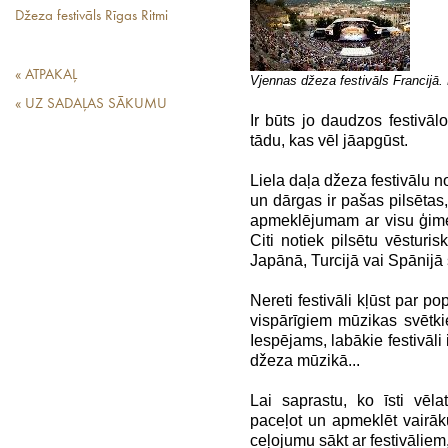
Džeza festivāls Rīgas Ritmi
« ATPAKAĻ
Vjennas džeza festivāls Francijā
« UZ SADAĻAS SĀKUMU
Ir būts jo daudzos festivāl
tādu, kas vēl jāapgūst.
Liela daļa džeza festivālu no
un dārgas ir pašas pilsētas, k
apmeklējumam ar visu ģimen
Citi notiek pilsētu vēsturisk
Japānā, Turcijā vai Spānijā
Nereti festivāli kļūst par 
vispārīgiem mūzikas svētki
Iespējams, labākie festivāli i
džeza mūzikā...
Lai saprastu, ko īsti vēlat
paceļot un apmeklēt vairāku
ceļojumu sākt ar festivāliem