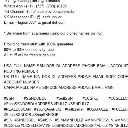
TG - @ leadsupplier / @ killhacks
What's App - (+1).. (727). (788). (6129).
TG Channel - t.me/leadsproviderworldwide
VK Messenger ID - @ leadsupplier
E-mail - bigbull0334 at gmail dot com
*(Be aware from scammers using our cloned names on TG)
Providing fresh stuff with 100% guarantee
80% to 90% connectivity ratio
All stuff will be fresh & genuine
USA FULL NAME SSN DOB DL ADDRESS PHONE EMAIL ACCOUNT
ROUTING NUMBER
UK FULL NAME NIN DOB DL ADDRESS PHONE EMAIL SORT CODE
ACCOUNT NUMBER
CANADA FULL NAME SIN DOB ADDRESS PHONE EMAIL MMN
#SSN #SSNDOBDL #SellSSN #CCShop #CCSELLC
#ShopSSNDOBDLADDRESS #FULLZ #SSNFULLZ
#REALDLSCAN #YoungAgeFullz #Fullzseller #USAFULLZ #FULLZ
#SellerSSNDOB #ShopSSNDOB
#SIN #SINDOBDL #SellSIN #SINMMNFULLZ #MMNPROSSIN #MMNS
#CCShop #CCSELLCVV #ShopSINDOBDLADDRESS #FULLZ #SINFULL