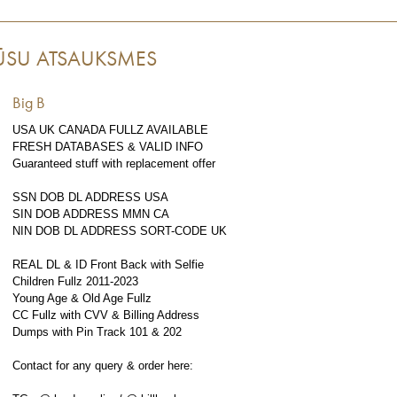
ŪSU ATSAUKSMES
Big B
USA UK CANADA FULLZ AVAILABLE
FRESH DATABASES & VALID INFO
Guaranteed stuff with replacement offer
SSN DOB DL ADDRESS USA
SIN DOB ADDRESS MMN CA
NIN DOB DL ADDRESS SORT-CODE UK
REAL DL & ID Front Back with Selfie
Children Fullz 2011-2023
Young Age & Old Age Fullz
CC Fullz with CVV & Billing Address
Dumps with Pin Track 101 & 202
Contact for any query & order here: