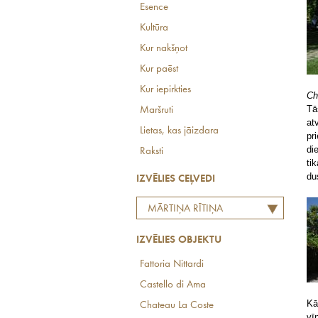
Esence
Kultūra
Kur nakšņot
Kur paēst
Kur iepirkties
Ch
Tā
Maršruti
at
Lietas, kas jāizdara
pr
di
Raksti
ti
du
IZVĒLIES CEĻVEDI
MĀRTIŅA RĪTIŅA
LABĀKO EIROPAS
IZVĒLIES OBJEKTU
RESTORĀNU TOPS
Fattoria Nittardi
Castello di Ama
Kā
Chateau La Coste
vī