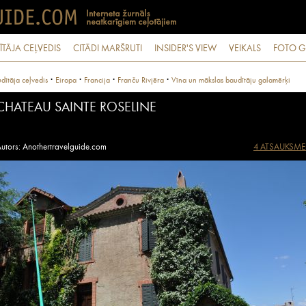
ĪTĀJA CEĻVEDIS
CITĀDI MARŠRUTI
INSIDER'S VIEW
VEIKALS
FOTO G
·
·
·
·
dītāja ceļvedis
Eiropa
Francija
Franču Rivjēra
Vīna un mākslas baudītāju galamērķi
CHATEAU SAINTE ROSELINE
utors: Anothertravelguide.com
4 ATSAUKSME