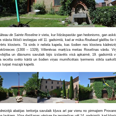
âteau de Sainte Roseline
ir vieta, kur līdzāspastāv gan hedonisms, gan askē
s stāsta līkloči iestiepjas vēl 11. gadsimtā, kad ar mūka
Roubaud
gādību še t
vērts klosteris. Tā sirds ir neliela kapela, kas šodien nes klostera kādreizē
iekšnieces (1300 – 1329), Villenēvas marķīza meitas Roselīnas vārdu. Vi
evbijība un dāsnums savulaik bijis izslavēts visā apkaimē, 19. gadsimtā v
ka iecelta svēto kārtā un šodien viņas mumificētais ķermenis stikla sarkof
s turpat mazajā kapelā.
dreizējā abatijas teritorija savulaik kļuva arī par vienu no pirmajiem Provan
na laukiem. Vīna darīšanas vēsture še iesniedzas vēl 14. gadsimtā, kad klost