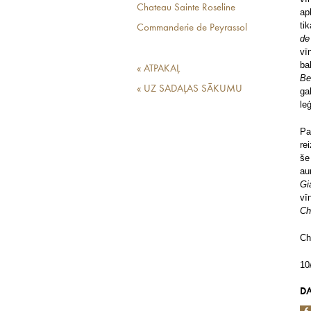
Chateau Sainte Roseline
ap
ti
Commanderie de Peyrassol
de
vī
ba
« ATPAKAĻ
Be
« UZ SADAĻAS SĀKUMU
ga
le
Pa
re
še
au
Gi
vī
Ch
Ch
10
DA