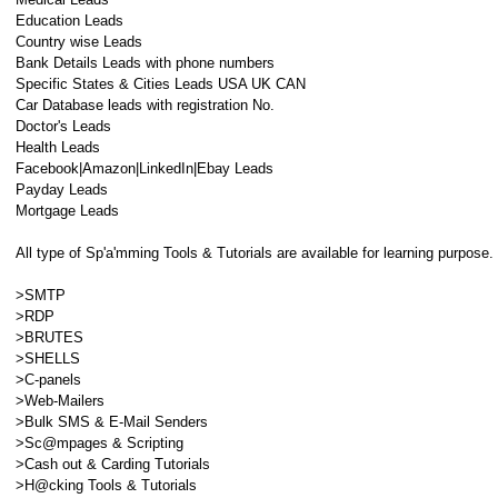
Education Leads
Country wise Leads
Bank Details Leads with phone numbers
Specific States & Cities Leads USA UK CAN
Car Database leads with registration No.
Doctor's Leads
Health Leads
Facebook|Amazon|LinkedIn|Ebay Leads
Payday Leads
Mortgage Leads
All type of Sp'a'mming Tools & Tutorials are available for learning purpose.
>SMTP
>RDP
>BRUTES
>SHELLS
>C-panels
>Web-Mailers
>Bulk SMS & E-Mail Senders
>Sc@mpages & Scripting
>Cash out & Carding Tutorials
>H@cking Tools & Tutorials