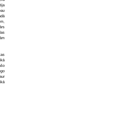
ija
eau
adā
em,
ārs
las
jām
kas
ikā
ašo
ego
aur
ikā