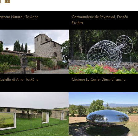
attoria Nittardi, Toskāna
Commanderie de Peyrassol, Franču
Rivjēra
astello di Ama, Toskāna
Chateau La Coste, Dienvidfrancija