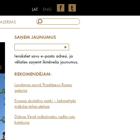
LAT
ENG
ALERIJAS
SAŅEM JAUNUMUS
Ierakstiet savu e-pasta adresi, ja
vēlaties saņemt ikmēneša jaunumus.
S
REKOMENDĒJAM:
Londonas jaunā Thaddaeus Ropac
galerija
Eiropas skulptūru parki – laikmetīgās
mākslas telpa atelpai
Diānas Venē mākslinieku radīto rotu
kolekcija