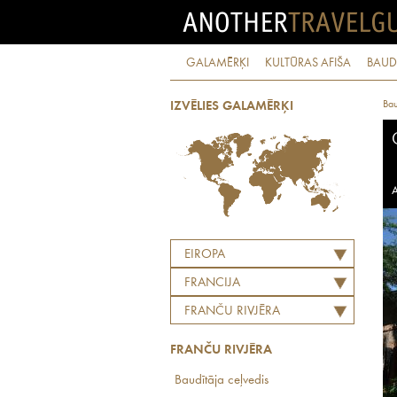
GALAMĒRĶI
KULTŪRAS AFIŠA
BAUD
Bau
IZVĒLIES GALAMĒRĶI
A
EIROPA
FRANCIJA
FRANČU RIVJĒRA
FRANČU RIVJĒRA
Baudītāja ceļvedis