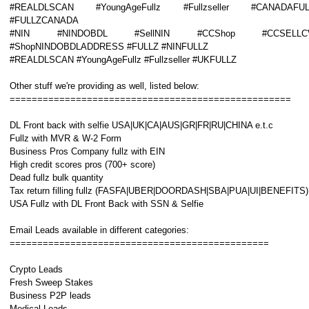
#REALDLSCAN #YoungAgeFullz #Fullzseller #CANADAFUL
#FULLZCANADA
#NIN #NINDOBDL #SellNIN #CCShop #CCSELLC
#ShopNINDOBDLADDRESS #FULLZ #NINFULLZ
#REALDLSCAN #YoungAgeFullz #Fullzseller #UKFULLZ
Other stuff we're providing as well, listed below:
===================================================
DL Front back with selfie USA|UK|CA|AUS|GR|FR|RU|CHINA e.t.c
Fullz with MVR & W-2 Form
Business Pros Company fullz with EIN
High credit scores pros (700+ score)
Dead fullz bulk quantity
Tax return filling fullz (FASFA|UBER|DOORDASH|SBA|PUA|UI|BENEFITS)
USA Fullz with DL Front Back with SSN & Selfie
Email Leads available in different categories:
===============================================
Crypto Leads
Fresh Sweep Stakes
Business P2P leads
Medical Leads