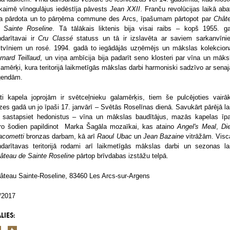
kaimē vīnogulājus iedēstīja pāvests
Jean XXII
. Franču revolūcijas laikā abat
ka pārdota un to pārņēma commune des Arcs, īpašumam pārtopot par
Chât
 Sainte Roseline
. Tā tālākais liktenis bija visai raibs – kopš 1955. g
ndarītavai ir
Cru Classé
statuss un tā ir izslavēta ar saviem sarkanvīni
ltvīniem un rosé. 1994. gadā to iegādājās uzņēmējs un mākslas kolekcion
rnard Teillaud
, un viņa ambīcija bija padarīt seno klosteri par vīna un māks
lamērķi, kura teritorijā laikmetīgās mākslas darbi harmoniski sadzīvo ar sena
ģendām.
ti kapela joprojām ir svētceļnieku galamērķis, tiem še pulcējoties vairā
izes gadā un jo īpaši 17. janvārī – Svētās Roselīnas dienā. Savukārt pārējā la
 sastapsiet hedonistus – vīna un mākslas baudītājus, mazās kapelas īp
ro šodien papildinot Marka Šagāla mozaīkai, kas ataino
Angel's Meal
,
Di
acometti
bronzas darbam, kā arī
Raoul Ubac
un
Jean Bazaine
vitrāžām. Visc
ndarītavas teritorijā rodami arī laikmetīgās mākslas darbi un sezonas la
âteau de Sainte Roseline
pārtop brīvdabas izstāžu telpā.
âteau Sainte-Roseline, 83460 Les Arcs-sur-Argens
/2017
LIES: