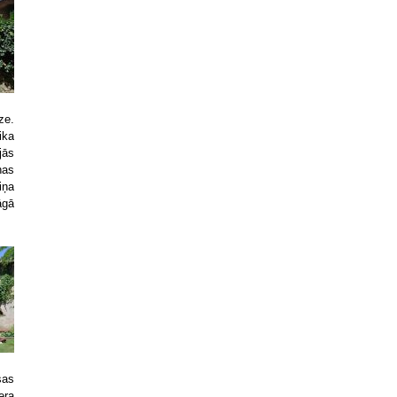
ze.
ika
jās
ņas
iņa
āgā
sas
era