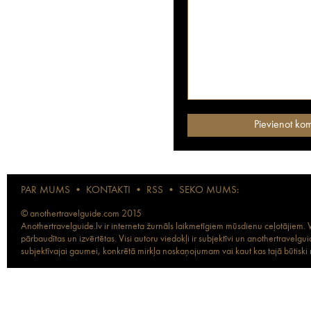
PAR MUMS
•
KONTAKTI
•
RSS
•
SEKO MUMS:
© anothertravelguide.com 2015
Anothertravelguide.lv ir interneta žurnāls laikmetīgiem mūsdienu ceļotājiem. Vi
pārbaudītas un izvērtētas. Visi autoru viedokļi ir subjektīvi un anothertravel
subjektīvajai gaumei, konkrētā mirkļa noskaņojumam vai kaut kas tajā būtiski ma