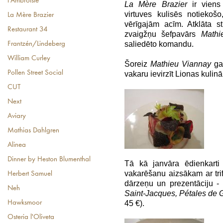
l'Ambroisie
La Mère Brazier
ir viens
virtuves kulisēs notiekoš
La Mère Brazier
vērīgajām acīm. Atklāta s
Restaurant 34
zvaigžņu šefpavārs
Mathi
saliedēto komandu.
Frantzén/Lindeberg
William Curley
Šoreiz
Mathieu Viannay
gan
Pollen Street Social
vakaru ievirzīt Lionas kulinā
CUT
Next
Aviary
Mathias Dahlgren
Alinea
Dinner by Heston Blumenthal
Tā kā janvāra ēdienkarti 
vakarēšanu aizsākam ar tri
Herbert Samuel
dārzeņu un prezentāciju -
Neh
Saint-Jacques, Pétales de 
Hawksmoor
45 €).
Osteria l'Oliveta