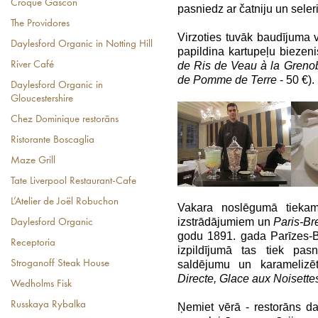
Croque Gascon
pasniedz ar čatniju un sele
The Providores
Virzoties tuvāk baudījuma vi
Daylesford Organic in Notting Hill
papildina kartupeļu biezen
River Café
de Ris de Veau à la
Grenob
de Pomme de Terre
- 50 €).
Daylesford Organic in
Gloucestershire
Chez Dominique restorāns
Ristorante Boscaglia
Maze Grill
Tate Liverpool Restaurant-Cafe
L’Atelier de Joël Robuchon
Vakara noslēgumā tiekam 
izstrādājumiem un
Paris-Br
Daylesford Organic
godu 1891. gada Parīzes-B
Receptoria
izpildījumā tas tiek pas
Stroganoff Steak House
saldējumu un karamelizēt
Directe, Glace aux Noisette
Wedholms Fisk
Russkaya Rybalka
Ņemiet vērā - restorāns da