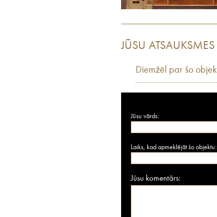
JŪSU ATSAUKSMES
Diemžēl par šo objek
Jūsu vārds:
Laiks, kad apmeklējāt šo objektu:
Jūsu komentārs: