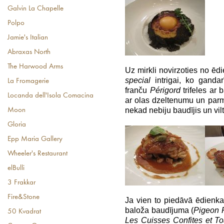
Galvin La Chapelle
Polpo
Jamie's Italian
Abraxas North
The Harwood Arms
Uz mirkli novirzoties no ēdi
special
intrigai, ko gandar
La Fromagerie
franču
Périgord
trifeles ar 
Locanda dell'Isola Comacina
ar olas dzeltenumu un par
nekad nebiju baudījis un vilt
Moon
Gloria
Epp Maria Gallery
Wheeler's Restaurant
elBulli
3 Frakkar
Fire&Stone
Ja vien to piedāvā ēdienka
baloža baudījuma (
Pigeon R
50 Kvadrat
Les Cuisses
Confites et T