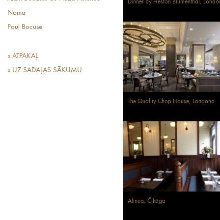
Dinner by Heston Blumenthal, Londo
Noma
Paul Bocuse
« ATPAKAĻ
« UZ SADAĻAS SĀKUMU
The Quality Chop House, Londona
Alinea, Čikāga