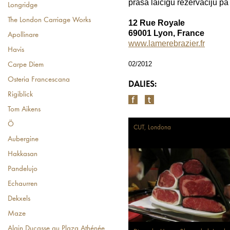
prasa laicīgu rezervāciju pa
Longridge
The London Carriage Works
12 Rue Royale
69001 Lyon, France
Apollinare
www.lamerebrazier.fr
Havis
02/2012
Carpe Diem
Osteria Francescana
DALIES:
Rigiblick
Tom Aikens
Ö
CUT, Londona
Aubergine
Hakkasan
Pandelujo
Echaurren
Dekxels
Maze
Alain Ducasse au Plaza Athénée