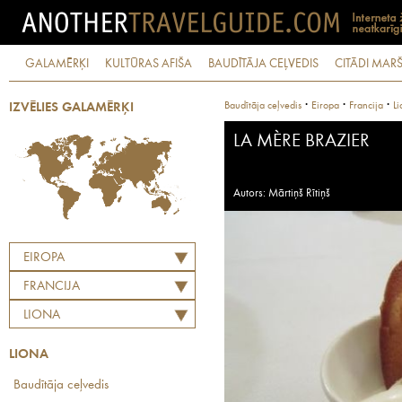
GALAMĒRĶI
KULTŪRAS AFIŠA
BAUDĪTĀJA CEĻVEDIS
CITĀDI MARŠ
·
·
·
Baudītāja ceļvedis
Eiropa
Francija
Li
IZVĒLIES GALAMĒRĶI
LA MÈRE BRAZIER
Autors: Mārtiņš Rītiņš
EIROPA
FRANCIJA
LIONA
LIONA
Baudītāja ceļvedis