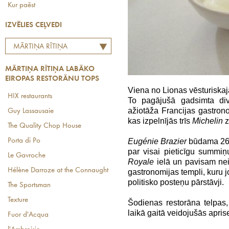
Kur paēst
IZVĒLIES CEĻVEDI
MĀRTIŅA RĪTIŅA
LABĀKO EIROPAS
MĀRTIŅA RĪTIŅA LABĀKO
RESTORĀNU TOPS
EIROPAS RESTORĀNU TOPS
Viena no Lionas vēsturisk
HIX restaurants
To pagājušā gadsimta div
ažiotāža Francijas gastron
Guy Lassausaie
kas izpelnījās trīs
Michelin
z
The Quality Chop House
Porta di Po
Eugénie Brazier
būdama 26 
par visai pieticīgu summiņ
Le Gavroche
Royale
ielā un pavisam neil
Hélène Darroze at the Connaught
gastronomijas templi, kuru j
politisko posteņu pārstāvji.
The Sportsman
Texture
Šodienas restorāna telpas
laikā gaitā veidojušās apris
Fuor d'Acqua