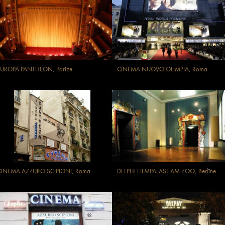
EUROPA PANTHEON, Parīze
CINEMA NUOVO OLIMPIA, Roma
CINEMA AZZURO SCIPIONI, Roma
DELPHI FILMPALAST AM ZOO, Berlīne