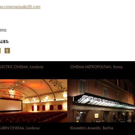
w.cinemastudio28.com
/2011
LIES:
ELECTRIC CINEMA, Londona
CINEMA METROPOLITAN, Roma
AUBIN CINEMA, Londona
Kinoteātris Arsenāls, Berlīne