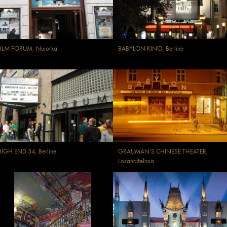
FILM FORUM, Ņujorka
BABYLON KINO, Berlīne
IGH END 54, Berlīne
GRAUMAN’S CHINESE THEATER,
Losandželosa