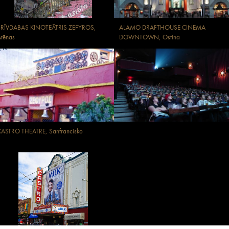
BRĪVDABAS KINOTEĀTRIS ZEFYROS,
ALAMO DRAFTHOUSE CINEMA
tēnas
DOWNTOWN, Ostina
ASTRO THEATRE, Sanfrancisko