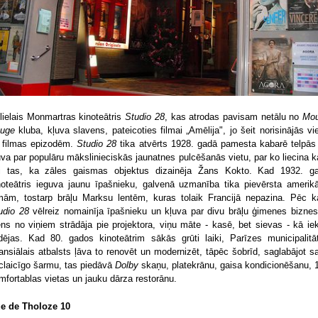
lielais Monmartras kinoteātris
Studio 28
, kas atrodas pavisam netālu no
Mou
uge
kluba, kļuva slavens, pateicoties filmai „Amēlija", jo šeit norisinājās vi
 filmas epizodēm.
Studio 28
tika atvērts 1928. gadā pamesta kabarē telpās
uva par populāru mākslinieciskās jaunatnes pulcēšanās vietu, par ko liecina k
i tas, ka zāles gaismas objektus dizainēja Žans Kokto. Kad 1932. g
noteātris ieguva jaunu īpašnieku, galvenā uzmanība tika pievērsta amerik
lmām, tostarp brāļu Marksu lentēm, kuras tolaik Francijā nepazina. Pēc k
udio 28
vēlreiz nomainīja īpašnieku un kļuva par divu brāļu ģimenes biznes
ens no viņiem strādāja pie projektora, viņu māte - kasē, bet sievas - kā ie
idējas. Kad 80. gados kinoteātrim sākās grūti laiki, Parīzes municipalitā
nansiālais atbalsts ļāva to renovēt un modernizēt, tāpēc šobrīd, saglabājot s
claicīgo šarmu, tas piedāvā
Dolby
skaņu, platekrānu, gaisa kondicionēšanu, 
mfortablas vietas un jauku dārza restorānu.
e de Tholoze 10