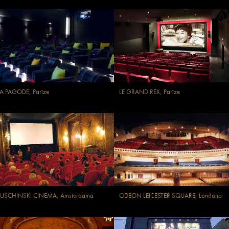
A PAGODE, Parīze
LE GRAND REX, Parīze
TUSCHINSKI CINEMA, Amsterdama
ODEON LEICESTER SQUARE, Londona