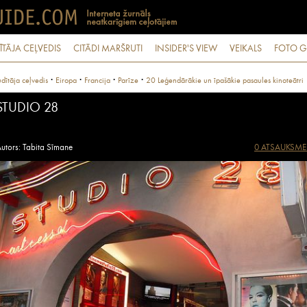
ĪTĀJA CEĻVEDIS
CITĀDI MARŠRUTI
INSIDER'S VIEW
VEIKALS
FOTO G
·
·
·
·
dītāja ceļvedis
Eiropa
Francija
Parīze
20 Leģendārākie un īpašākie pasaules kinoteātri
STUDIO 28
utors: Tabita Sīmane
0 ATSAUKSME