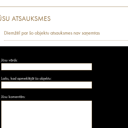
ŪSU ATSAUKSMES
Diemžēl par šo objektu atsauksmes nav saņemtas
Jūsu vārds:
Laiks, kad apmeklējāt šo objektu:
Jūsu komentārs: