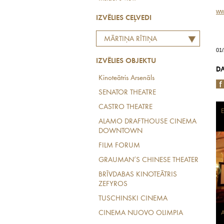
ww
IZVĒLIES CEĻVEDI
MĀRTIŅA RĪTIŅA
01
LABĀKO EIROPAS
IZVĒLIES OBJEKTU
RESTORĀNU TOPS
DA
Kinoteātris Arsenāls
SENATOR THEATRE
CASTRO THEATRE
ALAMO DRAFTHOUSE CINEMA
DOWNTOWN
FILM FORUM
GRAUMAN’S CHINESE THEATER
BRĪVDABAS KINOTEĀTRIS
ZEFYROS
TUSCHINSKI CINEMA
CINEMA NUOVO OLIMPIA