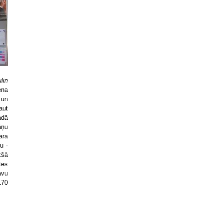
lin
ena
 un
aut
adā
āņu
ara
u -
kšā
tes
avu
170