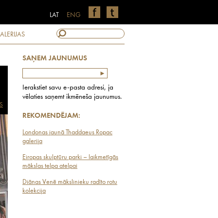
LAT
ENG
ALERIJAS
SAŅEM JAUNUMUS
Ierakstiet savu e-pasta adresi, ja
vēlaties saņemt ikmēneša jaunumus.
S
REKOMENDĒJAM:
Londonas jaunā Thaddaeus Ropac
galerija
Eiropas skulptūru parki – laikmetīgās
mākslas telpa atelpai
Diānas Venē mākslinieku radīto rotu
kolekcija