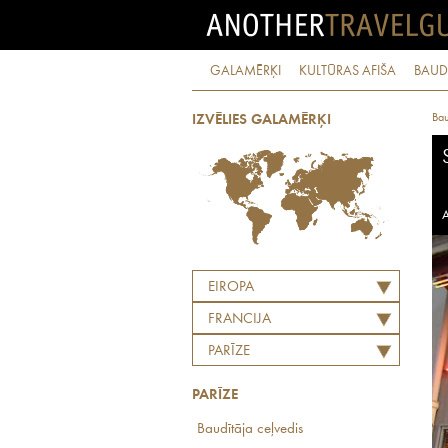
GALAMĒRĶI
KULTŪRAS AFIŠA
BAUD
Bau
IZVĒLIES GALAMĒRĶI
A
EIROPA
FRANCIJA
PARĪZE
PARĪZE
Baudītāja ceļvedis