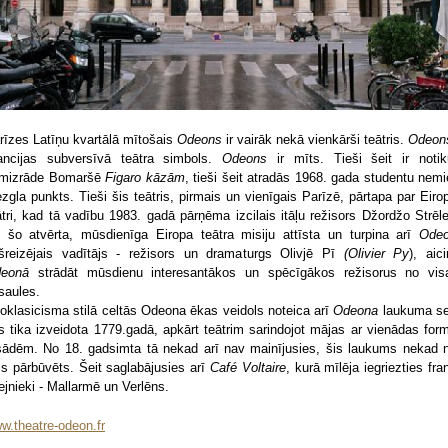
rīzes Latīņu kvartālā mītošais
Odeons
ir vairāk nekā vienkārši teātris.
Odeo
ancijas subversīvā teātra simbols.
Odeons
ir mīts. Tieši šeit ir notik
rmizrāde Bomaršē
Figaro kāzām
, tieši šeit atradās 1968. gada studentu nemi
zgla punkts. Tieši šis teātris, pirmais un vienīgais Parīzē, pārtapa par Eiro
ātri, kad tā vadību 1983. gadā pārņēma izcilais itāļu režisors Džordžo Strēle
 šo atvērta, mūsdienīga Eiropa teātra misiju attīsta un turpina arī
Ode
šreizējais vadītājs - režisors un dramaturgs Olivjē Pī
(Olivier Py
), aici
deonā
strādāt mūsdienu interesantākos un spēcīgākos režisorus no vis
saules.
oklasicisma stilā celtās Odeona ēkas veidols noteica arī
Odeona
laukuma se
s tika izveidota 1779.gadā, apkārt teātrim sarindojot mājas ar vienādas for
sādēm. No 18. gadsimta tā nekad arī nav mainījusies, šis laukums nekad 
cis pārbūvēts. Šeit saglabājusies arī
Café Voltaire
, kurā mīlēja iegriezties fra
ejnieki - Mallarmē un Verlēns.
w.theatre-odeon.fr