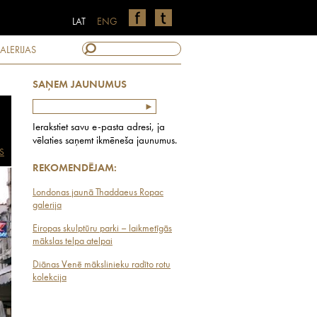
LAT
ENG
ALERIJAS
SAŅEM JAUNUMUS
Ierakstiet savu e-pasta adresi, ja
vēlaties saņemt ikmēneša jaunumus.
S
REKOMENDĒJAM:
Londonas jaunā Thaddaeus Ropac
galerija
Eiropas skulptūru parki – laikmetīgās
mākslas telpa atelpai
Diānas Venē mākslinieku radīto rotu
kolekcija