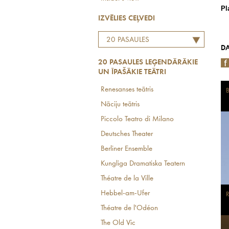
Pl
IZVĒLIES CEĻVEDI
20 PASAULES
DA
LEĢENDĀRĀKIE UN
20 PASAULES LEĢENDĀRĀKIE
ĪPAŠĀKIE TEĀTRI
UN ĪPAŠĀKIE TEĀTRI
Renesanses teātris
B
Nāciju teātris
Piccolo Teatro di Milano
Deutsches Theater
Berliner Ensemble
Kungliga Dramatiska Teatern
Théatre de la Ville
Hebbel-am-Ufer
R
Théatre de l'Odéon
The Old Vic