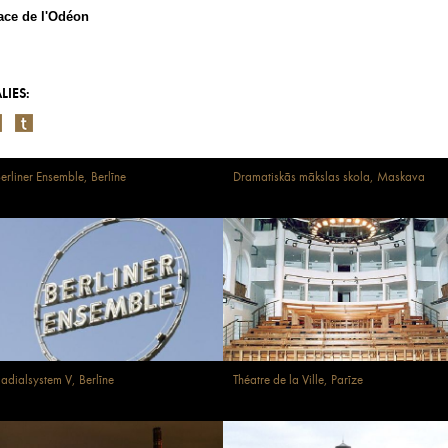
ace de l'Odéon
LIES:
erliner Ensemble, Berlīne
Dramatiskās mākslas skola, Maskava
adialsystem V, Berlīne
Théatre de la Ville, Parīze