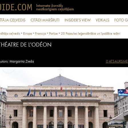
ĪTĀJA CEĻVEDIS
CITĀDI MARŠRUTI
INSIDER'S VIEW
VEIKALS
FOTO G
·
·
·
·
dītāja ceļvedis
Eiropa
Francija
Parīze
20 Pasaules leģendārākie un īpašākie teātri
THÉATRE DE L'ODÉON
utors: Margarita Zieda
0 ATSAUKSME