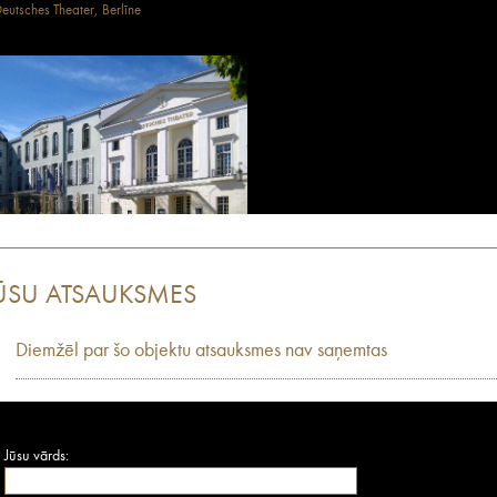
eutsches Theater, Berlīne
ŪSU ATSAUKSMES
Diemžēl par šo objektu atsauksmes nav saņemtas
Jūsu vārds: