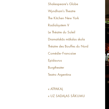
Shakespeare's Globe
Wyndham's Theatre
The Kitchen New York
Radialsystem V
Le Théatre du Soleil
L
Dramatiskās mākslas skola
Théatre des Bouffes du Nord
Comédie-Francaise
Epidaurus
Burgtheater
Teatro Argentina
R
« ATPAKAĻ
« UZ SADAĻAS SĀKUMU