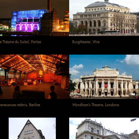
e Théatre du Soleil, Parīze
Burgtheater, Vīne
enesanses teātris, Berlīne
Wyndham's Theatre, Londona