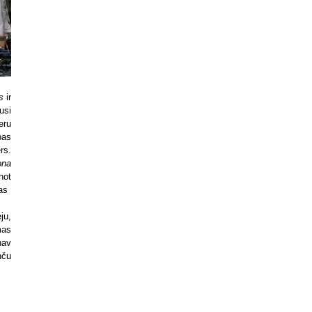
ns
ir
usi
eru
pas
rs.
ona
not
as
ju,
mas
nav
nču