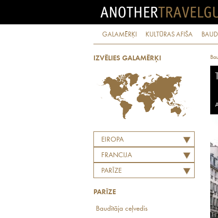
GALAMĒRĶI
KULTŪRAS AFIŠA
BAUD
Bau
IZVĒLIES GALAMĒRĶI
A
EIROPA
FRANCIJA
PARĪZE
PARĪZE
Baudītāja ceļvedis