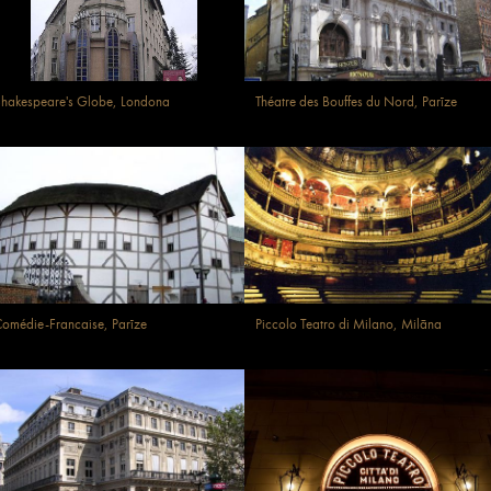
hakespeare's Globe, Londona
Théatre des Bouffes du Nord, Parīze
omédie-Francaise, Parīze
Piccolo Teatro di Milano, Milāna