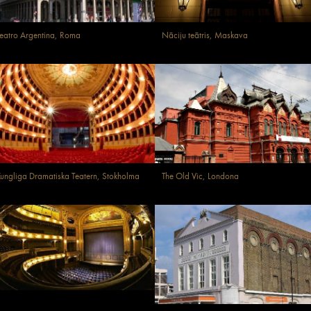
eatro Argentina, Roma
Nāciju teātris, Maskava
ungliga Dramatiska Teatern, Stokholma
The Old Vic, Londona