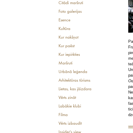
Citādi maršruti
Foto galerijas
Esence
Kultūra
Kur nakšņot
Pa
Kur paēst
Fr
pi
Kur iepirkties
me
Maršruti
te
Un
Urbānā leģenda
pa
Arhitektūras tūrisms
O
pa
Lietas, kas jāizdara
Ne
ka
Vērts zināt
fa
Labākie klubi
ti
dz
Filma
Vērts izbaudīt
ww
Insider's view