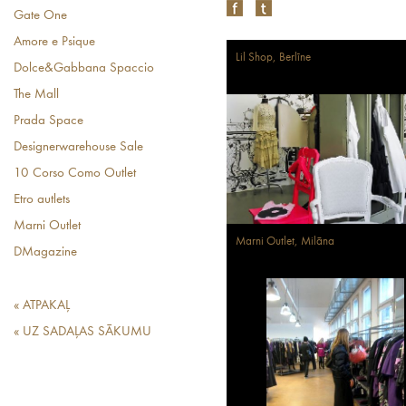
Gate One
Amore e Psique
Lil Shop, Berlīne
Dolce&Gabbana Spaccio
The Mall
Prada Space
Designerwarehouse Sale
10 Corso Como Outlet
Etro autlets
Marni Outlet
Marni Outlet, Milāna
DMagazine
« ATPAKAĻ
« UZ SADAĻAS SĀKUMU