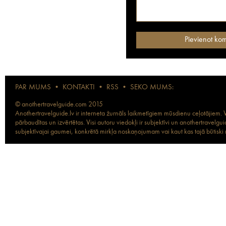
PAR MUMS
•
KONTAKTI
•
RSS
•
SEKO MUMS:
© anothertravelguide.com 2015
Anothertravelguide.lv ir interneta žurnāls laikmetīgiem mūsdienu ceļotājiem. Vi
pārbaudītas un izvērtētas. Visi autoru viedokļi ir subjektīvi un anothertravel
subjektīvajai gaumei, konkrētā mirkļa noskaņojumam vai kaut kas tajā būtiski ma