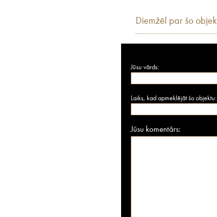
Diemžēl par šo objek
Jūsu vārds:
Laiks, kad apmeklējāt šo objektu:
Jūsu komentārs: