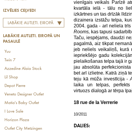
vienīgais veikals Parīzē a
kvartāla ielā - tālu no l
IZVĒLIES CEĻVEDI
izkārtnes un tas drīzāk līdzi
dizainera izstāžu telpa, ku
LABĀKIE AUTLETI. EIROPĀ
2004. gada - arī neliela tr
UN PASAULĒ
Rooms,
kas tapusi sadarbī
LABĀKIE AUTLETI. EIROPĀ UN
Taču, iespējams, daudzi nezi
PASAULĒ
pagalmā, aiz tikpat nemanā
jeb neliels veikaliņš, kurā
Yuu
iepriekšējo gadu kolekcijām
Twin 7
pielaikošanas telpa tajā ir g
jau absolūta perfekcionista 
Azzedine Alaia Stock
bet arī izlietne. Katrā ziņā 
Lil Shop
teju kā mūža investīcija -
laika un telpas, perfekt
Depot Pierre
virtuozs dialogā ar tērpa īpa
Veneto Designer Outlet
18 rue de la Verrerie
Matia's Baby Outlet
I Love Sale
10/2011
Horizon Plaza
DALIES:
Outlet City Metzingen