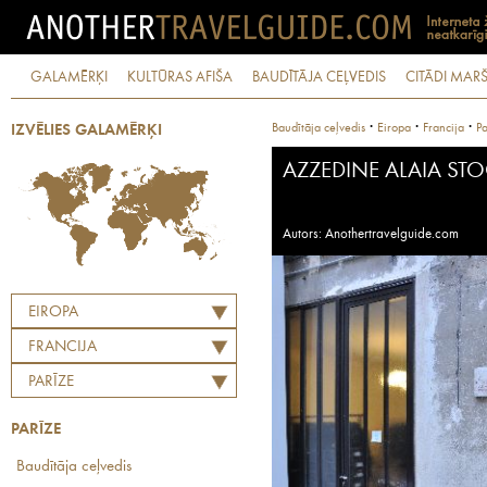
GALAMĒRĶI
KULTŪRAS AFIŠA
BAUDĪTĀJA CEĻVEDIS
CITĀDI MARŠ
·
·
·
Baudītāja ceļvedis
Eiropa
Francija
Pa
IZVĒLIES GALAMĒRĶI
AZZEDINE ALAIA ST
Autors: Anothertravelguide.com
EIROPA
FRANCIJA
PARĪZE
PARĪZE
Baudītāja ceļvedis