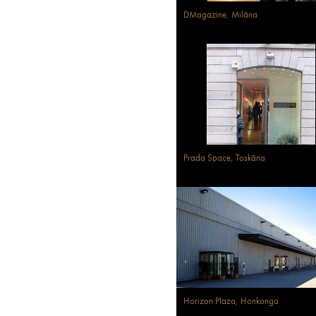
DMagazine, Milāna
Prada Space, Toskāna
Horizon Plaza, Honkonga