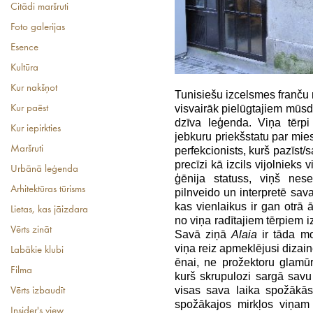
Citādi maršruti
Foto galerijas
Esence
Kultūra
Kur nakšņot
Tunisiešu izcelsmes franču
visvairāk pielūgtajiem mūs
Kur paēst
dzīva leģenda. Viņa tērpi
Kur iepirkties
jebkuru priekšstatu par mies
Maršruti
perfekcionists, kurš pazīst/s
precīzi kā izcils vijolnieks
Urbānā leģenda
ģēnija statuss, viņš ne
Arhitektūras tūrisms
pilnveido un interpretē sava
kas vienlaikus ir gan otrā 
Lietas, kas jāizdara
no viņa radītajiem tērpiem i
Vērts zināt
Savā ziņā
Alaia
ir tāda mo
viņa reiz apmeklējusi dizain
Labākie klubi
ēnai, ne prožektoru glamūr
Filma
kurš skrupulozi sargā savu 
visas sava laika spožākā
Vērts izbaudīt
spožākajos mirkļos viņam 
Insider's view